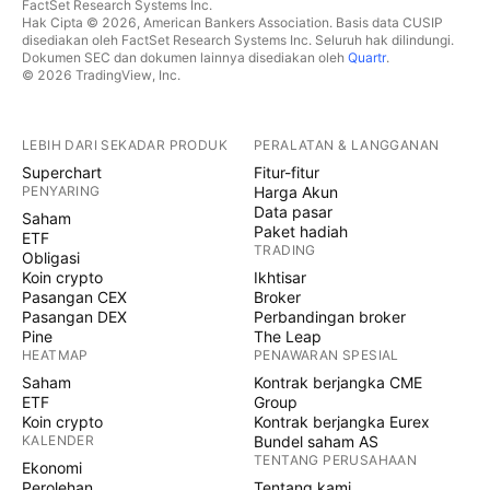
FactSet Research Systems Inc.
Hak Cipta © 2026, American Bankers Association. Basis data CUSIP
disediakan oleh FactSet Research Systems Inc. Seluruh hak dilindungi.
Dokumen SEC dan dokumen lainnya disediakan oleh
Quartr
.
© 2026 TradingView, Inc.
LEBIH DARI SEKADAR PRODUK
PERALATAN & LANGGANAN
Superchart
Fitur-fitur
PENYARING
Harga Akun
Data pasar
Saham
Paket hadiah
ETF
TRADING
Obligasi
Koin crypto
Ikhtisar
Pasangan CEX
Broker
Pasangan DEX
Perbandingan broker
Pine
The Leap
HEATMAP
PENAWARAN SPESIAL
Saham
Kontrak berjangka CME
ETF
Group
Koin crypto
Kontrak berjangka Eurex
KALENDER
Bundel saham AS
TENTANG PERUSAHAAN
Ekonomi
Perolehan
Tentang kami