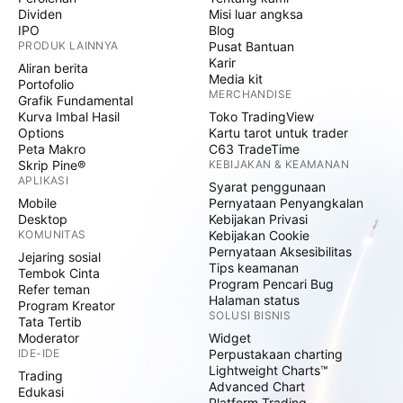
Dividen
Misi luar angksa
IPO
Blog
PRODUK LAINNYA
Pusat Bantuan
Karir
Aliran berita
Media kit
Portofolio
MERCHANDISE
Grafik Fundamental
Kurva Imbal Hasil
Toko TradingView
Options
Kartu tarot untuk trader
Peta Makro
C63 TradeTime
Skrip Pine®
KEBIJAKAN & KEAMANAN
APLIKASI
Syarat penggunaan
Mobile
Pernyataan Penyangkalan
Desktop
Kebijakan Privasi
KOMUNITAS
Kebijakan Cookie
Pernyataan Aksesibilitas
Jejaring sosial
Tips keamanan
Tembok Cinta
Program Pencari Bug
Refer teman
Halaman status
Program Kreator
SOLUSI BISNIS
Tata Tertib
Moderator
Widget
IDE-IDE
Perpustakaan charting
Lightweight Charts™
Trading
Advanced Chart
Edukasi
Platform Trading