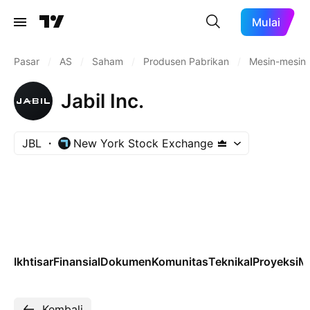
Mulai
Pasar
/
AS
/
Saham
/
Produsen Pabrikan
/
Mesin-mesin I
Jabil Inc.
JBL
New York Stock Exchange
Ikhtisar
Finansial
Dokumen
Komunitas
Teknikal
Proyeksi
M
Kembali