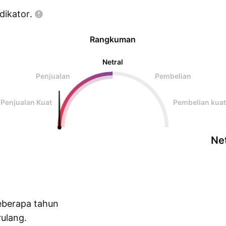
dikator.
Rangkuman
Netral
Penjualan
Pembelian
Penjualan Kuat
Pembelian kuat
Net
eberapa tahun
ulang.