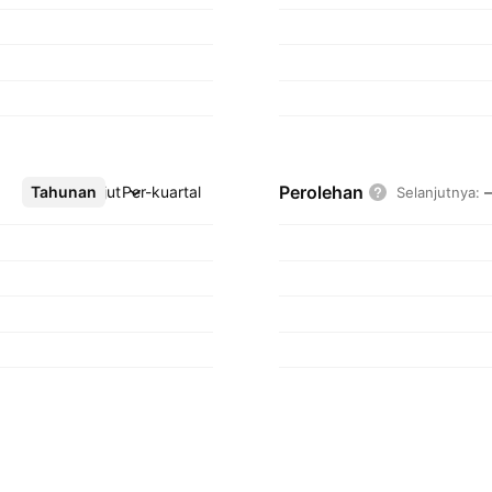
Perolehan
Tahunan
Lebih lanjut
Per-kuartal
Selanjutnya
: