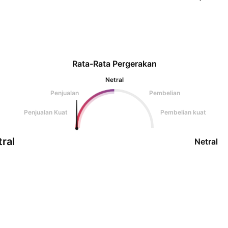
Rata-Rata Pergerakan
Netral
Penjualan
Pembelian
Penjualan Kuat
Pembelian kuat
ral
Netral