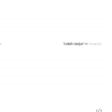
Tahunan
Lebih lanjut
Per-kuartal
—