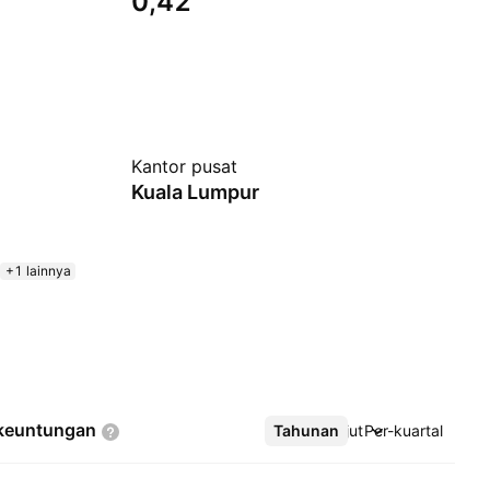
0,42
Kantor pusat
Kuala Lumpur
+1 lainnya
keuntungan
Tahunan
Lebih lanjut
Per-kuartal