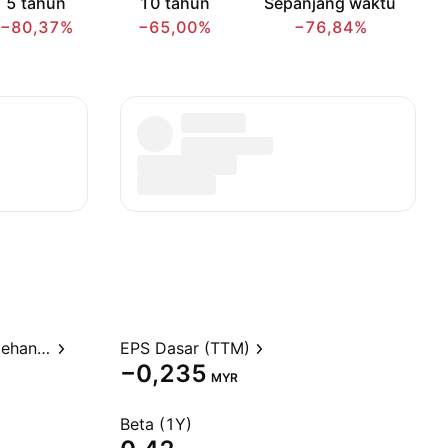
5 tahun
10 tahun
Sepanjang waktu
−80,37%
−65,00%
−76,84%
Rasio Harga terhadap Perolehan (TTM)
EPS Dasar (TTM)
−0,235
MYR
Beta (1Y)