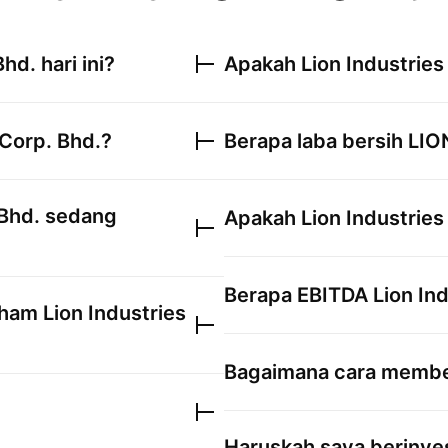
Bhd.
hari ini?
Apakah
Lion Industries
 Corp. Bhd.
?
Berapa laba bersih
LIO
 Bhd.
sedang
Apakah
Lion Industries
Berapa EBITDA
Lion In
saham
Lion Industries
Bagaimana cara membe
Haruskah saya berinve