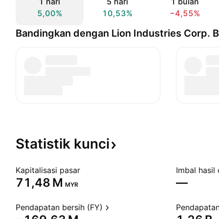
1 hari
5 hari
1 bulan
5,00%
10,53%
−4,55%
Bandingkan dengan Lion Industries Corp. 
Statistik
kunci
Kapitalisasi pasar
Imbal hasil 
‪71,48 M‬
—
MYR
Pendapatan bersih (FY)
Pendapatan