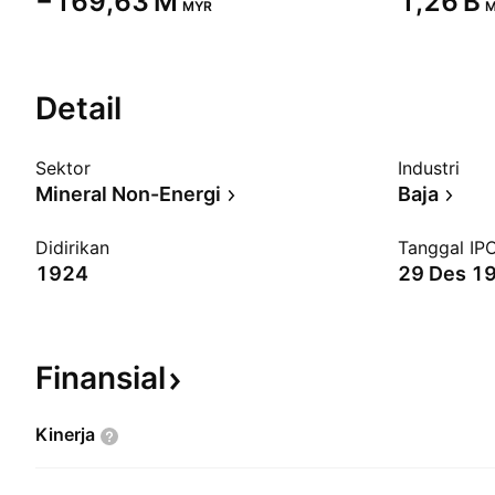
‪−169,63 M‬
‪1,26 B‬
MYR
M
Detail
Sektor
Industri
Mineral Non-Energi
Baja
Didirikan
Tanggal IP
1924
29 Des 1
Finansial
Kinerja