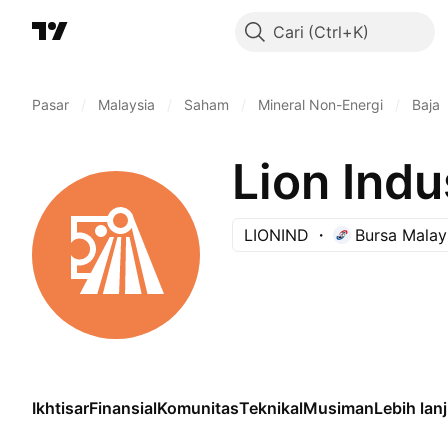
Cari
Pasar
/
Malaysia
/
Saham
/
Mineral Non-Energi
/
Baja
Lion Indu
LIONIND
Bursa Malay
Ikhtisar
Finansial
Komunitas
Teknikal
Musiman
Lebih lan