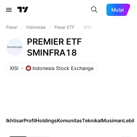
Mulai
Pasar
/
Indonesia
/
Pasar ETF
/
XISI
PREMIER ETF
SMINFRA18
XISI
Indonesia Stock Exchange
Ikhtisar
Profil
Holdings
Komunitas
Teknikal
Musiman
Lebih 