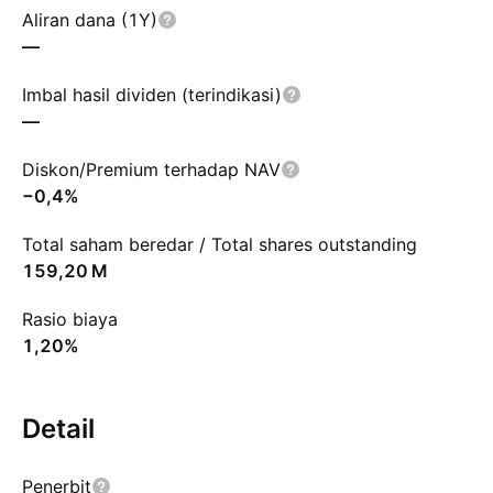
Aliran dana (1Y)
—
Imbal hasil dividen (terindikasi)
—
Diskon/Premium terhadap NAV
−0,4%
Total saham beredar / Total shares outstanding
‪159,20 M‬
Rasio biaya
1,20%
Detail
Penerbit