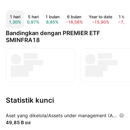
1 hari
5 hari
1 bulan
6 bulan
Year to date
1 tah
1,30%
0,97%
6,85%
−16,58%
−15,90%
−7,9
Bandingkan dengan PREMIER ETF
SMINFRA18
Statistik kunci
Aset yang dikelola/Assets under management (AUM)
‪49,85 B‬
IDR