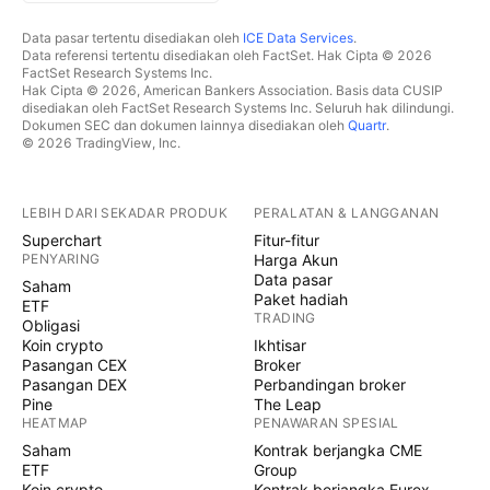
Data pasar tertentu disediakan oleh
ICE Data Services
.
Data referensi tertentu disediakan oleh FactSet. Hak Cipta © 2026
FactSet Research Systems Inc.
Hak Cipta © 2026, American Bankers Association. Basis data CUSIP
disediakan oleh FactSet Research Systems Inc. Seluruh hak dilindungi.
Dokumen SEC dan dokumen lainnya disediakan oleh
Quartr
.
© 2026 TradingView, Inc.
LEBIH DARI SEKADAR PRODUK
PERALATAN & LANGGANAN
Superchart
Fitur-fitur
PENYARING
Harga Akun
Data pasar
Saham
Paket hadiah
ETF
TRADING
Obligasi
Koin crypto
Ikhtisar
Pasangan CEX
Broker
Pasangan DEX
Perbandingan broker
Pine
The Leap
HEATMAP
PENAWARAN SPESIAL
Saham
Kontrak berjangka CME
ETF
Group
Koin crypto
Kontrak berjangka Eurex