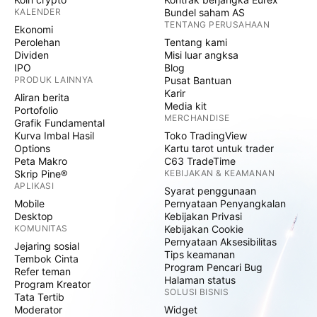
KALENDER
Bundel saham AS
TENTANG PERUSAHAAN
Ekonomi
Perolehan
Tentang kami
Dividen
Misi luar angksa
IPO
Blog
PRODUK LAINNYA
Pusat Bantuan
Karir
Aliran berita
Media kit
Portofolio
MERCHANDISE
Grafik Fundamental
Kurva Imbal Hasil
Toko TradingView
Options
Kartu tarot untuk trader
Peta Makro
C63 TradeTime
Skrip Pine®
KEBIJAKAN & KEAMANAN
APLIKASI
Syarat penggunaan
Mobile
Pernyataan Penyangkalan
Desktop
Kebijakan Privasi
KOMUNITAS
Kebijakan Cookie
Pernyataan Aksesibilitas
Jejaring sosial
Tips keamanan
Tembok Cinta
Program Pencari Bug
Refer teman
Halaman status
Program Kreator
SOLUSI BISNIS
Tata Tertib
Moderator
Widget