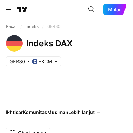
Mulai
Pasar
/
Indeks
/
GER30
Indeks DAX
GER30
FXCM
Ikhtisar
Komunitas
Musiman
Lebih lanjut
Chart penuh