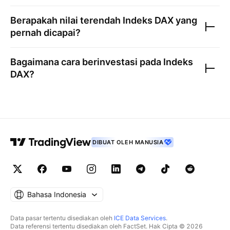
Berapakah nilai terendah
Indeks DAX
yang
pernah dicapai?
Bagaimana cara berinvestasi pada
Indeks
DAX
?
DIBUAT OLEH MANUSIA
Bahasa Indonesia
Data pasar tertentu disediakan oleh
ICE Data Services
.
Data referensi tertentu disediakan oleh FactSet. Hak Cipta © 2026