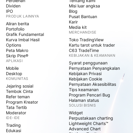
Perolehan
Tentang kami
Dividen
Misi luar angksa
IPO
Blog
PRODUK LAINNYA
Pusat Bantuan
Karir
Aliran berita
Media kit
Portofolio
MERCHANDISE
Grafik Fundamental
Kurva Imbal Hasil
Toko TradingView
Options
Kartu tarot untuk trader
Peta Makro
C63 TradeTime
Skrip Pine®
KEBIJAKAN & KEAMANAN
APLIKASI
Syarat penggunaan
Mobile
Pernyataan Penyangkalan
Desktop
Kebijakan Privasi
KOMUNITAS
Kebijakan Cookie
Pernyataan Aksesibilitas
Jejaring sosial
Tips keamanan
Tembok Cinta
Program Pencari Bug
Refer teman
Halaman status
Program Kreator
SOLUSI BISNIS
Tata Tertib
Moderator
Widget
IDE-IDE
Perpustakaan charting
Lightweight Charts™
Trading
Advanced Chart
Edukasi