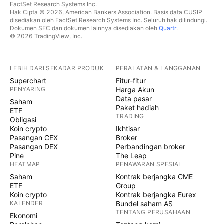
FactSet Research Systems Inc.
Hak Cipta © 2026, American Bankers Association. Basis data CUSIP
disediakan oleh FactSet Research Systems Inc. Seluruh hak dilindungi.
Dokumen SEC dan dokumen lainnya disediakan oleh
Quartr
.
© 2026 TradingView, Inc.
LEBIH DARI SEKADAR PRODUK
PERALATAN & LANGGANAN
Superchart
Fitur-fitur
PENYARING
Harga Akun
Data pasar
Saham
Paket hadiah
ETF
TRADING
Obligasi
Koin crypto
Ikhtisar
Pasangan CEX
Broker
Pasangan DEX
Perbandingan broker
Pine
The Leap
HEATMAP
PENAWARAN SPESIAL
Saham
Kontrak berjangka CME
ETF
Group
Koin crypto
Kontrak berjangka Eurex
KALENDER
Bundel saham AS
TENTANG PERUSAHAAN
Ekonomi