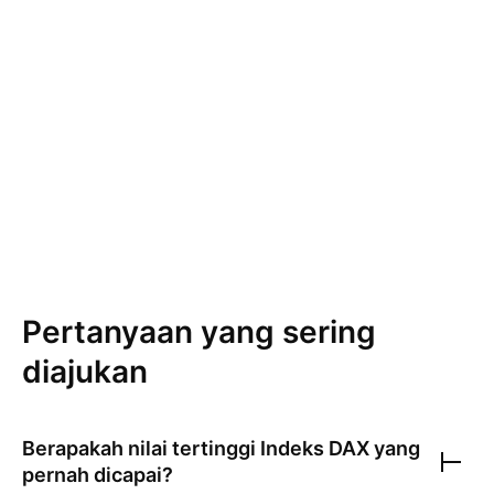
itu, DAX dapat dilihat sebagai patokan bagi
kesehatan ekonomi Eropa karena ekonomi
Jerman mencakup hampir sepertiga dari nilai
total ekonomi Eurozone. Rekanan DAX 30 di
Eropa dalaha CAC 40 di Prancis dan FTSE 100
di Inggris.
Pertanyaan yang sering
diajukan
Berapakah nilai tertinggi
Indeks DAX
yang
pernah dicapai?