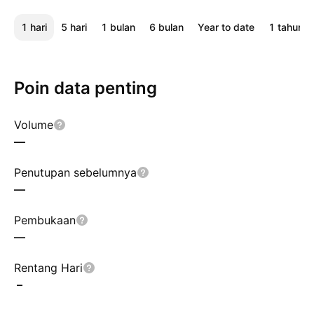
1 hari
5 hari
1 bulan
6 bulan
Year to date
1 tahun
Poin data penting
Volume
—
Penutupan sebelumnya
—
Pembukaan
—
Rentang Hari
–