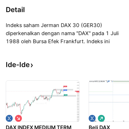
Detail
Indeks saham Jerman DAX 30 (GER30)
diperkenalkan dengan nama "DAX" pada 1 Juli
1988 oleh Bursa Efek Frankfurt. Indeks ini
Pe
terdiri dari 30 perusahaan terbesar yang
terdaftar di Bursa Efek Frankfurt berdasarkan
Ide-Ide
pada kapitalisasi pasar dan likuiditasnya. Jam
trading untuk Bursa Efek Frankfurt berlangsung
dari 9:00 hingga 17:30 CET. DAX30 biasanya
dilaporkan sebagai sebuah indeks kinerja, yang
berarti bahwa dividen perusahaan
diinvestasikan kembali. Dalam sebuah indeks
harga, distribusi dari perusahaan tidak dilihat
P
P
(ini dapat dilihat pada, cth: EUROSTOXX50).
e
e
DAX INDEX MEDIUM TERM
n
Beli DAX
m