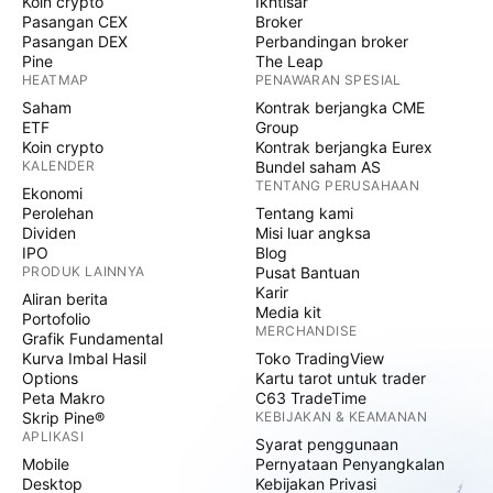
Koin crypto
Ikhtisar
Pasangan CEX
Broker
Pasangan DEX
Perbandingan broker
Pine
The Leap
HEATMAP
PENAWARAN SPESIAL
Saham
Kontrak berjangka CME
ETF
Group
Koin crypto
Kontrak berjangka Eurex
KALENDER
Bundel saham AS
TENTANG PERUSAHAAN
Ekonomi
Perolehan
Tentang kami
Dividen
Misi luar angksa
IPO
Blog
PRODUK LAINNYA
Pusat Bantuan
Karir
Aliran berita
Media kit
Portofolio
MERCHANDISE
Grafik Fundamental
Kurva Imbal Hasil
Toko TradingView
Options
Kartu tarot untuk trader
Peta Makro
C63 TradeTime
Skrip Pine®
KEBIJAKAN & KEAMANAN
APLIKASI
Syarat penggunaan
Mobile
Pernyataan Penyangkalan
Desktop
Kebijakan Privasi