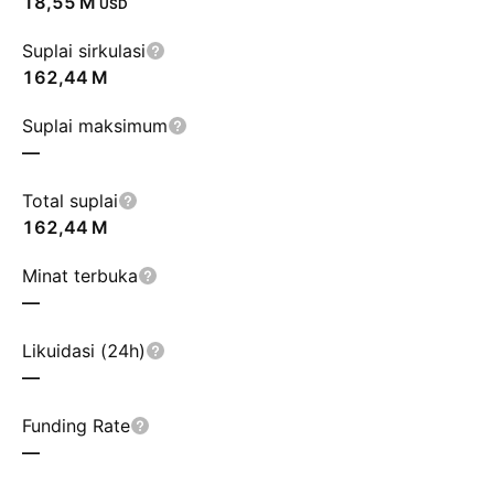
‪18,55 M‬
USD
Suplai sirkulasi
‪162,44 M‬
Suplai maksimum
—
Total suplai
‪162,44 M‬
Minat terbuka
—
Likuidasi (24h)
—
Funding Rate
—