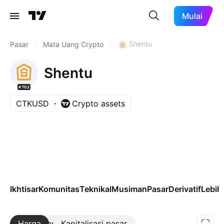
Mulai
Shentu
Pasar
/
Mata Uang Crypto
/
Shentu
#702
CTKUSD
Crypto assets
Ikhtisar
Komunitas
Teknikal
Musiman
Pasar
Derivatif
Lebih 
Harga
Lebih lanjut
Kapitalisasi pasar