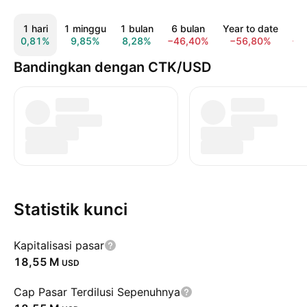
1 hari
1 minggu
1 bulan
6 bulan
Year to date
1 
0,81%
9,85%
8,28%
−46,40%
−56,80%
−6
Bandingkan dengan CTK/USD
Statistik kunci
Kapitalisasi pasar
‪18,55 M‬
USD
Cap Pasar Terdilusi Sepenuhnya