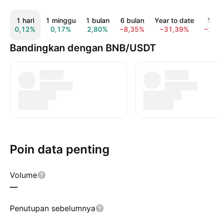
1 hari
1 minggu
1 bulan
6 bulan
Year to date
1 t
0,12%
0,17%
2,80%
−8,35%
−31,39%
−22
Bandingkan dengan BNB/USDT
Poin data penting
Volume
—
Penutupan sebelumnya