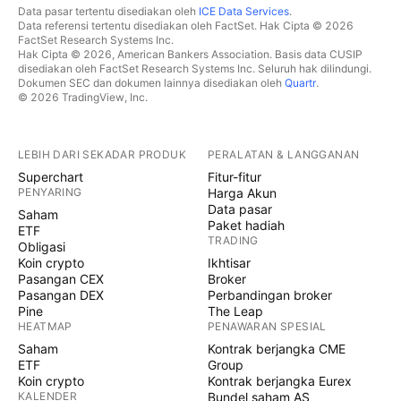
Data pasar tertentu disediakan oleh
ICE Data Services
.
Data referensi tertentu disediakan oleh FactSet. Hak Cipta © 2026
FactSet Research Systems Inc.
Hak Cipta © 2026, American Bankers Association. Basis data CUSIP
disediakan oleh FactSet Research Systems Inc. Seluruh hak dilindungi.
Dokumen SEC dan dokumen lainnya disediakan oleh
Quartr
.
© 2026 TradingView, Inc.
LEBIH DARI SEKADAR PRODUK
PERALATAN & LANGGANAN
Superchart
Fitur-fitur
PENYARING
Harga Akun
Data pasar
Saham
Paket hadiah
ETF
TRADING
Obligasi
Koin crypto
Ikhtisar
Pasangan CEX
Broker
Pasangan DEX
Perbandingan broker
Pine
The Leap
HEATMAP
PENAWARAN SPESIAL
Saham
Kontrak berjangka CME
ETF
Group
Koin crypto
Kontrak berjangka Eurex
KALENDER
Bundel saham AS