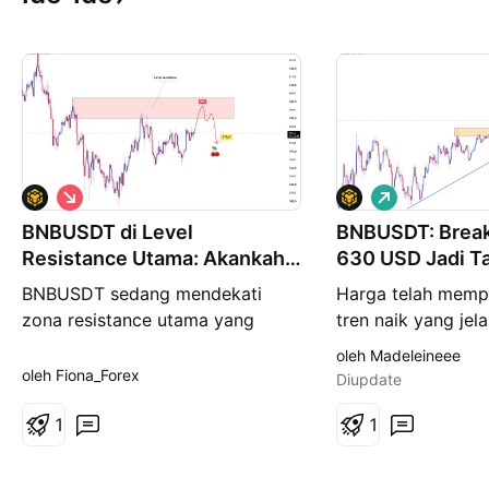
P
P
e
e
BNBUSDT di Level
n
BNBUSDT: Break
m
j
b
Resistance Utama: Akankah
630 USD Jadi T
u
e
Turun ke 575,0?
Berikutnya?
a
l
BNBUSDT sedang mendekati
Harga telah memp
l
i
zona resistance utama yang
tren naik yang jel
a
a
n
n
sebelumnya berulang kali
beberapa waktu, d
oleh Madeleineee
menahan momentum bullish. Area
pembentukan highe
oleh Fiona_Forex
Diupdate
ini beberapa kali menjadi titik
lows, serta garis 
pembalikan, sehingga pengujian
1
memandu seluruh 
1
saat ini cukup penting. Reaksi
harga. Setelah br
harga di sini kemungkinan besar
kuat, pasar kini m