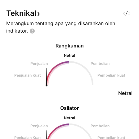
akan menentukan apakah
koreksi ringan un
pemulihan berlanjut atau mulai
aksi ambil untung.
Teknikal
kehilangan t
Merangkum tentang apa yang disarankan oleh
indikator.
Rangkuman
Netral
Penjualan
Pembelian
Penjualan Kuat
Pembelian kuat
Netral
Osilator
Netral
Penjualan
Pembelian
Penjualan Kuat
Pembelian kuat