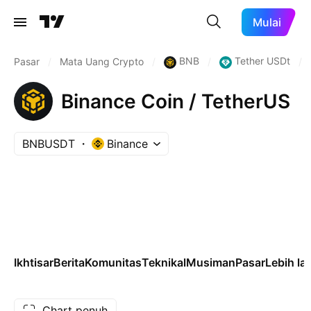
Mulai
BNB
Tether USDt
Pasar
/
Mata Uang Crypto
/
/
/
Binance Coin / TetherUS
BNBUSDT
Binance
Ikhtisar
Berita
Komunitas
Teknikal
Musiman
Pasar
Lebih la
Chart penuh