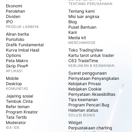
TENTANG PERUSAHAAN
Ekonomi
Perolehan
Tentang kami
Dividen
Misi luar angksa
IPO
Blog
PRODUK LAINNYA
Pusat Bantuan
Karir
Aliran berita
Media kit
Portofolio
MERCHANDISE
Grafik Fundamental
Kurva Imbal Hasil
Toko TradingView
Options
Kartu tarot untuk trader
Peta Makro
C63 TradeTime
Skrip Pine®
KEBIJAKAN & KEAMANAN
APLIKASI
Syarat penggunaan
Mobile
Pernyataan Penyangkalan
Desktop
Kebijakan Privasi
KOMUNITAS
Kebijakan Cookie
Pernyataan Aksesibilitas
Jejaring sosial
Tips keamanan
Tembok Cinta
Program Pencari Bug
Refer teman
Halaman status
Program Kreator
SOLUSI BISNIS
Tata Tertib
Moderator
Widget
IDE-IDE
Perpustakaan charting