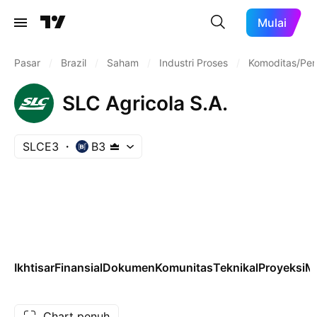
Mulai
Pasar
/
Brazil
/
Saham
/
Industri Proses
/
Komoditas/Peng
SLC Agricola S.A.
SLCE3
B3
Ikhtisar
Finansial
Dokumen
Komunitas
Teknikal
Proyeksi
M
Chart penuh