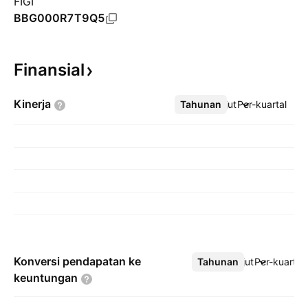
FIGI
BBG000R7T9Q5
Finansial
Kinerja
Tahunan
Lebih lanjut
Per-kuartal
Konversi pendapatan ke
Tahunan
Lebih lanjut
Per-kuartal
keuntungan