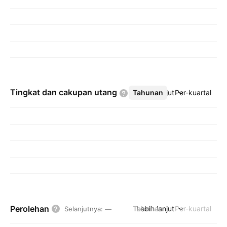
Tingkat dan cakupan
utang
Tahunan
Lebih lanjut
Per-kuartal
Perolehan
Tahunan
Lebih lanjut
Per-kuartal
Selanjutnya
:
—