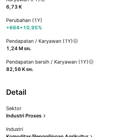
‪6,73 K‬
Perubahan (1Y)
+664
+10,95%
Pendapatan / Karyawan (1Y)
‪1,24 M‬
BRL
Pendapatan bersih / Karyawan (1Y)
‪82,56 K‬
BRL
Detail
Sektor
Industri Proses
Industri
Komoditas/Penggilingan Agrikultur