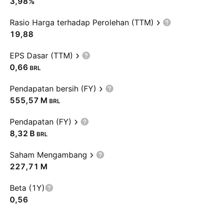
3,98%
Rasio Harga terhadap Perolehan (TTM)
19,88
EPS Dasar (TTM)
0,66
BRL
Pendapatan bersih (FY)
‪555,57 M‬
BRL
Pendapatan (FY)
‪8,32 B‬
BRL
Saham Mengambang
‪227,71 M‬
Beta (1Y)
0,56