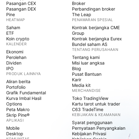
Pasangan CEX
Broker
Pasangan DEX
Perbandingan broker
Pine
The Leap
HEATMAP
PENAWARAN SPESIAL
Saham
Kontrak berjangka CME
ETF
Group
Koin crypto
Kontrak berjangka Eurex
KALENDER
Bundel saham AS
TENTANG PERUSAHAAN
Ekonomi
Perolehan
Tentang kami
Dividen
Misi luar angksa
IPO
Blog
PRODUK LAINNYA
Pusat Bantuan
Karir
Aliran berita
Media kit
Portofolio
MERCHANDISE
Grafik Fundamental
Kurva Imbal Hasil
Toko TradingView
Options
Kartu tarot untuk trader
Peta Makro
C63 TradeTime
Skrip Pine®
KEBIJAKAN & KEAMANAN
APLIKASI
Syarat penggunaan
Mobile
Pernyataan Penyangkalan
Desktop
Kebijakan Privasi
KOMUNITAS