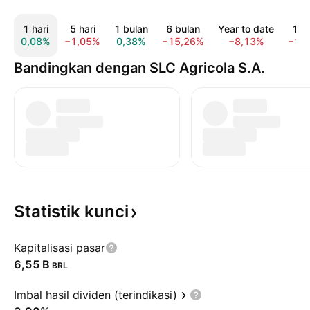
1 hari
5 hari
1 bulan
6 bulan
Year to date
1 t
0,08%
−1,05%
0,38%
−15,26%
−8,13%
−15
Bandingkan dengan SLC Agricola S.A.
Statistik
kunci
Kapitalisasi pasar
‪6,55 B‬
BRL
Imbal hasil dividen (terindikasi)