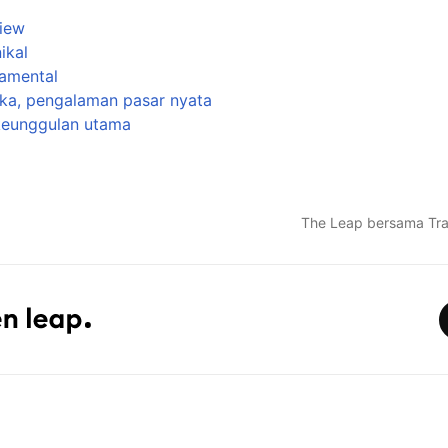
View
ikal
damental
gka, pengalaman pasar nyata
 keunggulan utama
The Leap bersama Tra