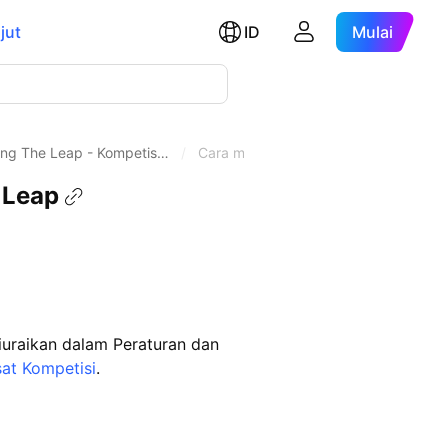
jut
ID
Mulai
ang The Leap - Kompetis…
/
Cara memenuhi syarat untuk mendapa
 Leap
uraikan dalam Peraturan dan
at Kompetisi
.