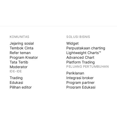
KOMUNITAS
SOLUSI BISNIS
Jejaring sosial
Widget
Tembok Cinta
Perpustakaan charting
Refer teman
Lightweight Charts™
Program Kreator
Advanced Chart
Tata Tertib
Platform Trading
Moderator
PELUANG PERTUMBUHAN
IDE-IDE
Periklanan
Trading
Integrasi broker
Edukasi
Program partner
Pilihan editor
Program Edukasi
SKRIP PINE
Indikator & strategi
Wizard
Freelancer
Paid Space