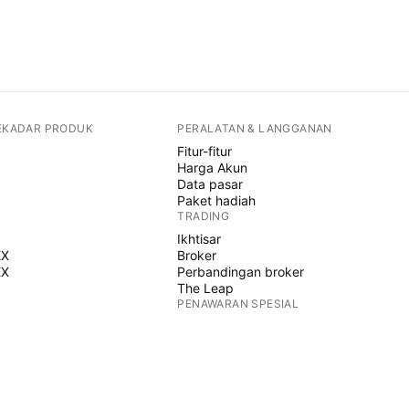
SEKADAR PRODUK
PERALATAN & LANGGANAN
Fitur-fitur
Harga Akun
Data pasar
Paket hadiah
TRADING
Ikhtisar
EX
Broker
EX
Perbandingan broker
The Leap
PENAWARAN SPESIAL
Kontrak berjangka CME Group
Kontrak berjangka Eurex
Bundel saham AS
TENTANG PERUSAHAAN
Tentang kami