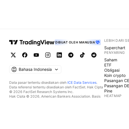
LEBIH DARI 
DIBUAT OLEH MANUSIA
Superchart
PENYARING
Saham
ETF
Bahasa Indonesia
Obligasi
Koin crypto
Pasangan C
Data pasar tertentu disediakan oleh
ICE Data Services
.
Pasangan D
Data referensi tertentu disediakan oleh FactSet. Hak Cipta
Pine
© 2026 FactSet Research Systems Inc.
HEATMAP
Hak Cipta © 2026, American Bankers Association. Basis
data CUSIP disediakan oleh FactSet Research Systems
Saham
Inc. Seluruh hak dilindungi.
ETF
Dokumen SEC dan dokumen lainnya disediakan oleh
Koin crypto
Quartr
.
KALENDER
© 2026 TradingView, Inc.
Ekonomi