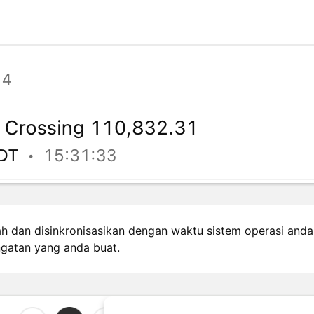
h dan disinkronisasikan dengan waktu sistem operasi anda
gatan yang anda buat.