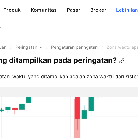
Produk
Komunitas
Pasar
Broker
Lebih lan
uan
/
Peringatan
/
Pengaturan peringatan
/
Zona waktu apa
g ditampilkan pada peringatan?
atan, waktu yang ditampilkan adalah zona waktu dari siste