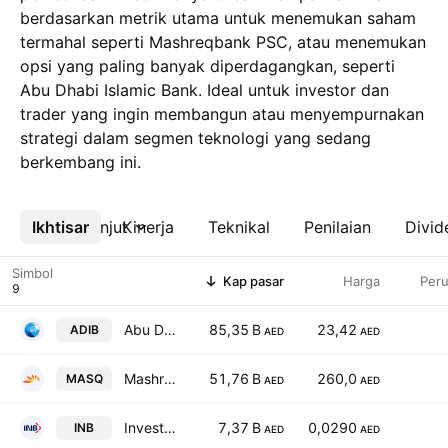
berdasarkan metrik utama untuk menemukan saham
termahal seperti Mashreqbank PSC, atau menemukan
opsi yang paling banyak diperdagangkan, seperti
Abu Dhabi Islamic Bank. Ideal untuk investor dan
trader yang ingin membangun atau menyempurnakan
strategi dalam segmen teknologi yang sedang
berkembang ini.
Ikhtisar
Lebih lanjut
Kinerja
Teknikal
Penilaian
Divid
Simbol
Kap pasar
Harga
Per
Abu Dhabi Islamic Bank
85,35 B
23,42
ADIB
AED
AED
Mashreqbank PSC
51,76 B
260,0
MASQ
AED
AED
Invest Bank
7,37 B
0,0290
INB
AED
AED