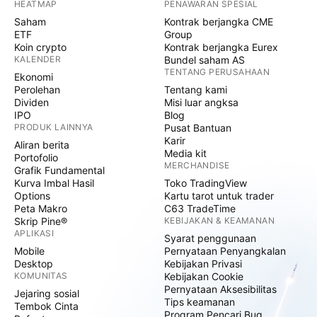
HEATMAP
PENAWARAN SPESIAL
Saham
Kontrak berjangka CME
ETF
Group
Koin crypto
Kontrak berjangka Eurex
KALENDER
Bundel saham AS
TENTANG PERUSAHAAN
Ekonomi
Perolehan
Tentang kami
Dividen
Misi luar angksa
IPO
Blog
PRODUK LAINNYA
Pusat Bantuan
Karir
Aliran berita
Media kit
Portofolio
MERCHANDISE
Grafik Fundamental
Kurva Imbal Hasil
Toko TradingView
Options
Kartu tarot untuk trader
Peta Makro
C63 TradeTime
Skrip Pine®
KEBIJAKAN & KEAMANAN
APLIKASI
Syarat penggunaan
Mobile
Pernyataan Penyangkalan
Desktop
Kebijakan Privasi
KOMUNITAS
Kebijakan Cookie
Pernyataan Aksesibilitas
Jejaring sosial
Tips keamanan
Tembok Cinta
Program Pencari Bug