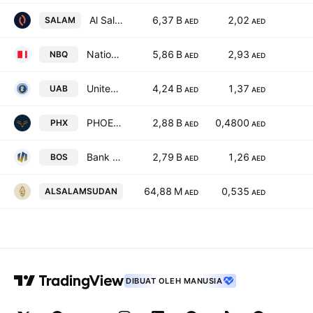
Al Salam Bank B.S.C.
6,37 B
2,02
SALAM
AED
AED
National Bank of Umm Al Qaiwain
5,86 B
2,93
NBQ
AED
AED
United Arab Bank
4,24 B
1,37
UAB
AED
AED
PHOENIX GROUP PLC
2,88 B
0,4800
PHX
AED
AED
Bank of Sharjah
2,79 B
1,26
BOS
AED
AED
Al Salam Bank Sudan
64,88 M
0,535
ALSALAMSUDAN
AED
AED
DIBUAT OLEH MANUSIA