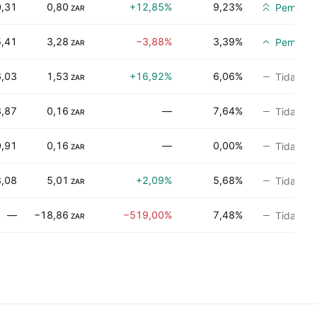
,31
0,80
+12,85%
9,23%
Pembelia
ZAR
5,41
3,28
−3,88%
3,39%
Pembeli
ZAR
6,03
1,53
+16,92%
6,06%
Tidak ad
ZAR
,87
0,16
—
7,64%
Tidak ad
ZAR
,91
0,16
—
0,00%
Tidak ad
ZAR
8,08
5,01
+2,09%
5,68%
Tidak ad
ZAR
—
−18,86
−519,00%
7,48%
Tidak ad
ZAR