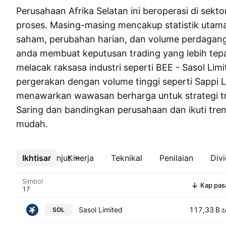
Perusahaan Afrika Selatan ini beroperasi di sekto
proses. Masing-masing mencakup statistik utama
saham, perubahan harian, dan volume perdaga
anda membuat keputusan trading yang lebih tepa
melacak raksasa industri seperti BEE - Sasol Li
pergerakan dengan volume tinggi seperti Sappi Li
menawarkan wawasan berharga untuk strategi tr
Saring dan bandingkan perusahaan dan ikuti tre
mudah.
Ikhtisar
Lebih lanjut
Kinerja
Teknikal
Penilaian
Div
Simbol
Kap pas
Sasol Limited
117,33 B
SOL
Z