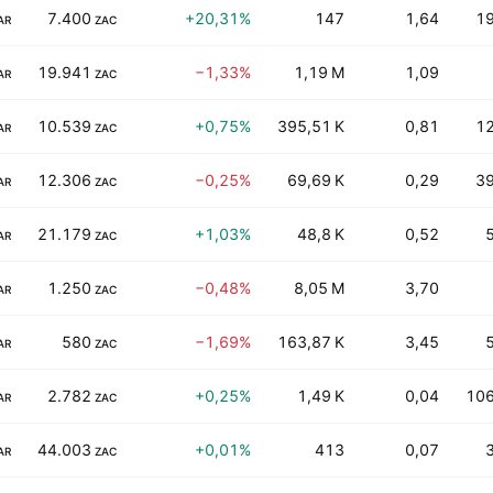
7.400
+20,31%
147
1,64
19
AR
ZAC
19.941
−1,33%
1,19 M
1,09
AR
ZAC
10.539
+0,75%
395,51 K
0,81
12
AR
ZAC
12.306
−0,25%
69,69 K
0,29
39
AR
ZAC
21.179
+1,03%
48,8 K
0,52
AR
ZAC
1.250
−0,48%
8,05 M
3,70
AR
ZAC
580
−1,69%
163,87 K
3,45
AR
ZAC
2.782
+0,25%
1,49 K
0,04
106
AR
ZAC
44.003
+0,01%
413
0,07
AR
ZAC