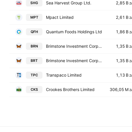
Sea Harvest Group Ltd.
2,85 B
SHG
Z
Mpact Limited
2,61 B
MPT
Z
Quantum Foods Holdings Ltd
1,86 B
QFH
Z
Brimstone Investment Corporation Limited Class N
1,35 B
BRN
Z
Brimstone Investment Corporation Limited
1,35 B
BRT
Z
Transpaco Limited
1,13 B
TPC
Z
Crookes Brothers Limited
306,05 M
CKS
Z