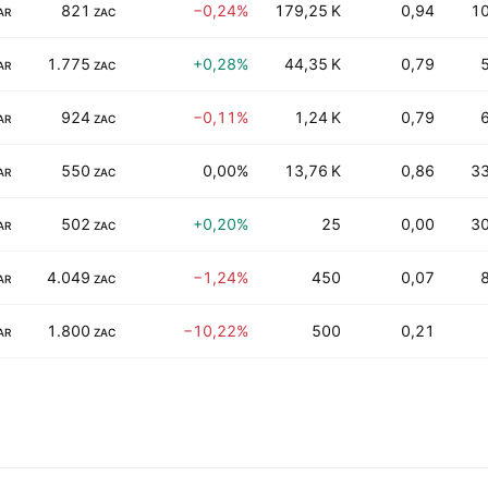
821
−0,24%
179,25 K
0,94
10
AR
ZAC
1.775
+0,28%
44,35 K
0,79
AR
ZAC
924
−0,11%
1,24 K
0,79
AR
ZAC
550
0,00%
13,76 K
0,86
33
AR
ZAC
502
+0,20%
25
0,00
30
AR
ZAC
4.049
−1,24%
450
0,07
AR
ZAC
1.800
−10,22%
500
0,21
AR
ZAC