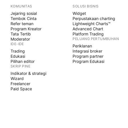
KOMUNITAS
SOLUSI BISNIS
Jejaring sosial
Widget
Tembok Cinta
Perpustakaan charting
Refer teman
Lightweight Charts™
Program Kreator
Advanced Chart
Tata Tertib
Platform Trading
Moderator
PELUANG PERTUMBUHAN
IDE-IDE
Periklanan
Trading
Integrasi broker
Edukasi
Program partner
Pilihan editor
Program Edukasi
SKRIP PINE
Indikator & strategi
Wizard
Freelancer
Paid Space