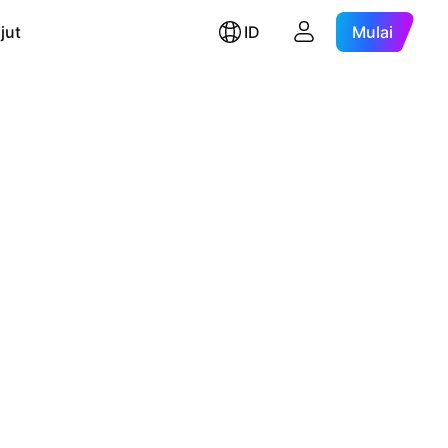
jut
ID
Mulai