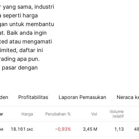
r yang sama, industri
 seperti harga
ngan untuk membantu
t. Baik anda ingin
mited atau mengamati
mited, daftar ini
ading apa pun.
n pasar dengan
iden
Profitabilitas
Laporan Pemasukan
Neraca k
Volume
ar
Harga
Perubahan %
Vol
relatif
18.161
−0,93%
3,45 M
1,13
48
AR
ZAC