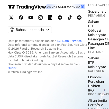
LEBIH DARI 
DIBUAT OLEH MANUSIA
Superchart
PENYARING
Saham
ETF
Bahasa Indonesia
Obligasi
Koin crypto
Pasangan C
Data pasar tertentu disediakan oleh
ICE Data Services
.
Pasangan D
Data referensi tertentu disediakan oleh FactSet. Hak Cipta
Pine
© 2026 FactSet Research Systems Inc.
HEATMAP
Hak Cipta © 2026, American Bankers Association. Basis
data CUSIP disediakan oleh FactSet Research Systems
Saham
Inc. Seluruh hak dilindungi.
ETF
Dokumen SEC dan dokumen lainnya disediakan oleh
Koin crypto
Quartr
.
KALENDER
© 2026 TradingView, Inc.
Ekonomi
Perolehan
Dividen
IPO
PRODUK LAI
Aliran berita
Portofolio