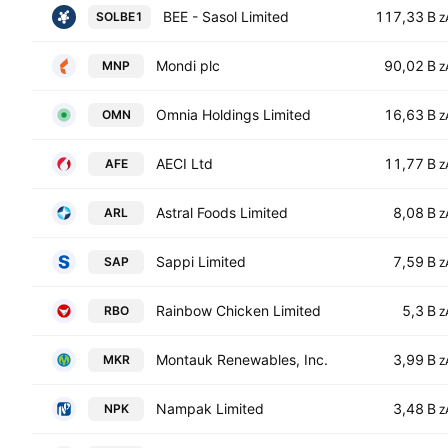
BEE - Sasol Limited
117,33 B
SOLBE1
Z
Mondi plc
90,02 B
MNP
Z
Omnia Holdings Limited
16,63 B
OMN
Z
AECI Ltd
11,77 B
AFE
Z
Astral Foods Limited
8,08 B
ARL
Z
Sappi Limited
7,59 B
SAP
Z
Rainbow Chicken Limited
5,3 B
RBO
Z
Montauk Renewables, Inc.
3,99 B
MKR
Z
Nampak Limited
3,48 B
NPK
Z