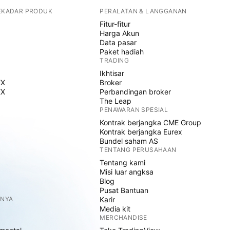
SEKADAR PRODUK
PERALATAN & LANGGANAN
Fitur-fitur
Harga Akun
Data pasar
Paket hadiah
TRADING
Ikhtisar
EX
Broker
EX
Perbandingan broker
The Leap
PENAWARAN SPESIAL
Kontrak berjangka CME Group
Kontrak berjangka Eurex
Bundel saham AS
TENTANG PERUSAHAAN
Tentang kami
Misi luar angksa
Blog
Pusat Bantuan
NNYA
Karir
Media kit
MERCHANDISE