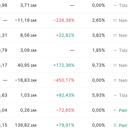
,96
3,71
—
0,00%
Tidak ad
ZAR
—
−11,19
−226,38%
2,65%
Netral
ZAR
,31
8,56
+22,82%
3,82%
Netral
ZAR
,79
3,09
—
1,85%
Tidak ad
ZAR
5,17
40,95
+172,36%
9,73%
Netral
ZAR
—
−18,83
−450,17%
0,00%
Netral
ZAR
5,63
1,03
+92,43%
5,93%
Tidak ad
ZAR
,04
0,26
−72,65%
0,00%
Pembeli
ZAR
3,15
139,82
+79,91%
0,00%
Pembelia
ZAR