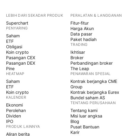
LEBIH DARI SEKADAR PRODUK
PERALATAN & LANGGANAN
Superchart
Fitur-fitur
PENYARING
Harga Akun
Data pasar
Saham
Paket hadiah
ETF
TRADING
Obligasi
Koin crypto
Ikhtisar
Pasangan CEX
Broker
Pasangan DEX
Perbandingan broker
Pine
The Leap
HEATMAP
PENAWARAN SPESIAL
Saham
Kontrak berjangka CME
ETF
Group
Koin crypto
Kontrak berjangka Eurex
KALENDER
Bundel saham AS
TENTANG PERUSAHAAN
Ekonomi
Perolehan
Tentang kami
Dividen
Misi luar angksa
IPO
Blog
PRODUK LAINNYA
Pusat Bantuan
Karir
Aliran berita