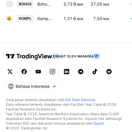
Bohus ASA
3,73 B
37,05
BOHUS
B
NOK
NOK
Komplett ASA
1,31 B
7,50
KOMPL
NOK
NOK
DIBUAT OLEH MANUSIA
Bahasa Indonesia
Data pasar tertentu disediakan oleh
ICE Data Services
.
Data referensi tertentu disediakan oleh FactSet. Hak Cipta © 2026
FactSet Research Systems Inc.
Hak Cipta © 2026, American Bankers Association. Basis data CUSIP
disediakan oleh FactSet Research Systems Inc. Seluruh hak dilindungi.
Dokumen SEC dan dokumen lainnya disediakan oleh
Quartr
.
© 2026 TradingView, Inc.