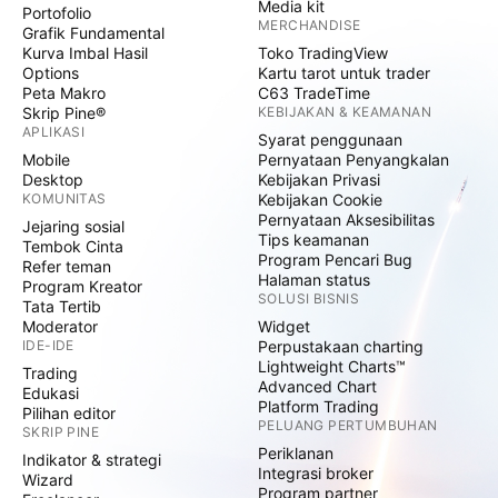
Media kit
Portofolio
MERCHANDISE
Grafik Fundamental
Kurva Imbal Hasil
Toko TradingView
Options
Kartu tarot untuk trader
Peta Makro
C63 TradeTime
Skrip Pine®
KEBIJAKAN & KEAMANAN
APLIKASI
Syarat penggunaan
Mobile
Pernyataan Penyangkalan
Desktop
Kebijakan Privasi
KOMUNITAS
Kebijakan Cookie
Pernyataan Aksesibilitas
Jejaring sosial
Tips keamanan
Tembok Cinta
Program Pencari Bug
Refer teman
Halaman status
Program Kreator
SOLUSI BISNIS
Tata Tertib
Moderator
Widget
IDE-IDE
Perpustakaan charting
Lightweight Charts™
Trading
Advanced Chart
Edukasi
Platform Trading
Pilihan editor
PELUANG PERTUMBUHAN
SKRIP PINE
Periklanan
Indikator & strategi
Integrasi broker
Wizard
Program partner