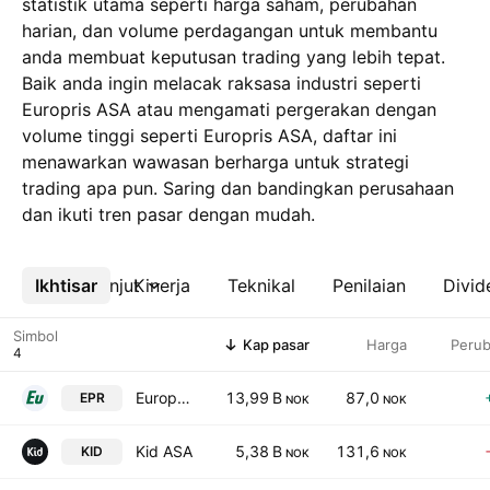
statistik utama seperti harga saham, perubahan
harian, dan volume perdagangan untuk membantu
anda membuat keputusan trading yang lebih tepat.
Baik anda ingin melacak raksasa industri seperti
Europris ASA atau mengamati pergerakan dengan
volume tinggi seperti Europris ASA, daftar ini
menawarkan wawasan berharga untuk strategi
trading apa pun. Saring dan bandingkan perusahaan
dan ikuti tren pasar dengan mudah.
Ikhtisar
Lebih lanjut
Kinerja
Teknikal
Penilaian
Divid
Simbol
Kap pasar
Harga
Peru
Europris ASA
13,99 B
87,0
EPR
NOK
NOK
Kid ASA
5,38 B
131,6
KID
NOK
NOK