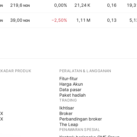
219,6
0,00%
21,24 K
0,16
19,3
GN
NGN
39,00
−2,50%
1,11 M
0,13
5,1
GN
NGN
SEKADAR PRODUK
PERALATAN & LANGGANAN
Fitur-fitur
Harga Akun
Data pasar
Paket hadiah
TRADING
Ikhtisar
EX
Broker
EX
Perbandingan broker
The Leap
PENAWARAN SPESIAL