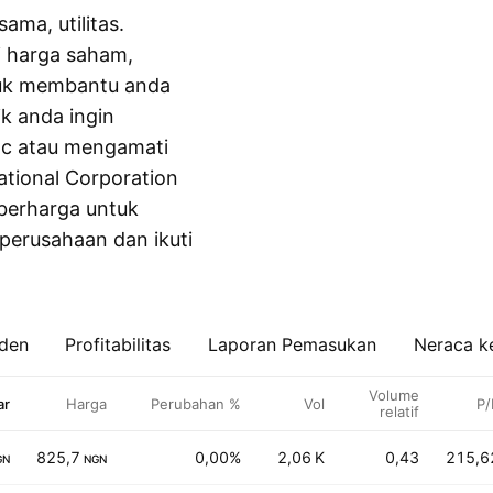
ama, utilitas.
i harga saham,
tuk membantu anda
k anda ingin
Plc atau mengamati
ational Corporation
berharga untuk
 perusahaan dan ikuti
iden
Profitabilitas
Laporan Pemasukan
Neraca k
Volume
ar
Harga
Perubahan %
Vol
P/
relatif
825,7
0,00%
2,06 K
0,43
215,6
GN
NGN