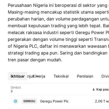
Perusahaan Nigeria ini beroperasi di sektor yang s
Masing-masing mencakup statistik utama sepert
perubahan harian, dan volume perdagangan un
membuat keputusan trading yang lebih tepat. Bai
melacak raksasa industri seperti Geregu Power 
pergerakan dengan volume tinggi seperti Transn
of Nigeria PLC, daftar ini menawarkan wawasan 
strategi trading apa pun. Saring dan bandingkan
tren pasar dengan mudah.
Ikhtisar
Lebih lanjut
Kinerja
Teknikal
Penilaian
Div
Simbol
Kap pas
Geregu Power Plc
2,06 T
GEREGU
N