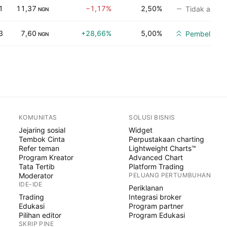
1
11,37
−1,17%
2,50%
Tidak ada p
NGN
3
7,60
+28,66%
5,00%
Pembelian k
NGN
KOMUNITAS
SOLUSI BISNIS
Jejaring sosial
Widget
Tembok Cinta
Perpustakaan charting
Refer teman
Lightweight Charts™
Program Kreator
Advanced Chart
Tata Tertib
Platform Trading
Moderator
PELUANG PERTUMBUHAN
IDE-IDE
Periklanan
Trading
Integrasi broker
Edukasi
Program partner
Pilihan editor
Program Edukasi
SKRIP PINE