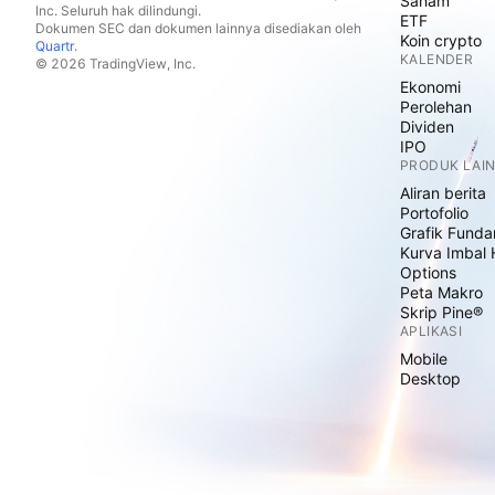
Saham
Inc. Seluruh hak dilindungi.
ETF
Dokumen SEC dan dokumen lainnya disediakan oleh
Koin crypto
Quartr
.
KALENDER
© 2026 TradingView, Inc.
Ekonomi
Perolehan
Dividen
IPO
PRODUK LAI
Aliran berita
Portofolio
Grafik Funda
Kurva Imbal 
Options
Peta Makro
Skrip Pine®
APLIKASI
Mobile
Desktop