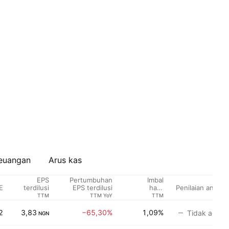
euangan
Arus kas
EPS
Pertumbuhan
Imbal
E
Penilaian analis
terdilusi
EPS terdilusi
hasil
dividen %
TTM
TTM YoY
TTM
2
3,83
−65,30%
1,09%
Tidak ada p
NGN