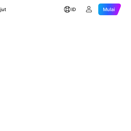
jut
ID
Mulai