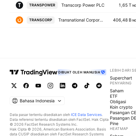
Transcorp Power PLC
1,65 T
TRANSPOWER
N
Transnational Corporation of Nigeria PLC
406,48 B
TRANSCORP
N
LEBIH DARI 
DIBUAT OLEH MANUSIA
Superchart
PENYARING
Saham
ETF
Bahasa Indonesia
Obligasi
Koin crypto
Pasangan C
Data pasar tertentu disediakan oleh
ICE Data Services
.
Pasangan D
Data referensi tertentu disediakan oleh FactSet. Hak Cipta
Pine
© 2026 FactSet Research Systems Inc.
HEATMAP
Hak Cipta © 2026, American Bankers Association. Basis
data CUSIP disediakan oleh FactSet Research Systems