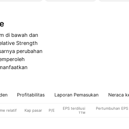
ue
um di bawah dan
elative Strength
esarnya perubahan
memperoleh
emanfaatkan
iden
Profitabilitas
Laporan Pemasukan
Neraca k
EPS terdilusi
Pertumbuhan EPS t
me relatif
Kap pasar
P/E
TTM