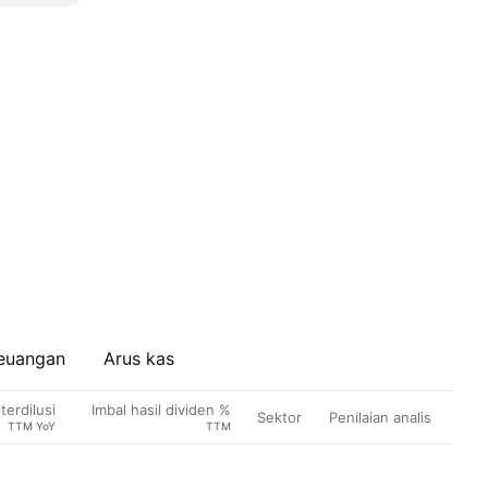
euangan
Arus kas
erdilusi
Imbal hasil dividen %
Sektor
Penilaian analis
TTM YoY
TTM