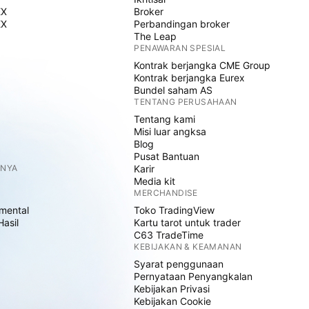
EX
Broker
EX
Perbandingan broker
The Leap
PENAWARAN SPESIAL
Kontrak berjangka CME Group
Kontrak berjangka Eurex
Bundel saham AS
TENTANG PERUSAHAAN
Tentang kami
Misi luar angksa
Blog
Pusat Bantuan
NNYA
Karir
Media kit
MERCHANDISE
mental
Toko TradingView
Hasil
Kartu tarot untuk trader
C63 TradeTime
KEBIJAKAN & KEAMANAN
Syarat penggunaan
Pernyataan Penyangkalan
Kebijakan Privasi
Kebijakan Cookie