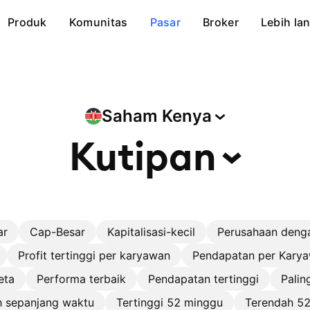
Produk
Komunitas
Pasar
Broker
Lebih lan
Saham
Kenya
Kutipan
ar
Cap-Besar
Kapitalisasi-kecil
Perusahaan deng
Profit tertinggi per karyawan
Pendapatan per Karya
eta
Performa terbaik
Pendapatan tertinggi
Palin
h sepanjang waktu
Tertinggi 52 minggu
Terendah 5