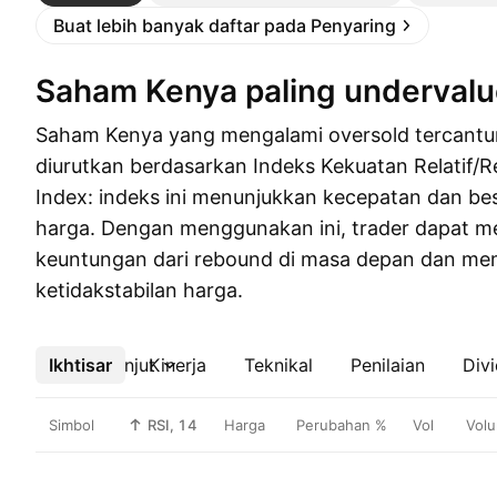
Buat lebih banyak daftar pada Penyaring
Saham Kenya paling underval
Saham Kenya yang mengalami oversold tercant
diurutkan berdasarkan Indeks Kekuatan Relatif/R
Index: indeks ini menunjukkan kecepatan dan b
harga. Dengan menggunakan ini, trader dapat 
keuntungan dari rebound di masa depan dan m
ketidakstabilan harga.
Ikhtisar
Lebih lanjut
Kinerja
Teknikal
Penilaian
Div
Simbol
RSI, 14
Harga
Perubahan %
Vol
Volu