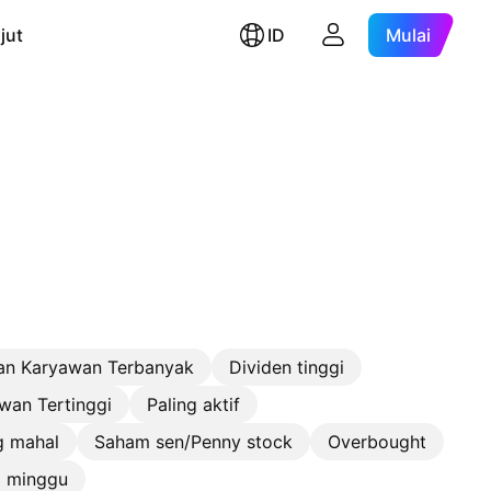
jut
ID
Mulai
an Karyawan Terbanyak
Dividen tinggi
wan Tertinggi
Paling aktif
g mahal
Saham sen/Penny stock
Overbought
2 minggu