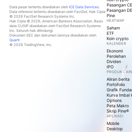
Pasangan C
Data pasar tertentu disediakan oleh
ICE Data Services
.
Pasangan D
Data referensi tertentu disediakan oleh FactSet. Hak Cipta
Pine
© 2026 FactSet Research Systems Inc.
HEATMAP
Hak Cipta © 2026, American Bankers Association. Basis
data CUSIP disediakan oleh FactSet Research Systems
Saham
Inc. Seluruh hak dilindungi.
ETF
Dokumen SEC dan dokumen lainnya disediakan oleh
Koin crypto
Quartr
.
KALENDER
© 2026 TradingView, Inc.
Ekonomi
Perolehan
Dividen
IPO
PRODUK LAI
Aliran berita
Portofolio
Grafik Funda
Kurva Imbal 
Options
Peta Makro
Skrip Pine®
APLIKASI
Mobile
Desktop