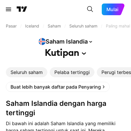
Mulai
Pasar
/
Iceland
/
Saham
/
Seluruh saham
/
Paling mahal
Saham
Islandia
Kutipan
Seluruh saham
Pelaba tertinggi
Perugi terbes
Buat lebih banyak daftar pada Penyaring
Saham Islandia dengan harga
tertinggi
Di bawah ini adalah Saham Islandia yang memiliki
harga saham tertinggi untuk saat ini. Mereka