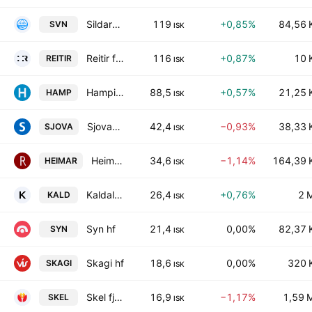
Sildarvinnslan hf.
119
+0,85%
84,56 
SVN
ISK
Reitir fasteignafelag hf
116
+0,87%
10 
REITIR
ISK
Hampiajan hf
88,5
+0,57%
21,25 
HAMP
ISK
Sjova-Almennar tryggingar hf
42,4
−0,93%
38,33 
SJOVA
ISK
Heimar hf.
34,6
−1,14%
164,39 
HEIMAR
ISK
Kaldalon hf
26,4
+0,76%
2 
KALD
ISK
Syn hf
21,4
0,00%
82,37 
SYN
ISK
Skagi hf
18,6
0,00%
320 
SKAGI
ISK
Skel fjarfestingafelag hf.
16,9
−1,17%
1,59 
SKEL
ISK