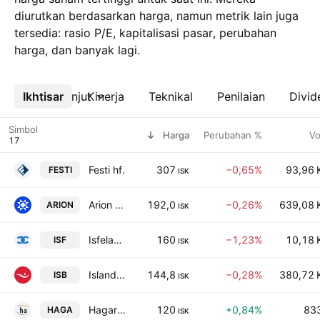
diurutkan berdasarkan harga, namun metrik lain juga
tersedia: rasio P/E, kapitalisasi pasar, perubahan
harga, dan banyak lagi.
Ikhtisar
Lebih lanjut
Kinerja
Teknikal
Penilaian
Divid
Simbol
Harga
Perubahan %
Vo
Festi hf.
307
−0,65%
93,96 
FESTI
ISK
Arion Banki hf
192,0
−0,26%
639,08 
ARION
ISK
Isfelag hf.
160
−1,23%
10,18 
ISF
ISK
Islandsbanki hf
144,8
−0,28%
380,72 
ISB
ISK
Hagar hf.
120
+0,84%
83
HAGA
ISK