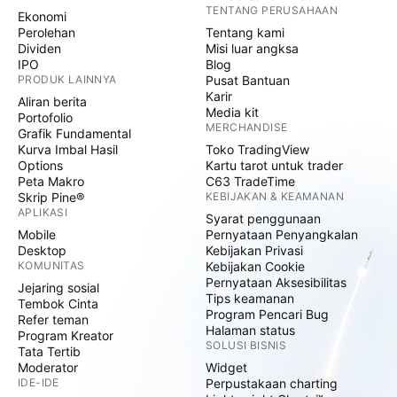
TENTANG PERUSAHAAN
Ekonomi
Perolehan
Tentang kami
Dividen
Misi luar angksa
IPO
Blog
PRODUK LAINNYA
Pusat Bantuan
Karir
Aliran berita
Media kit
Portofolio
MERCHANDISE
Grafik Fundamental
Kurva Imbal Hasil
Toko TradingView
Options
Kartu tarot untuk trader
Peta Makro
C63 TradeTime
Skrip Pine®
KEBIJAKAN & KEAMANAN
APLIKASI
Syarat penggunaan
Mobile
Pernyataan Penyangkalan
Desktop
Kebijakan Privasi
KOMUNITAS
Kebijakan Cookie
Pernyataan Aksesibilitas
Jejaring sosial
Tips keamanan
Tembok Cinta
Program Pencari Bug
Refer teman
Halaman status
Program Kreator
SOLUSI BISNIS
Tata Tertib
Moderator
Widget
IDE-IDE
Perpustakaan charting