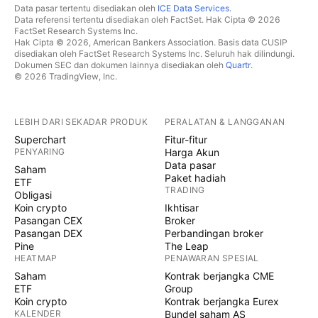
Data pasar tertentu disediakan oleh
ICE Data Services
.
Data referensi tertentu disediakan oleh FactSet. Hak Cipta © 2026
FactSet Research Systems Inc.
Hak Cipta © 2026, American Bankers Association. Basis data CUSIP
disediakan oleh FactSet Research Systems Inc. Seluruh hak dilindungi.
Dokumen SEC dan dokumen lainnya disediakan oleh
Quartr
.
© 2026 TradingView, Inc.
LEBIH DARI SEKADAR PRODUK
PERALATAN & LANGGANAN
Superchart
Fitur-fitur
PENYARING
Harga Akun
Data pasar
Saham
Paket hadiah
ETF
TRADING
Obligasi
Koin crypto
Ikhtisar
Pasangan CEX
Broker
Pasangan DEX
Perbandingan broker
Pine
The Leap
HEATMAP
PENAWARAN SPESIAL
Saham
Kontrak berjangka CME
ETF
Group
Koin crypto
Kontrak berjangka Eurex
KALENDER
Bundel saham AS