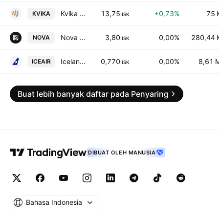
Kvika banki hf
13,75
+0,73%
75 
KVIKA
ISK
Nova Klubburinn hf.
3,80
0,00%
280,44 
NOVA
ISK
Icelandair Group hf
0,770
0,00%
8,61 
ICEAIR
ISK
Buat lebih banyak daftar pada Penyaring
DIBUAT OLEH MANUSIA
Bahasa Indonesia