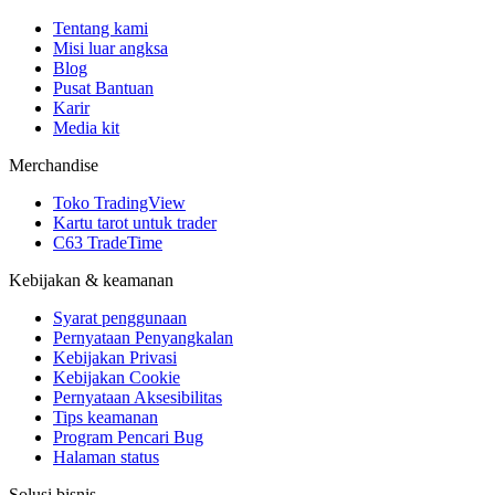
Tentang kami
Misi luar angksa
Blog
Pusat Bantuan
Karir
Media kit
Merchandise
Toko TradingView
Kartu tarot untuk trader
C63 TradeTime
Kebijakan & keamanan
Syarat penggunaan
Pernyataan Penyangkalan
Kebijakan Privasi
Kebijakan Cookie
Pernyataan Aksesibilitas
Tips keamanan
Program Pencari Bug
Halaman status
Solusi bisnis