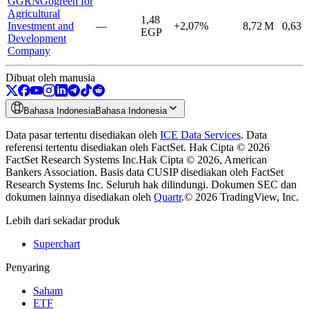
GGRN
Gogreen for
Agricultural
1,48
Investment and
—
+2,07%
8,72 M
0,63
EGP
Development
Company
Dibuat oleh manusia
Bahasa Indonesia
Bahasa Indonesia
Data pasar tertentu disediakan oleh
ICE Data Services
.
Data
referensi tertentu disediakan oleh FactSet. Hak Cipta © 2026
FactSet Research Systems Inc.
Hak Cipta © 2026, American
Bankers Association. Basis data CUSIP disediakan oleh FactSet
Research Systems Inc. Seluruh hak dilindungi.
Dokumen SEC dan
dokumen lainnya disediakan oleh
Quartr
.
© 2026 TradingView, Inc.
Lebih dari sekadar produk
Superchart
Penyaring
Saham
ETF