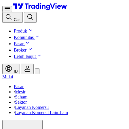
Cari
Produk
Komunitas
Pasar
Broker
Lebih lanjut
ID
Mulai
Pasar
/
Mesir
/
Saham
/
Sektor
/
Layanan Komersil
/
Layanan Komersil Lain-Lain