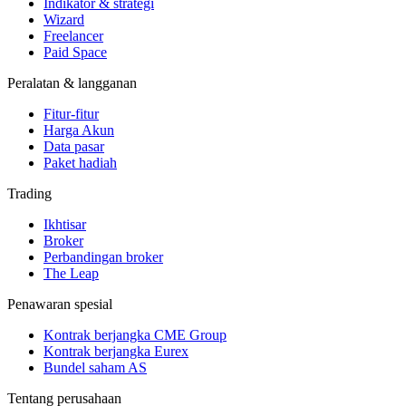
Indikator & strategi
Wizard
Freelancer
Paid Space
Peralatan & langganan
Fitur-fitur
Harga Akun
Data pasar
Paket hadiah
Trading
Ikhtisar
Broker
Perbandingan broker
The Leap
Penawaran spesial
Kontrak berjangka CME Group
Kontrak berjangka Eurex
Bundel saham AS
Tentang perusahaan