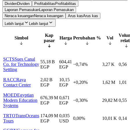
Dividen
Dividen
Profitabilitas
Profitabilitas
Laporan Pemasukan
Laporan Pemasukan
Neraca keuangan
Neraca keuangan
Arus kas
Arus kas
Lebih lanjut
Lebih lanjut
Kap
Volu
Simbol
Harga
Perubahan %
Vol
pasar
relat
SCTS
Sues Canal
55,18 B
604,41
Co. for Technology
−0,74%
3,27 K
0,56
EGP
EGP
Settling
RACC
Raya
2,02 B
10,15
+0,20%
1,62 M
1,01
Contact Center
EGP
EGP
MOED
Egyptian
676,39 M
0,671
Modern Education
−0,30%
29,82 M
0,55
EGP
EGP
Systems
TRTO
TransOceans
174,09 M
0,035
0,00%
10,01 K
0,14
Tours
EGP
USD