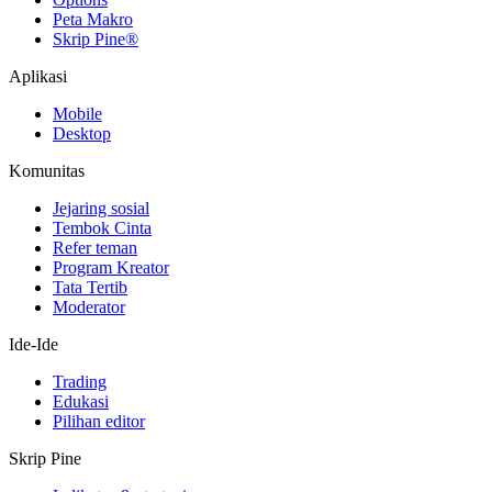
Peta Makro
Skrip Pine®
Aplikasi
Mobile
Desktop
Komunitas
Jejaring sosial
Tembok Cinta
Refer teman
Program Kreator
Tata Tertib
Moderator
Ide-Ide
Trading
Edukasi
Pilihan editor
Skrip Pine