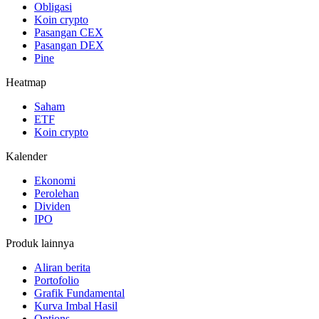
Obligasi
Koin crypto
Pasangan CEX
Pasangan DEX
Pine
Heatmap
Saham
ETF
Koin crypto
Kalender
Ekonomi
Perolehan
Dividen
IPO
Produk lainnya
Aliran berita
Portofolio
Grafik Fundamental
Kurva Imbal Hasil
Options