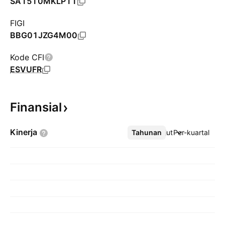
SA15T0MKLP11
FIGI
BBG01JZG4M00
Kode CFI
ESVUFR
Finansial
Kinerja
Tahunan
Lebih lanjut
Per-kuartal