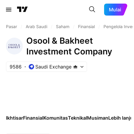
Mulai
Pasar
/
Arab Saudi
/
Saham
/
Finansial
/
Pengelola Inves
Osool & Bakheet
Investment Company
9586
Saudi Exchange
Ikhtisar
Finansial
Komunitas
Teknikal
Musiman
Lebih lanju