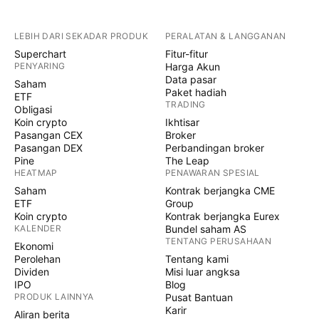
LEBIH DARI SEKADAR PRODUK
PERALATAN & LANGGANAN
Superchart
Fitur-fitur
PENYARING
Harga Akun
Data pasar
Saham
Paket hadiah
ETF
TRADING
Obligasi
Koin crypto
Ikhtisar
Pasangan CEX
Broker
Pasangan DEX
Perbandingan broker
Pine
The Leap
HEATMAP
PENAWARAN SPESIAL
Saham
Kontrak berjangka CME
ETF
Group
Koin crypto
Kontrak berjangka Eurex
KALENDER
Bundel saham AS
TENTANG PERUSAHAAN
Ekonomi
Perolehan
Tentang kami
Dividen
Misi luar angksa
IPO
Blog
PRODUK LAINNYA
Pusat Bantuan
Karir
Aliran berita