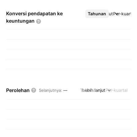
Konversi pendapatan ke
Tahunan
Lebih lanjut
Per-kuartal
keuntungan
Perolehan
Tahunan
Lebih lanjut
Per-kuartal
Selanjutnya
:
—