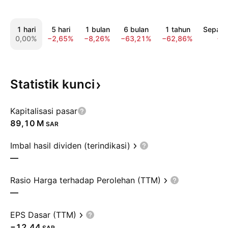
1 hari
5 hari
1 bulan
6 bulan
1 tahun
Sepanj
0,00%
−2,65%
−8,26%
−63,21%
−62,86%
−7
Statistik
kunci
Kapitalisasi pasar
‪89,10 M‬
SAR
Imbal hasil dividen (terindikasi)
—
Rasio Harga terhadap Perolehan (TTM)
—
EPS Dasar (TTM)
−12,44
SAR