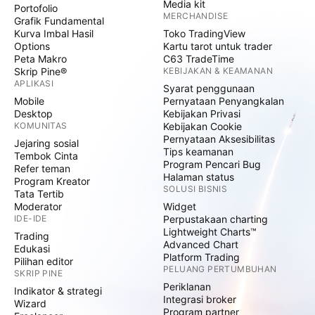
Media kit
Portofolio
MERCHANDISE
Grafik Fundamental
Kurva Imbal Hasil
Toko TradingView
Options
Kartu tarot untuk trader
Peta Makro
C63 TradeTime
Skrip Pine®
KEBIJAKAN & KEAMANAN
APLIKASI
Syarat penggunaan
Mobile
Pernyataan Penyangkalan
Desktop
Kebijakan Privasi
KOMUNITAS
Kebijakan Cookie
Pernyataan Aksesibilitas
Jejaring sosial
Tips keamanan
Tembok Cinta
Program Pencari Bug
Refer teman
Halaman status
Program Kreator
SOLUSI BISNIS
Tata Tertib
Moderator
Widget
IDE-IDE
Perpustakaan charting
Lightweight Charts™
Trading
Advanced Chart
Edukasi
Platform Trading
Pilihan editor
PELUANG PERTUMBUHAN
SKRIP PINE
Periklanan
Indikator & strategi
Integrasi broker
Wizard
Program partner