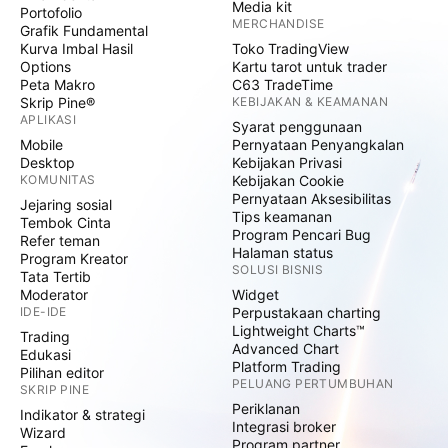
Media kit
Portofolio
MERCHANDISE
Grafik Fundamental
Kurva Imbal Hasil
Toko TradingView
Options
Kartu tarot untuk trader
Peta Makro
C63 TradeTime
Skrip Pine®
KEBIJAKAN & KEAMANAN
APLIKASI
Syarat penggunaan
Mobile
Pernyataan Penyangkalan
Desktop
Kebijakan Privasi
KOMUNITAS
Kebijakan Cookie
Pernyataan Aksesibilitas
Jejaring sosial
Tips keamanan
Tembok Cinta
Program Pencari Bug
Refer teman
Halaman status
Program Kreator
SOLUSI BISNIS
Tata Tertib
Moderator
Widget
IDE-IDE
Perpustakaan charting
Lightweight Charts™
Trading
Advanced Chart
Edukasi
Platform Trading
Pilihan editor
PELUANG PERTUMBUHAN
SKRIP PINE
Periklanan
Indikator & strategi
Integrasi broker
Wizard
Program partner