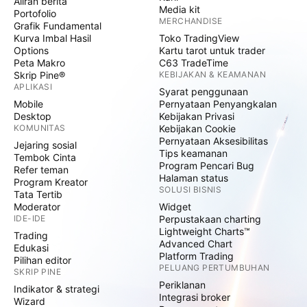
Aliran berita
Media kit
Portofolio
MERCHANDISE
Grafik Fundamental
Kurva Imbal Hasil
Toko TradingView
Options
Kartu tarot untuk trader
Peta Makro
C63 TradeTime
Skrip Pine®
KEBIJAKAN & KEAMANAN
APLIKASI
Syarat penggunaan
Mobile
Pernyataan Penyangkalan
Desktop
Kebijakan Privasi
KOMUNITAS
Kebijakan Cookie
Pernyataan Aksesibilitas
Jejaring sosial
Tips keamanan
Tembok Cinta
Program Pencari Bug
Refer teman
Halaman status
Program Kreator
SOLUSI BISNIS
Tata Tertib
Moderator
Widget
IDE-IDE
Perpustakaan charting
Lightweight Charts™
Trading
Advanced Chart
Edukasi
Platform Trading
Pilihan editor
PELUANG PERTUMBUHAN
SKRIP PINE
Periklanan
Indikator & strategi
Integrasi broker
Wizard