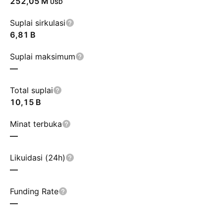
‪252,05 M‬
USD
Suplai sirkulasi
‪6,81 B‬
Suplai maksimum
—
Total suplai
‪10,15 B‬
Minat terbuka
—
Likuidasi (24h)
—
Funding Rate
—