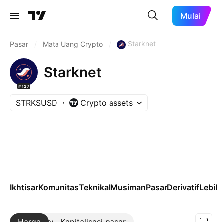
Mulai
Starknet
Pasar
/
Mata Uang Crypto
/
Starknet
#127
STRKSUSD
Crypto assets
Ikhtisar
Komunitas
Teknikal
Musiman
Pasar
Derivatif
Lebih 
Harga
Lebih lanjut
Kapitalisasi pasar