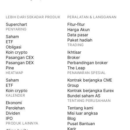
LEBIH DARI SEKADAR PRODUK
PERALATAN & LANGGANAN
Superchart
Fitur-fitur
PENYARING
Harga Akun
Data pasar
Saham
Paket hadiah
ETF
TRADING
Obligasi
Koin crypto
Ikhtisar
Pasangan CEX
Broker
Pasangan DEX
Perbandingan broker
Pine
The Leap
HEATMAP
PENAWARAN SPESIAL
Saham
Kontrak berjangka CME
ETF
Group
Koin crypto
Kontrak berjangka Eurex
KALENDER
Bundel saham AS
TENTANG PERUSAHAAN
Ekonomi
Perolehan
Tentang kami
Dividen
Misi luar angksa
IPO
Blog
PRODUK LAINNYA
Pusat Bantuan
Karir