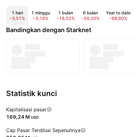
1 hari
1 minggu
1 bulan
6 bulan
Year to date
−3,51%
−3,18%
−18,52%
−50,20%
−68,60%
Bandingkan dengan Starknet
Statistik kunci
Kapitalisasi pasar
‪169,24 M‬
USD
Cap Pasar Terdilusi Sepenuhnya