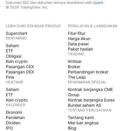
Dokumen SEC dan dokumen lainnya disediakan oleh
Quartr
.
© 2026 TradingView, Inc.
LEBIH DARI SEKADAR PRODUK
PERALATAN & LANGGANAN
Superchart
Fitur-fitur
PENYARING
Harga Akun
Data pasar
Saham
Paket hadiah
ETF
TRADING
Obligasi
Koin crypto
Ikhtisar
Pasangan CEX
Broker
Pasangan DEX
Perbandingan broker
Pine
The Leap
HEATMAP
PENAWARAN SPESIAL
Saham
Kontrak berjangka CME
ETF
Group
Koin crypto
Kontrak berjangka Eurex
KALENDER
Bundel saham AS
TENTANG PERUSAHAAN
Ekonomi
Perolehan
Tentang kami
Dividen
Misi luar angksa
IPO
Blog