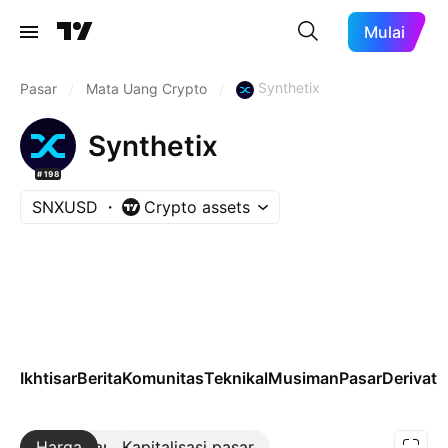
Mulai
Synthetix
Pasar
/
Mata Uang Crypto
/
Synthetix
#198
SNXUSD
Crypto assets
Ikhtisar
Berita
Komunitas
Teknikal
Musiman
Pasar
Derivatif
Harga
Lebih lanjut
Kapitalisasi pasar