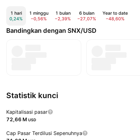
1 hari
1 minggu
1 bulan
6 bulan
Year to date
1
0,24%
−0,56%
−2,39%
−27,07%
−48,60%
−6
Bandingkan dengan SNX/USD
Statistik kunci
Kapitalisasi pasar
‪72,66 M‬
USD
Cap Pasar Terdilusi Sepenuhnya