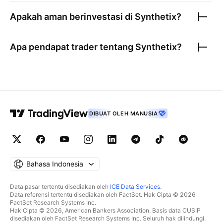
Apakah aman berinvestasi di
Synthetix
?
Apa pendapat trader tentang
Synthetix
?
DIBUAT OLEH MANUSIA
Bahasa Indonesia
Data pasar tertentu disediakan oleh
ICE Data Services
.
Data referensi tertentu disediakan oleh FactSet. Hak Cipta © 2026
FactSet Research Systems Inc.
Hak Cipta © 2026, American Bankers Association. Basis data CUSIP
disediakan oleh FactSet Research Systems Inc. Seluruh hak dilindungi.