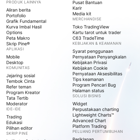
PRODUK LAINNYA
Pusat Bantuan
Karir
Aliran berita
Media kit
Portofolio
MERCHANDISE
Grafik Fundamental
Kurva Imbal Hasil
Toko TradingView
Options
Kartu tarot untuk trader
Peta Makro
C63 TradeTime
Skrip Pine®
KEBIJAKAN & KEAMANAN
APLIKASI
Syarat penggunaan
Mobile
Pernyataan Penyangkalan
Desktop
Kebijakan Privasi
KOMUNITAS
Kebijakan Cookie
Pernyataan Aksesibilitas
Jejaring sosial
Tips keamanan
Tembok Cinta
Program Pencari Bug
Refer teman
Halaman status
Program Kreator
SOLUSI BISNIS
Tata Tertib
Moderator
Widget
IDE-IDE
Perpustakaan charting
Lightweight Charts™
Trading
Advanced Chart
Edukasi
Platform Trading
Pilihan editor
PELUANG PERTUMBUHAN
SKRIP PINE
Periklanan