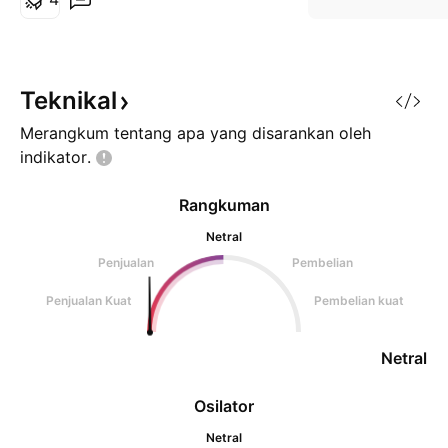
BAT Pattern Trade Setup: Order
Limit Sell/Short ( Entry - SL - TP
=> Lihat Chart) RR 1.28 Risk Max
5%
Teknikal
=======================
Merangkum tentang apa yang disarankan oleh
===== Disclaimer : Trad
indikator.
Rangkuman
Netral
Penjualan
Pembelian
Penjualan Kuat
Pembelian kuat
Netral
Osilator
Netral