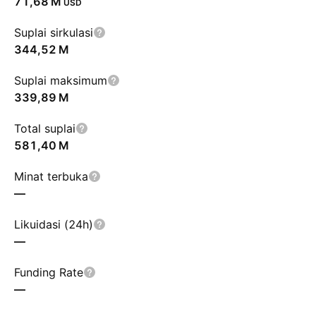
‪71,68 M‬
USD
Suplai sirkulasi
‪344,52 M‬
Suplai maksimum
‪339,89 M‬
Total suplai
‪581,40 M‬
Minat terbuka
—
Likuidasi (24h)
—
Funding Rate
—