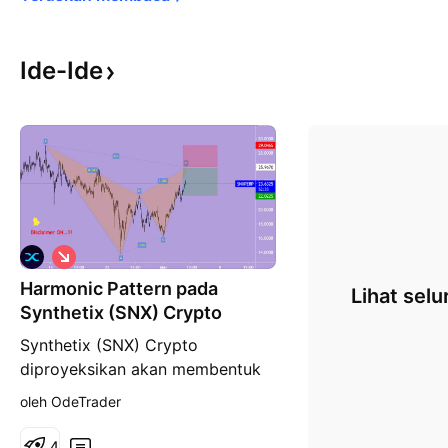
Ide-Ide
P
e
Harmonic Pattern pada
n
Lihat selu
j
Synthetix (SNX) Crypto
u
a
Synthetix (SNX) Crypto
l
diproyeksikan akan membentuk
a
n
harmonic pattern. Masing2 Poin
oleh OdeTrader
sudah confirm, dan kini terlihat
menuju poin D untuk membentuk
4