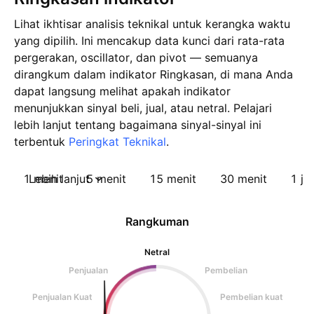
Lihat ikhtisar analisis teknikal untuk kerangka waktu
yang dipilih. Ini mencakup data kunci dari rata-rata
pergerakan, oscillator, dan pivot — semuanya
dirangkum dalam indikator Ringkasan, di mana Anda
dapat langsung melihat apakah indikator
menunjukkan sinyal beli, jual, atau netral. Pelajari
lebih lanjut tentang bagaimana sinyal-sinyal ini
terbentuk
Peringkat Teknikal
.
1 menit
Lebih lanjut
5 menit
15 menit
30 menit
1 ja
Rangkuman
Netral
Penjualan
Pembelian
Penjualan Kuat
Pembelian kuat