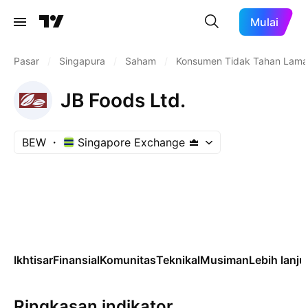
Mulai
Pasar
/
Singapura
/
Saham
/
Konsumen Tidak Tahan Lama
JB Foods Ltd.
BEW
Singapore Exchange
Ikhtisar
Finansial
Komunitas
Teknikal
Musiman
Lebih lanju
Ringkasan indikator