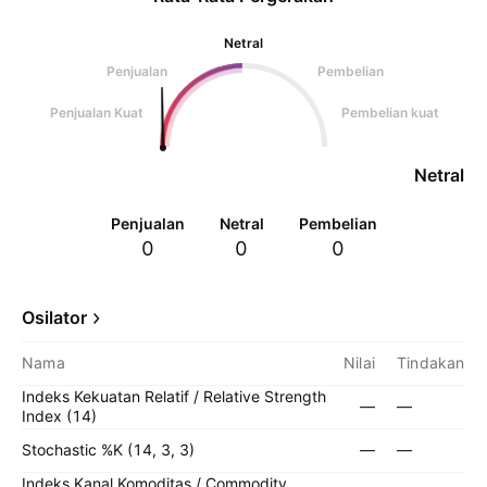
Netral
Penjualan
Pembelian
Penjualan Kuat
Pembelian kuat
Netral
Penjualan
Netral
Pembelian
0
0
0
Osilator
Nama
Nilai
Tindakan
Indeks Kekuatan Relatif / Relative Strength
—
—
Index (14)
Stochastic %K (14, 3, 3)
—
—
Indeks Kanal Komoditas / Commodity