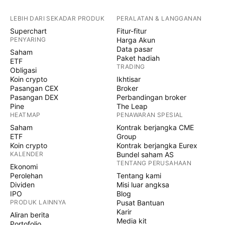
LEBIH DARI SEKADAR PRODUK
PERALATAN & LANGGANAN
Superchart
Fitur-fitur
PENYARING
Harga Akun
Data pasar
Saham
Paket hadiah
ETF
TRADING
Obligasi
Koin crypto
Ikhtisar
Pasangan CEX
Broker
Pasangan DEX
Perbandingan broker
Pine
The Leap
HEATMAP
PENAWARAN SPESIAL
Saham
Kontrak berjangka CME
ETF
Group
Koin crypto
Kontrak berjangka Eurex
KALENDER
Bundel saham AS
TENTANG PERUSAHAAN
Ekonomi
Perolehan
Tentang kami
Dividen
Misi luar angksa
IPO
Blog
PRODUK LAINNYA
Pusat Bantuan
Karir
Aliran berita
Media kit
Portofolio