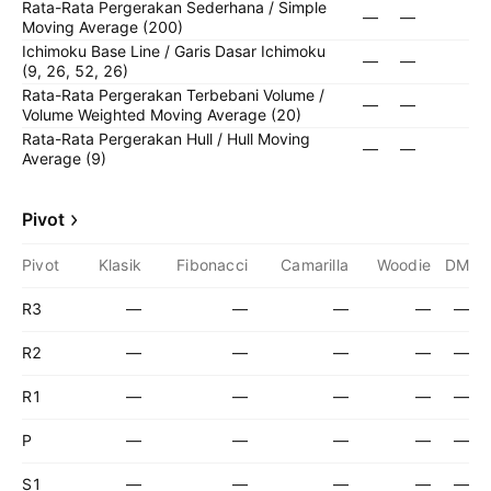
Rata-Rata Pergerakan Sederhana / Simple
—
—
Moving Average (200)
Ichimoku Base Line / Garis Dasar Ichimoku
—
—
(9, 26, 52, 26)
Rata-Rata Pergerakan Terbebani Volume /
—
—
Volume Weighted Moving Average (20)
Rata-Rata Pergerakan Hull / Hull Moving
—
—
Average (9)
Pivot
Pivot
Klasik
Fibonacci
Camarilla
Woodie
DM
R3
—
—
—
—
—
R2
—
—
—
—
—
R1
—
—
—
—
—
P
—
—
—
—
—
S1
—
—
—
—
—