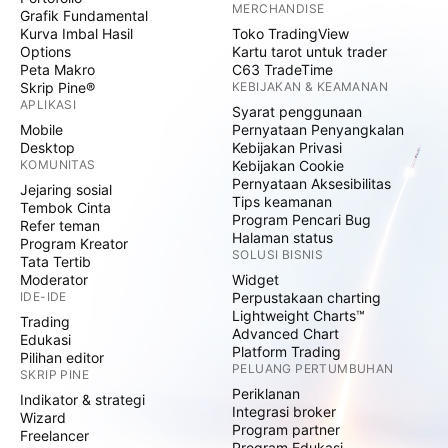
MERCHANDISE
Grafik Fundamental
Kurva Imbal Hasil
Toko TradingView
Options
Kartu tarot untuk trader
Peta Makro
C63 TradeTime
Skrip Pine®
KEBIJAKAN & KEAMANAN
APLIKASI
Syarat penggunaan
Mobile
Pernyataan Penyangkalan
Desktop
Kebijakan Privasi
KOMUNITAS
Kebijakan Cookie
Pernyataan Aksesibilitas
Jejaring sosial
Tips keamanan
Tembok Cinta
Program Pencari Bug
Refer teman
Halaman status
Program Kreator
SOLUSI BISNIS
Tata Tertib
Moderator
Widget
IDE-IDE
Perpustakaan charting
Lightweight Charts™
Trading
Advanced Chart
Edukasi
Platform Trading
Pilihan editor
PELUANG PERTUMBUHAN
SKRIP PINE
Periklanan
Indikator & strategi
Integrasi broker
Wizard
Program partner
Freelancer
Program Edukasi