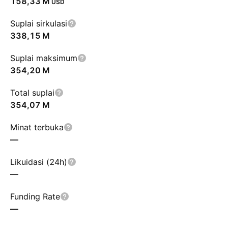
‪158,33 M‬
USD
Suplai sirkulasi
‪338,15 M‬
Suplai maksimum
‪354,20 M‬
Total suplai
‪354,07 M‬
Minat terbuka
—
Likuidasi (24h)
—
Funding Rate
—