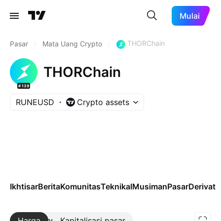
Mulai
THORChain
Pasar
/
Mata Uang Crypto
/
THORChain
#139
RUNEUSD
Crypto assets
Ikhtisar
Berita
Komunitas
Teknikal
Musiman
Pasar
Derivatif
Harga
Lebih lanjut
Kapitalisasi pasar