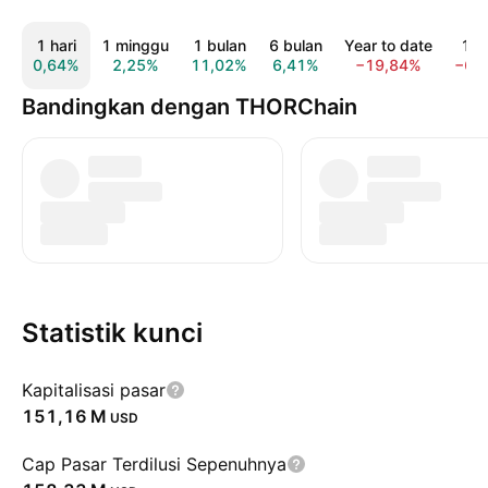
1 hari
1 minggu
1 bulan
6 bulan
Year to date
1 t
0,64%
2,25%
11,02%
6,41%
−19,84%
−65
Bandingkan dengan THORChain
Statistik kunci
Kapitalisasi pasar
‪151,16 M‬
USD
Cap Pasar Terdilusi Sepenuhnya