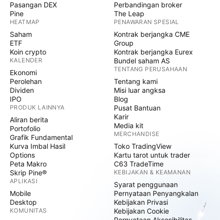
Pasangan DEX
Perbandingan broker
Pine
The Leap
HEATMAP
PENAWARAN SPESIAL
Saham
Kontrak berjangka CME
ETF
Group
Koin crypto
Kontrak berjangka Eurex
KALENDER
Bundel saham AS
TENTANG PERUSAHAAN
Ekonomi
Perolehan
Tentang kami
Dividen
Misi luar angksa
IPO
Blog
PRODUK LAINNYA
Pusat Bantuan
Karir
Aliran berita
Media kit
Portofolio
MERCHANDISE
Grafik Fundamental
Kurva Imbal Hasil
Toko TradingView
Options
Kartu tarot untuk trader
Peta Makro
C63 TradeTime
Skrip Pine®
KEBIJAKAN & KEAMANAN
APLIKASI
Syarat penggunaan
Mobile
Pernyataan Penyangkalan
Desktop
Kebijakan Privasi
KOMUNITAS
Kebijakan Cookie
Pernyataan Aksesibilitas