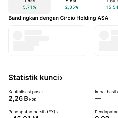
1 hari
5 hari
1 bul
5,71%
2,35%
15,5
Bandingkan dengan Circio Holding ASA
Statistik
kunci
Kapitalisasi pasar
Imbal hasil 
‪2,26 B‬
—
NOK
Pendapatan bersih (FY)
Pendapatan