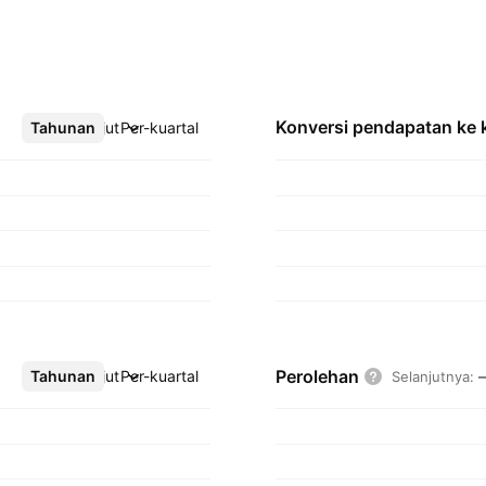
Konversi pendapatan ke
Tahunan
Lebih lanjut
Per-kuartal
Perolehan
Tahunan
Lebih lanjut
Per-kuartal
Selanjutnya
: