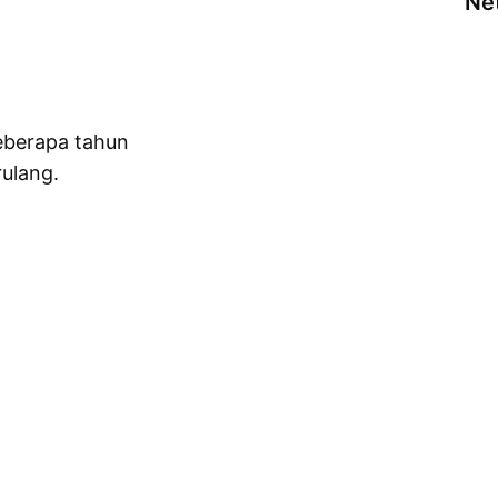
Net
eberapa tahun
ulang.