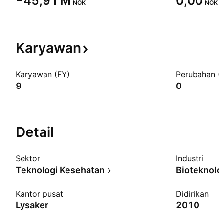
‪−45,91 M‬
0,00
NOK
NOK
Karyawan
Karyawan (FY)
Perubahan 
9
0
Detail
Sektor
Industri
Teknologi Kesehatan
Bioteknol
Kantor pusat
Didirikan
Lysaker
2010