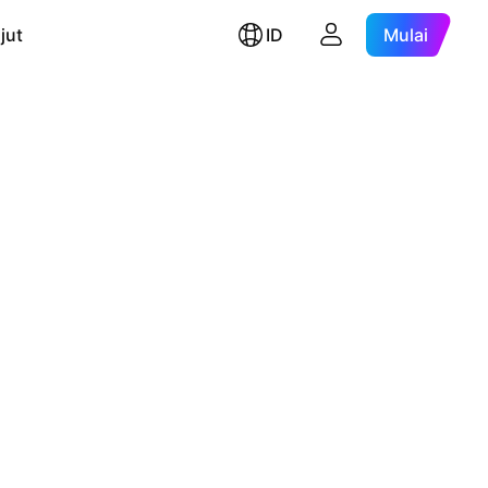
jut
ID
Mulai