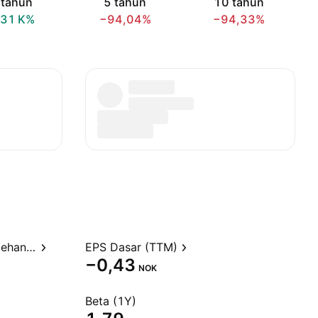
 tahun
5 tahun
10 tahun
‪1,31 K‬%
−94,04%
−94,33%
Rasio Harga terhadap Perolehan (TTM)
EPS Dasar (TTM)
−0,43
NOK
Beta (1Y)