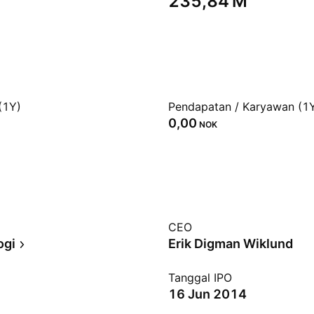
‪235,84 M‬
(1Y)
Pendapatan / Karyawan (1
0,00
NOK
CEO
ogi
Erik Digman Wiklund
Tanggal IPO
16 Jun 2014