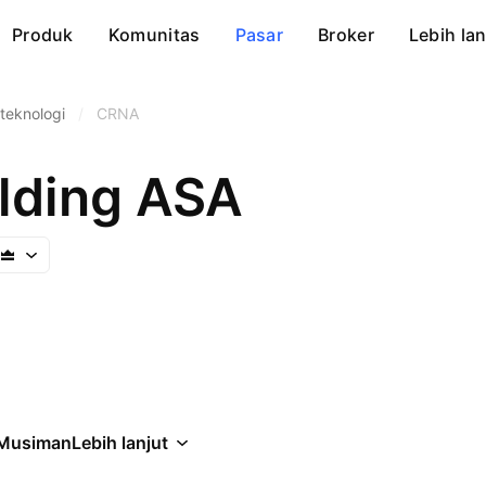
Produk
Komunitas
Pasar
Broker
Lebih lan
teknologi
/
CRNA
olding ASA
Musiman
Lebih lanjut