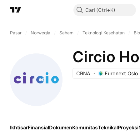
Cari
Pasar
/
Norwegia
/
Saham
/
Teknologi Kesehatan
/
Bio
Circio H
CRNA
Euronext Oslo
Ikhtisar
Finansial
Dokumen
Komunitas
Teknikal
Proyeksi