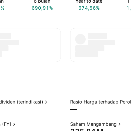
an
6 bulan
Year to date
1
4%
690,91%
674,56%
dividen (terindikasi)
—
 (FY)
Saham Mengambang