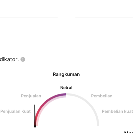
dikator.
Rangkuman
Netral
Penjualan
Pembelian
Penjualan Kuat
Pembelian kuat