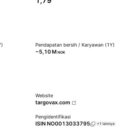
1,79
Y)
Pendapatan bersih / Karyawan (1Y)
‪−5,10 M‬
NOK
Website
targovax.com
Pengidentifikasi
ISIN
NO0013033795
+1 lainnya