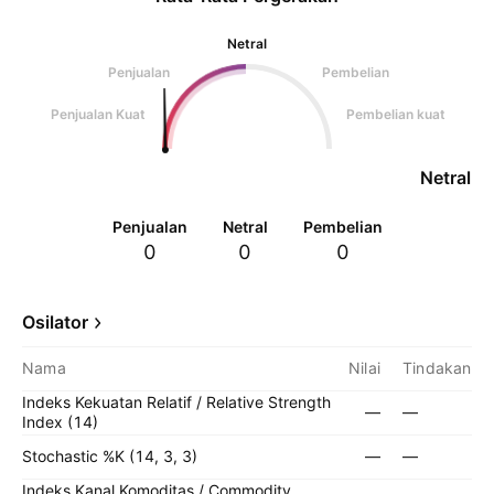
Netral
Penjualan
Pembelian
Penjualan Kuat
Pembelian kuat
Netral
Penjualan
Netral
Pembelian
0
0
0
Osilator
Nama
Nilai
Tindakan
Indeks Kekuatan Relatif / Relative Strength
—
—
Index (14)
Stochastic %K (14, 3, 3)
—
—
Indeks Kanal Komoditas / Commodity