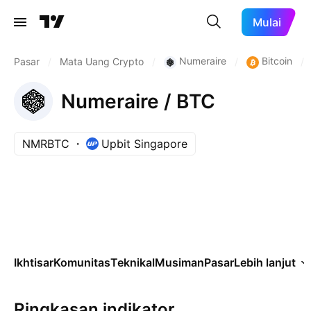
Mulai
Numeraire
Bitcoin
Pasar
/
Mata Uang Crypto
/
/
/
Numeraire / BTC
NMRBTC
Upbit Singapore
Ikhtisar
Komunitas
Teknikal
Musiman
Pasar
Lebih lanjut
Ringkasan indikator