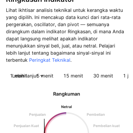
Lihat ikhtisar analisis teknikal untuk kerangka waktu
yang dipilih. Ini mencakup data kunci dari rata-rata
pergerakan, oscillator, dan pivot — semuanya
dirangkum dalam indikator Ringkasan, di mana Anda
dapat langsung melihat apakah indikator
menunjukkan sinyal beli, jual, atau netral. Pelajari
lebih lanjut tentang bagaimana sinyal-sinyal ini
terbentuk
Peringkat Teknikal
.
1 menit
Lebih lanjut
5 menit
15 menit
30 menit
1 ja
Rangkuman
Netral
Penjualan
Pembelian
Penjualan Kuat
Pembelian kuat