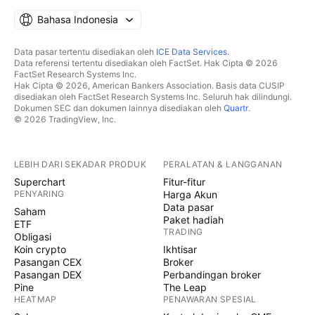
Bahasa Indonesia
Data pasar tertentu disediakan oleh
ICE Data Services
.
Data referensi tertentu disediakan oleh FactSet. Hak Cipta © 2026
FactSet Research Systems Inc.
Hak Cipta © 2026, American Bankers Association. Basis data CUSIP
disediakan oleh FactSet Research Systems Inc. Seluruh hak dilindungi.
Dokumen SEC dan dokumen lainnya disediakan oleh
Quartr
.
© 2026 TradingView, Inc.
LEBIH DARI SEKADAR PRODUK
PERALATAN & LANGGANAN
Superchart
Fitur-fitur
PENYARING
Harga Akun
Data pasar
Saham
Paket hadiah
ETF
TRADING
Obligasi
Koin crypto
Ikhtisar
Pasangan CEX
Broker
Pasangan DEX
Perbandingan broker
Pine
The Leap
HEATMAP
PENAWARAN SPESIAL