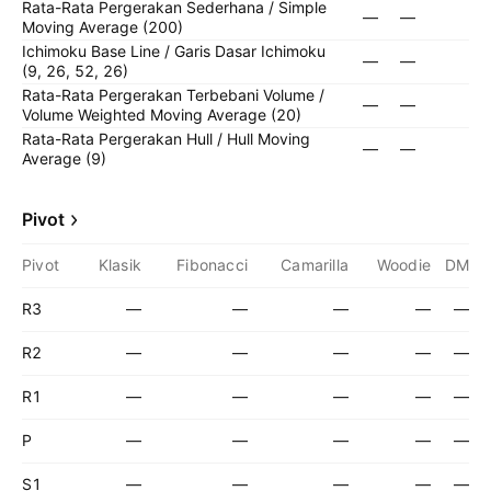
Rata-Rata Pergerakan Sederhana / Simple
—
—
Moving Average (200)
Ichimoku Base Line / Garis Dasar Ichimoku
—
—
(9, 26, 52, 26)
Rata-Rata Pergerakan Terbebani Volume /
—
—
Volume Weighted Moving Average (20)
Rata-Rata Pergerakan Hull / Hull Moving
—
—
Average (9)
Pivot
Pivot
Klasik
Fibonacci
Camarilla
Woodie
DM
R3
—
—
—
—
—
R2
—
—
—
—
—
R1
—
—
—
—
—
P
—
—
—
—
—
S1
—
—
—
—
—