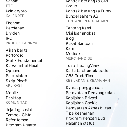
Saham
Kontrak berjangka CME
ETF
Group
Koin crypto
Kontrak berjangka Eurex
KALENDER
Bundel saham AS
TENTANG PERUSAHAAN
Ekonomi
Perolehan
Tentang kami
Dividen
Misi luar angksa
IPO
Blog
PRODUK LAINNYA
Pusat Bantuan
Karir
Aliran berita
Media kit
Portofolio
MERCHANDISE
Grafik Fundamental
Kurva Imbal Hasil
Toko TradingView
Options
Kartu tarot untuk trader
Peta Makro
C63 TradeTime
Skrip Pine®
KEBIJAKAN & KEAMANAN
APLIKASI
Syarat penggunaan
Mobile
Pernyataan Penyangkalan
Desktop
Kebijakan Privasi
KOMUNITAS
Kebijakan Cookie
Pernyataan Aksesibilitas
Jejaring sosial
Tips keamanan
Tembok Cinta
Program Pencari Bug
Refer teman
Halaman status
Program Kreator