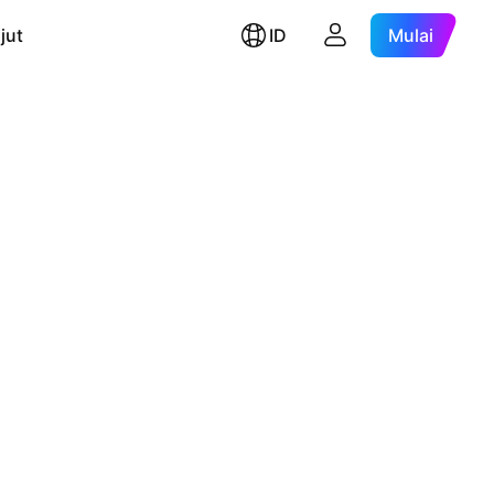
jut
ID
Mulai