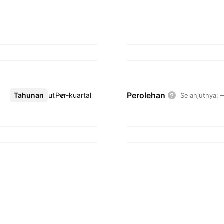
Perolehan
Tahunan
Lebih lanjut
Per-kuartal
Selanjutnya
: