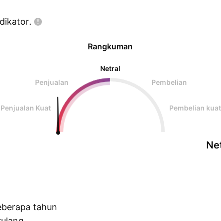
dikator.
Rangkuman
Netral
Penjualan
Pembelian
Penjualan Kuat
Pembelian kuat
Net
eberapa tahun
ulang.