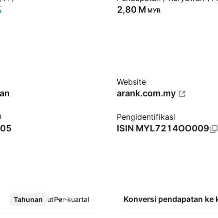
%
‪2,80 M‬
MYR
Website
Tan
arank.com.my
O
Pengidentifikasi
005
ISIN
MYL7214OO009
Konversi pendapatan ke
Tahunan
Lebih lanjut
Per-kuartal