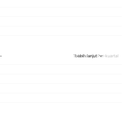
Tahunan
Lebih lanjut
Per-kuartal
—