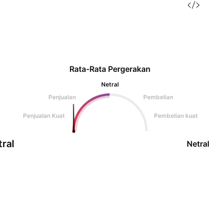
Rata-Rata Pergerakan
Netral
Penjualan
Pembelian
Penjualan Kuat
Pembelian kuat
ral
Netral