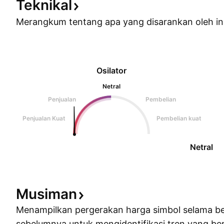
Teknikal
Merangkum tentang apa yang disarankan oleh
in
Osilator
Netral
Penjualan
Pembelian
Penjualan Kuat
Pembelian kuat
Netral
Musiman
Menampilkan pergerakan harga simbol selama b
sebelumnya untuk mengidentifikasi tren yang ber