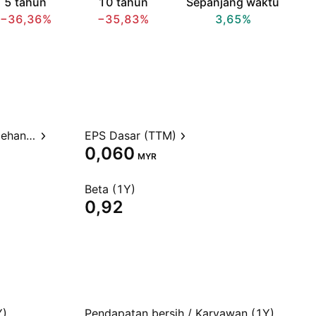
5 tahun
10 tahun
Sepanjang waktu
−36,36%
−35,83%
3,65%
Rasio Harga terhadap Perolehan (TTM)
EPS Dasar (TTM)
0,060
MYR
Beta (1Y)
0,92
Y)
Pendapatan bersih / Karyawan (1Y)