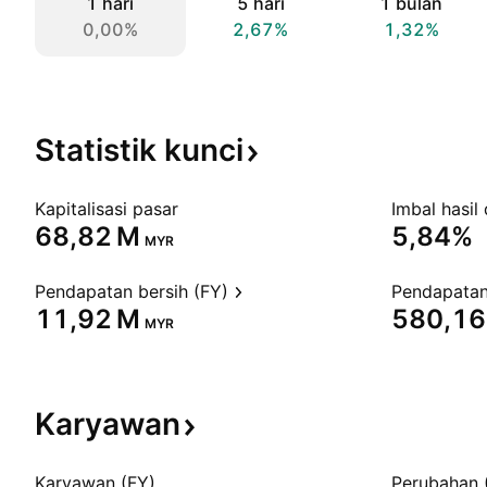
1 hari
5 hari
1 bulan
0,00%
2,67%
1,32%
Statistik
kunci
Kapitalisasi pasar
Imbal hasil 
‪68,82 M‬
5,84%
MYR
Pendapatan bersih (FY)
Pendapatan
‪11,92 M‬
‪580,16
MYR
Karyawan
Karyawan (FY)
Perubahan 