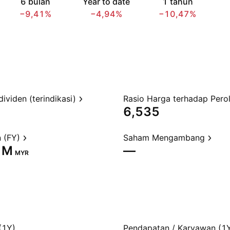
6 bulan
Year to date
1 tahun
−9,41%
−4,94%
−10,47%
dividen (terindikasi)
6,535
 (FY)
Saham Mengambang
 M‬
—
MYR
(1Y)
Pendapatan / Karyawan (1