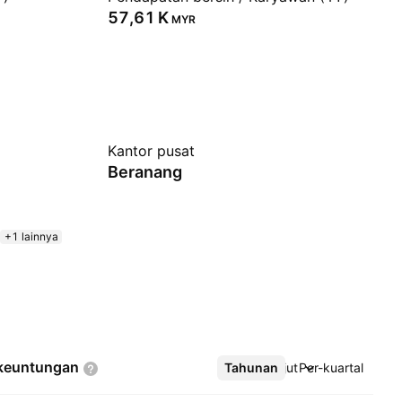
‪57,61 K‬
MYR
Kantor pusat
Beranang
+1 lainnya
keuntungan
Tahunan
Lebih lanjut
Per-kuartal