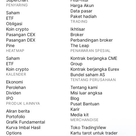
PENYARING
Harga Akun
Data pasar
Saham
Paket hadiah
ETF
TRADING
Obligasi
Koin crypto
Ikhtisar
Pasangan CEX
Broker
Pasangan DEX
Perbandingan broker
Pine
The Leap
HEATMAP
PENAWARAN SPESIAL
Saham
Kontrak berjangka CME
ETF
Group
Koin crypto
Kontrak berjangka Eurex
KALENDER
Bundel saham AS
TENTANG PERUSAHAAN
Ekonomi
Perolehan
Tentang kami
Dividen
Misi luar angksa
IPO
Blog
PRODUK LAINNYA
Pusat Bantuan
Karir
Aliran berita
Media kit
Portofolio
MERCHANDISE
Grafik Fundamental
Kurva Imbal Hasil
Toko TradingView
Options
Kartu tarot untuk trader