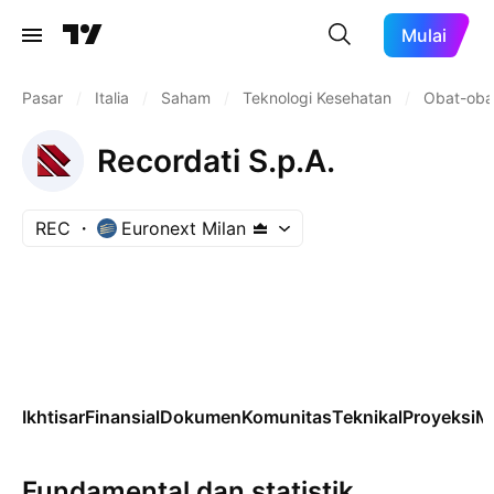
Mulai
Pasar
/
Italia
/
Saham
/
Teknologi Kesehatan
/
Obat-oba
Recordati S.p.A.
REC
Euronext Milan
Ikhtisar
Finansial
Dokumen
Komunitas
Teknikal
Proyeksi
M
Fundamental dan statistik