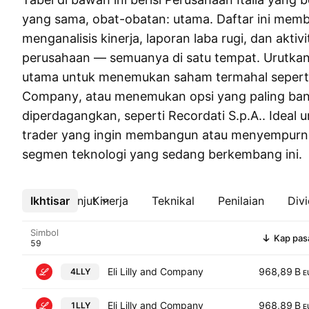
yang sama, obat-obatan: utama. Daftar ini mem
menganalisis kinerja, laporan laba rugi, dan aktiv
perusahaan — semuanya di satu tempat. Urutkan
utama untuk menemukan saham termahal seperti E
Company, atau menemukan opsi yang paling ba
diperdagangkan, seperti Recordati S.p.A.. Ideal 
trader yang ingin membangun atau menyempurna
segmen teknologi yang sedang berkembang ini.
Ikhtisar
Lebih lanjut
Kinerja
Teknikal
Penilaian
Div
Simbol
Kap pas
Eli Lilly and Company
968,89 B
4LLY
E
Eli Lilly and Company
968,89 B
1LLY
E