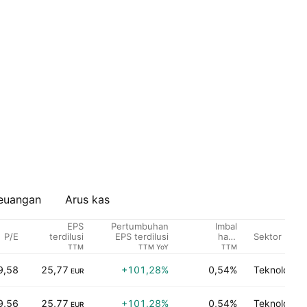
euangan
Arus kas
EPS
Pertumbuhan
Imbal
P/E
Sektor
terdilusi
EPS terdilusi
hasil
dividen %
TTM
TTM YoY
TTM
9,58
25,77
+101,28%
0,54%
Teknologi 
EUR
9,56
25,77
+101,28%
0,54%
Teknologi 
EUR