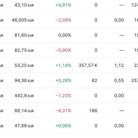
43,10
+3,91%
0
—
12
UR
EUR
46,005
−2,09%
0
0,00
1
UR
EUR
81,60
0,00%
0
—
1
UR
EUR
82,75
−0,90%
0
—
1
UR
EUR
53,25
+1,14%
357,57 K
1,12
2
UR
EUR
94,36
+0,28%
62
0,55
25
UR
EUR
442,9
−1,23%
0
0,00
UR
EUR
66,14
−4,31%
186
—
UR
EUR
47,68
+0,06%
0
0,00
UR
EUR