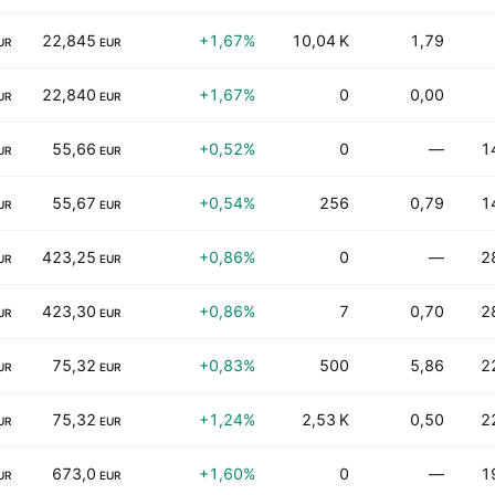
22,845
+1,67%
10,04 K
1,79
UR
EUR
22,840
+1,67%
0
0,00
UR
EUR
55,66
+0,52%
0
—
1
UR
EUR
55,67
+0,54%
256
0,79
1
UR
EUR
423,25
+0,86%
0
—
2
UR
EUR
423,30
+0,86%
7
0,70
2
UR
EUR
75,32
+0,83%
500
5,86
2
UR
EUR
75,32
+1,24%
2,53 K
0,50
2
UR
EUR
673,0
+1,60%
0
—
1
UR
EUR