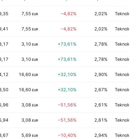
9,35
7,55
−4,82%
2,02%
Teknologi 
EUR
9,41
7,55
−4,82%
2,02%
Teknologi 
EUR
8,17
3,10
+73,61%
2,78%
Teknologi 
EUR
8,17
3,10
+73,61%
2,78%
Teknologi 
EUR
4,12
16,60
+32,10%
2,90%
Teknologi 
EUR
3,50
16,60
+32,10%
2,67%
Teknologi 
EUR
5,96
3,08
−51,56%
2,61%
Teknologi 
EUR
5,94
3,08
−51,56%
2,61%
Teknologi 
EUR
3,67
5,69
−10,40%
2,94%
Teknologi 
EUR