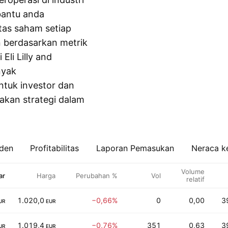
bantu anda
itas saham setiap
 berdasarkan metrik
li Lilly and
nyak
untuk investor dan
kan strategi dalam
iden
Profitabilitas
Laporan Pemasukan
Neraca k
Volume
ar
Harga
Perubahan %
Vol
relatif
1.020,0
−0,66%
0
0,00
3
UR
EUR
1.019,4
−0,76%
351
0,63
3
UR
EUR