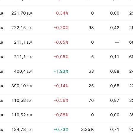
221,70
−0,34%
0
0,00
2
UR
EUR
222,15
−0,20%
98
0,42
2
UR
EUR
211,1
−0,05%
0
—
6
UR
EUR
211,1
−0,05%
5
0,11
6
UR
EUR
400,4
+1,93%
63
0,88
2
UR
EUR
390,10
−0,14%
25
0,68
2
UR
EUR
110,58
−0,56%
76
0,87
3
UR
EUR
110,52
−0,88%
0
0,00
3
UR
EUR
134,78
+0,73%
3,35 K
0,71
2
UR
EUR