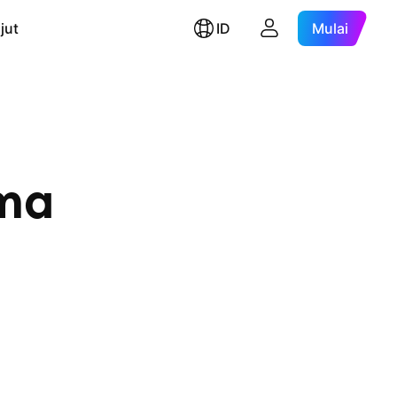
jut
ID
Mulai
ma