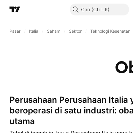
Cari
Pasar
/
Italia
/
Saham
/
Sektor
/
Teknologi Kesehatan
O
Perusahaan Perusahaan Italia yang
beroperasi di satu industri: ob
utama
Tabel di bawah ini berisi Perusahaan Italia yang b