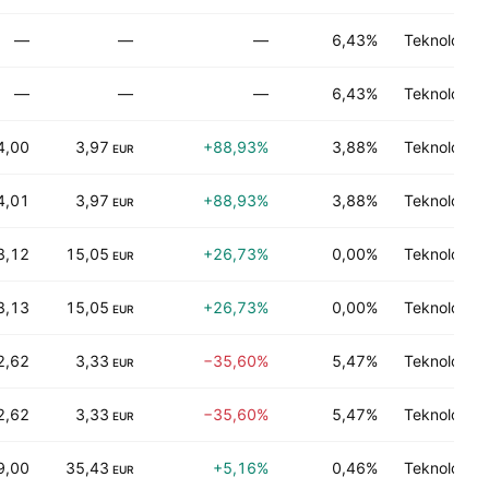
—
—
—
6,43%
Teknologi 
—
—
—
6,43%
Teknologi 
4,00
3,97
+88,93%
3,88%
Teknologi 
EUR
4,01
3,97
+88,93%
3,88%
Teknologi 
EUR
8,12
15,05
+26,73%
0,00%
Teknologi 
EUR
8,13
15,05
+26,73%
0,00%
Teknologi 
EUR
2,62
3,33
−35,60%
5,47%
Teknologi 
EUR
2,62
3,33
−35,60%
5,47%
Teknologi 
EUR
9,00
35,43
+5,16%
0,46%
Teknologi 
EUR