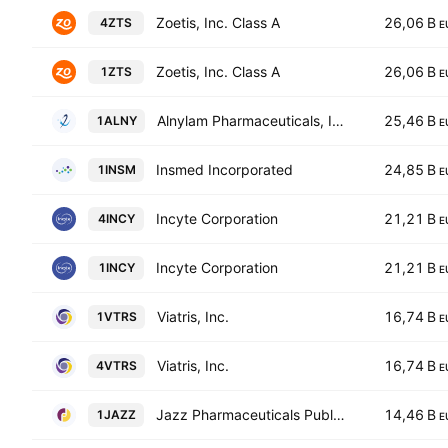
Zoetis, Inc. Class A
26,06 B
4ZTS
E
Zoetis, Inc. Class A
26,06 B
1ZTS
E
Alnylam Pharmaceuticals, Inc
25,46 B
1ALNY
E
Insmed Incorporated
24,85 B
1INSM
E
Incyte Corporation
21,21 B
4INCY
E
Incyte Corporation
21,21 B
1INCY
E
Viatris, Inc.
16,74 B
1VTRS
E
Viatris, Inc.
16,74 B
4VTRS
E
Jazz Pharmaceuticals Public Limited Company
14,46 B
1JAZZ
E