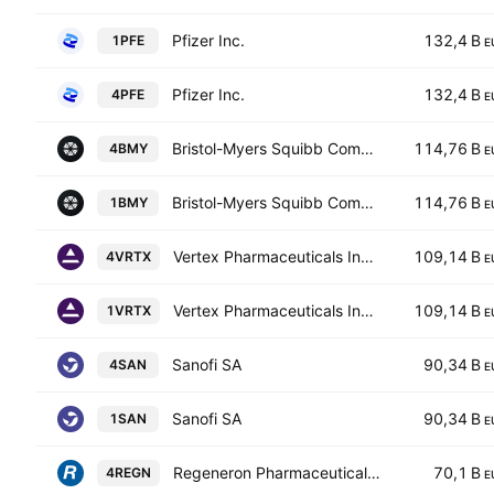
Pfizer Inc.
132,4 B
1PFE
E
Pfizer Inc.
132,4 B
4PFE
E
Bristol-Myers Squibb Company
114,76 B
4BMY
E
Bristol-Myers Squibb Company
114,76 B
1BMY
E
Vertex Pharmaceuticals Incorporated
109,14 B
4VRTX
E
Vertex Pharmaceuticals Incorporated
109,14 B
1VRTX
E
Sanofi SA
90,34 B
4SAN
E
Sanofi SA
90,34 B
1SAN
E
Regeneron Pharmaceuticals, Inc.
70,1 B
4REGN
E