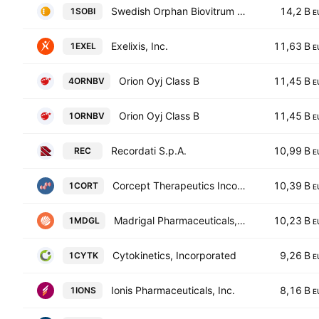
Swedish Orphan Biovitrum AB
14,2 B
1SOBI
E
Exelixis, Inc.
11,63 B
1EXEL
E
Orion Oyj Class B
11,45 B
4ORNBV
E
Orion Oyj Class B
11,45 B
1ORNBV
E
Recordati S.p.A.
10,99 B
REC
E
Corcept Therapeutics Incorporated.
10,39 B
1CORT
E
Madrigal Pharmaceuticals, Inc.
10,23 B
1MDGL
E
Cytokinetics, Incorporated
9,26 B
1CYTK
E
Ionis Pharmaceuticals, Inc.
8,16 B
1IONS
E