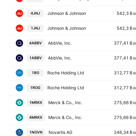
Johnson & Johnson
542,3 B
4JNJ
E
Johnson & Johnson
542,3 B
1JNJ
E
AbbVie, Inc.
377,41 B
4ABBV
E
AbbVie, Inc.
377,41 B
1ABBV
E
Roche Holding Ltd
312,77 B
1RO
E
Roche Holding Ltd
312,77 B
1ROG
E
Merck & Co., Inc.
275,66 B
1MRKX
E
Merck & Co., Inc.
275,66 B
4MRKX
E
Novartis AG
246,34 B
1NOVN
E