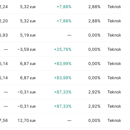
2,24
5,32
+7,88%
2,88%
Teknologi 
EUR
2,20
5,32
+7,88%
2,88%
Teknologi 
EUR
5,93
5,19
—
0,00%
Teknologi 
EUR
—
−3,59
+25,76%
0,00%
Teknologi 
EUR
5,14
6,87
+83,99%
0,00%
Teknologi 
EUR
5,14
6,87
+83,99%
0,00%
Teknologi 
EUR
—
−0,31
+87,33%
2,92%
Teknologi 
EUR
—
−0,31
+87,33%
2,92%
Teknologi 
EUR
7,56
12,70
—
0,00%
Teknologi 
EUR