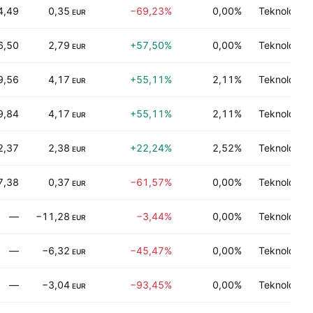
4,49
0,35
−69,23%
0,00%
Teknologi 
EUR
6,50
2,79
+57,50%
0,00%
Teknologi 
EUR
9,56
4,17
+55,11%
2,11%
Teknologi 
EUR
9,84
4,17
+55,11%
2,11%
Teknologi 
EUR
2,37
2,38
+22,24%
2,52%
Teknologi 
EUR
7,38
0,37
−61,57%
0,00%
Teknologi 
EUR
—
−11,28
−3,44%
0,00%
Teknologi 
EUR
—
−6,32
−45,47%
0,00%
Teknologi 
EUR
—
−3,04
−93,45%
0,00%
Teknologi 
EUR