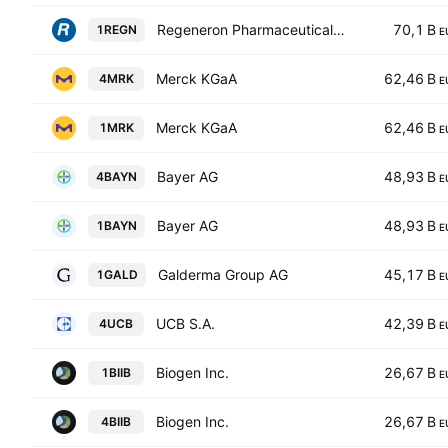
Regeneron Pharmaceuticals, Inc.
70,1 B
1REGN
E
Merck KGaA
62,46 B
4MRK
E
Merck KGaA
62,46 B
1MRK
E
Bayer AG
48,93 B
4BAYN
E
Bayer AG
48,93 B
1BAYN
E
Galderma Group AG
45,17 B
1GALD
E
UCB S.A.
42,39 B
4UCB
E
Biogen Inc.
26,67 B
1BIIB
E
Biogen Inc.
26,67 B
4BIIB
E