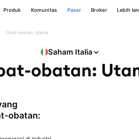
Produk
Komunitas
Pasar
Broker
Lebih lan
/
Obat-obatan: Utama
Saham
Italia
bat-obatan: Uta
at-obatan:
eroperasi di industri