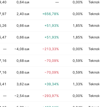
9,40
0,64
—
0,00%
Teknologi 
EUR
7,97
2,40
+656,78%
0,00%
Teknologi 
EUR
5,26
0,66
+51,93%
1,85%
Teknologi 
EUR
5,47
0,66
+51,93%
1,85%
Teknologi 
EUR
—
−4,08
−213,33%
0,00%
Teknologi 
EUR
7,16
0,68
−70,09%
0,59%
Teknologi 
EUR
7,16
0,68
−70,09%
0,59%
Teknologi 
EUR
6,41
3,62
+39,34%
1,33%
Teknologi 
EUR
—
−2,54
−293,97%
0,00%
Teknologi 
EUR