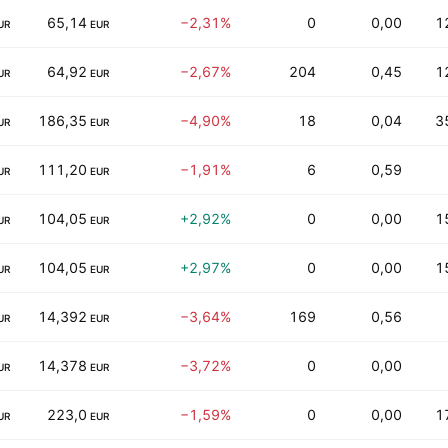
65,14
−2,31%
0
0,00
1
UR
EUR
64,92
−2,67%
204
0,45
1
UR
EUR
186,35
−4,90%
18
0,04
3
UR
EUR
111,20
−1,91%
6
0,59
UR
EUR
104,05
+2,92%
0
0,00
1
UR
EUR
104,05
+2,97%
0
0,00
1
UR
EUR
14,392
−3,64%
169
0,56
UR
EUR
14,378
−3,72%
0
0,00
UR
EUR
223,0
−1,59%
0
0,00
1
UR
EUR