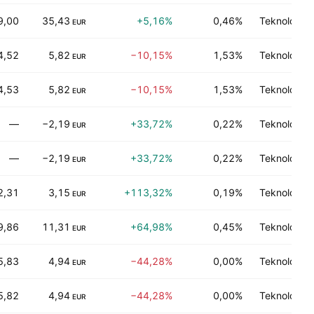
9,00
35,43
+5,16%
0,46%
Teknologi 
EUR
4,52
5,82
−10,15%
1,53%
Teknologi 
EUR
4,53
5,82
−10,15%
1,53%
Teknologi 
EUR
—
−2,19
+33,72%
0,22%
Teknologi 
EUR
—
−2,19
+33,72%
0,22%
Teknologi 
EUR
2,31
3,15
+113,32%
0,19%
Teknologi 
EUR
9,86
11,31
+64,98%
0,45%
Teknologi 
EUR
5,83
4,94
−44,28%
0,00%
Teknologi 
EUR
5,82
4,94
−44,28%
0,00%
Teknologi 
EUR