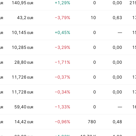
140,95
+1,29%
0
0,00
21
UR
EUR
43,2
−3,79%
10
0,63
1
UR
EUR
10,145
+0,45%
0
—
1
UR
EUR
10,285
−3,29%
0
0,00
1
UR
EUR
28,80
−1,71%
0
0,00
UR
EUR
11,726
−0,37%
0
0,00
1
UR
EUR
11,728
−0,34%
0
0,00
1
UR
EUR
59,40
−1,33%
0
—
1
UR
EUR
14,42
−0,96%
780
0,48
UR
EUR