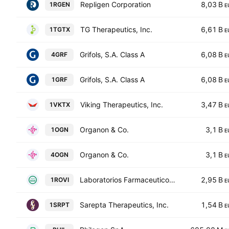
Repligen Corporation
8,03 B
1RGEN
E
TG Therapeutics, Inc.
6,61 B
1TGTX
E
Grifols, S.A. Class A
6,08 B
4GRF
E
Grifols, S.A. Class A
6,08 B
1GRF
E
Viking Therapeutics, Inc.
3,47 B
1VKTX
E
Organon & Co.
3,1 B
1OGN
E
Organon & Co.
3,1 B
4OGN
E
Laboratorios Farmaceuticos Rovi, S.A.
2,95 B
1ROVI
E
Sarepta Therapeutics, Inc.
1,54 B
1SRPT
E