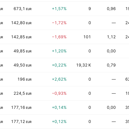
673,1
+1,57%
9
0,96
1
UR
EUR
142,80
−1,72%
0
—
2
UR
EUR
142,85
−1,69%
101
1,12
2
UR
EUR
49,85
+1,20%
0
0,00
UR
EUR
49,50
+0,22%
19,32 K
0,79
UR
EUR
196
+2,62%
0
—
6
UR
EUR
224,5
−0,93%
0
—
1
UR
EUR
177,16
+0,14%
0
0,00
3
UR
EUR
177,12
+0,12%
0
—
3
UR
EUR