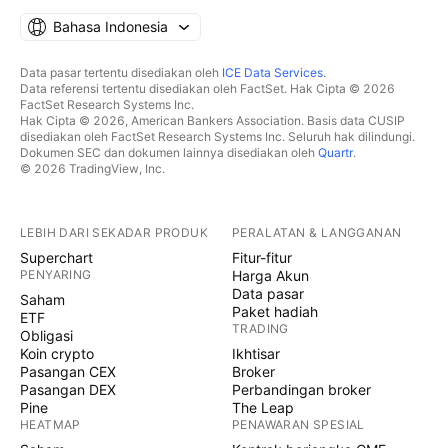
Bahasa Indonesia
Data pasar tertentu disediakan oleh
ICE Data Services
.
Data referensi tertentu disediakan oleh FactSet. Hak Cipta © 2026
FactSet Research Systems Inc.
Hak Cipta © 2026, American Bankers Association. Basis data CUSIP
disediakan oleh FactSet Research Systems Inc. Seluruh hak dilindungi.
Dokumen SEC dan dokumen lainnya disediakan oleh
Quartr
.
© 2026 TradingView, Inc.
LEBIH DARI SEKADAR PRODUK
PERALATAN & LANGGANAN
Superchart
Fitur-fitur
PENYARING
Harga Akun
Data pasar
Saham
Paket hadiah
ETF
TRADING
Obligasi
Koin crypto
Ikhtisar
Pasangan CEX
Broker
Pasangan DEX
Perbandingan broker
Pine
The Leap
HEATMAP
PENAWARAN SPESIAL