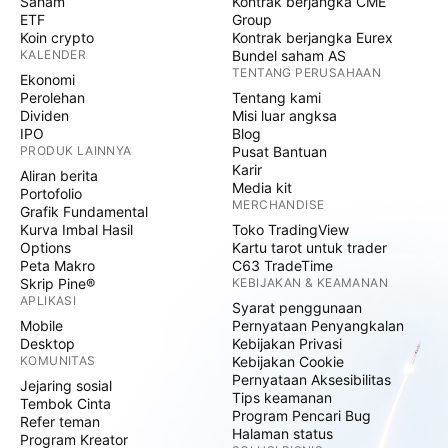
Saham
Kontrak berjangka CME
ETF
Group
Koin crypto
Kontrak berjangka Eurex
KALENDER
Bundel saham AS
TENTANG PERUSAHAAN
Ekonomi
Perolehan
Tentang kami
Dividen
Misi luar angksa
IPO
Blog
PRODUK LAINNYA
Pusat Bantuan
Karir
Aliran berita
Media kit
Portofolio
MERCHANDISE
Grafik Fundamental
Kurva Imbal Hasil
Toko TradingView
Options
Kartu tarot untuk trader
Peta Makro
C63 TradeTime
Skrip Pine®
KEBIJAKAN & KEAMANAN
APLIKASI
Syarat penggunaan
Mobile
Pernyataan Penyangkalan
Desktop
Kebijakan Privasi
KOMUNITAS
Kebijakan Cookie
Pernyataan Aksesibilitas
Jejaring sosial
Tips keamanan
Tembok Cinta
Program Pencari Bug
Refer teman
Halaman status
Program Kreator