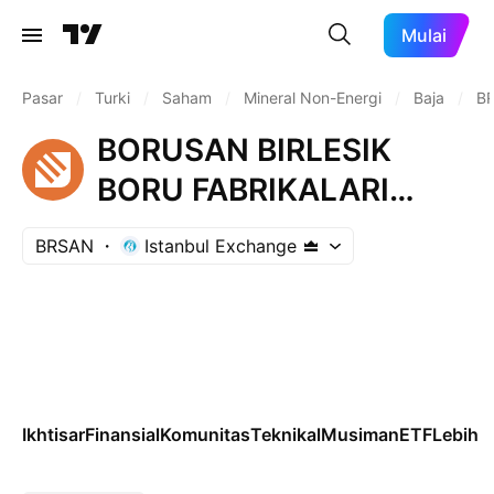
Mulai
Pasar
/
Turki
/
Saham
/
Mineral Non-Energi
/
Baja
/
B
BORUSAN BIRLESIK
BORU FABRIKALARI
SANAYI VE TICARET
BRSAN
Istanbul Exchange
ANONIM SIRKETI
Ikhtisar
Finansial
Komunitas
Teknikal
Musiman
ETF
Lebih l