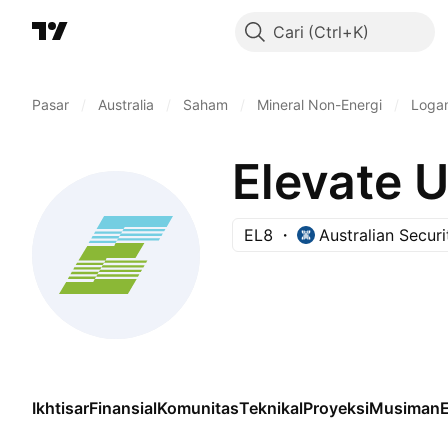
Cari
Pasar
/
Australia
/
Saham
/
Mineral Non-Energi
/
Logam
Elevate 
EL8
Australian Secur
Ikhtisar
Finansial
Komunitas
Teknikal
Proyeksi
Musiman