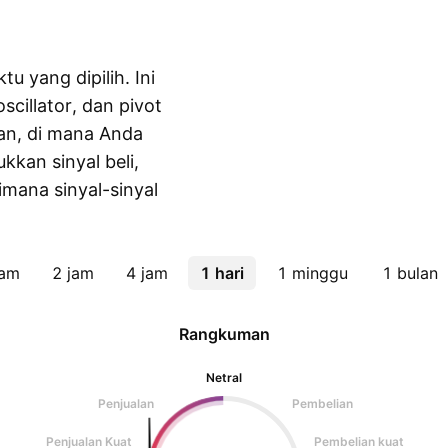
tu yang dipilih. Ini
scillator, dan pivot
an, di mana Anda
kkan sinyal beli,
aimana sinyal-sinyal
jam
2 jam
4 jam
1 hari
1 minggu
1 bulan
Rangkuman
Netral
Penjualan
Pembelian
Penjualan Kuat
Pembelian kuat