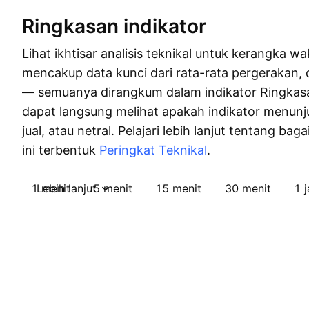
Ringkasan indikator
Lihat ikhtisar analisis teknikal untuk kerangka wak
mencakup data kunci dari rata-rata pergerakan, o
— semuanya dirangkum dalam indikator Ringkas
dapat langsung melihat apakah indikator menunju
jual, atau netral. Pelajari lebih lanjut tentang bag
ini terbentuk
Peringkat Teknikal
.
1 menit
Lebih lanjut
5 menit
15 menit
30 menit
1 