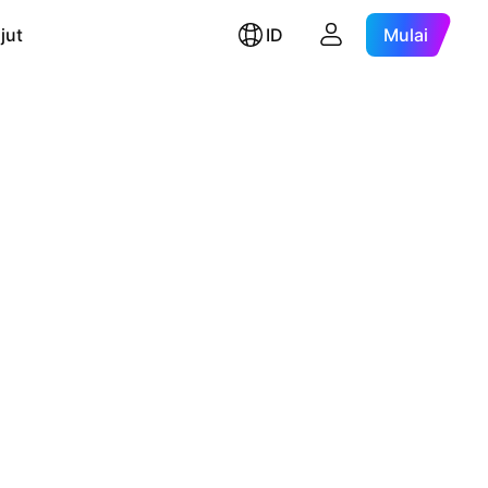
jut
ID
Mulai