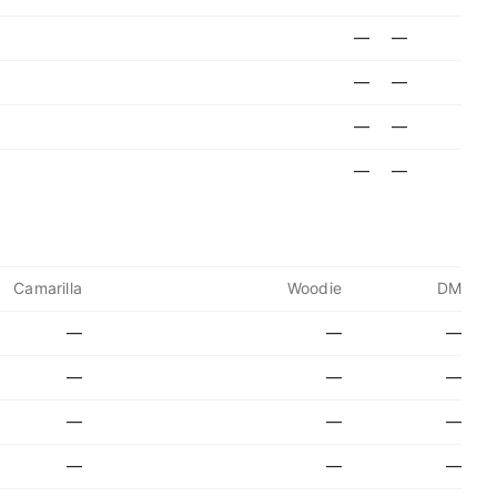
—
—
—
—
—
—
—
—
Camarilla
Woodie
DM
—
—
—
—
—
—
—
—
—
—
—
—