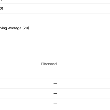
0)
ving Average (20)
Fibonacci
—
—
—
—