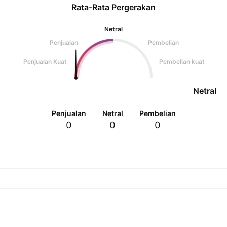
Rata-Rata Pergerakan
Netral
Penjualan
Pembelian
Penjualan Kuat
Pembelian kuat
Netral
Penjualan
Netral
Pembelian
0
0
0