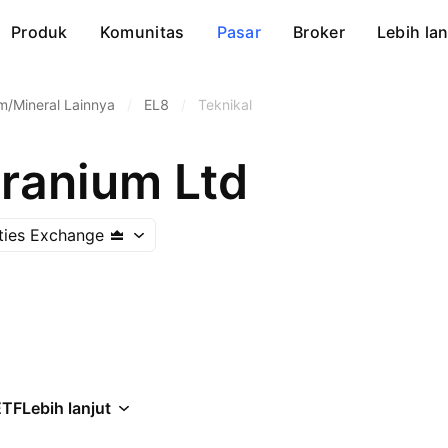
Produk
Komunitas
Pasar
Broker
Lebih lan
/Mineral Lainnya
/
EL8
/
Teknikal
Uranium Ltd
ities Exchange
ETF
Lebih lanjut