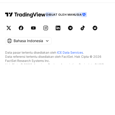
DIBUAT OLEH MANUSIA
Bahasa Indonesia
Data pasar tertentu disediakan oleh
ICE Data Services
.
Data referensi tertentu disediakan oleh FactSet. Hak Cipta © 2026
FactSet Research Systems Inc.
Hak Cipta © 2026, American Bankers Association. Basis data CUSIP
disediakan oleh FactSet Research Systems Inc. Seluruh hak dilindungi.
Dokumen SEC dan dokumen lainnya disediakan oleh
Quartr
.
© 2026 TradingView, Inc.
LEBIH DARI SEKADAR PRODUK
PERALATAN & LANGGANAN
Superchart
Fitur-fitur
PENYARING
Harga Akun
Data pasar
Saham
Paket hadiah