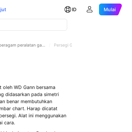
jut
ID
Mulai
i beragam peralatan ga…
/
Persegi Gann
buat oleh WD Gann bersama
ng didasarkan pada simetri
gan benar membutuhkan
bar chart. Harap dicatat
ersegi. Alat ini menggunakan
i cara.