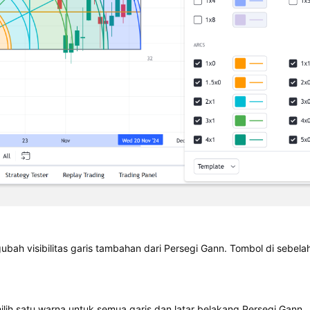
gubah visibilitas garis tambahan dari Persegi Gann. Tombol di sebe
ih satu warna untuk semua garis dan latar belakang Persegi Gann.