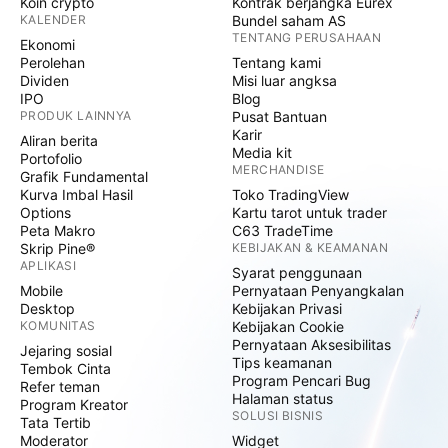
Koin crypto
Kontrak berjangka Eurex
KALENDER
Bundel saham AS
TENTANG PERUSAHAAN
Ekonomi
Perolehan
Tentang kami
Dividen
Misi luar angksa
IPO
Blog
PRODUK LAINNYA
Pusat Bantuan
Karir
Aliran berita
Media kit
Portofolio
MERCHANDISE
Grafik Fundamental
Kurva Imbal Hasil
Toko TradingView
Options
Kartu tarot untuk trader
Peta Makro
C63 TradeTime
Skrip Pine®
KEBIJAKAN & KEAMANAN
APLIKASI
Syarat penggunaan
Mobile
Pernyataan Penyangkalan
Desktop
Kebijakan Privasi
KOMUNITAS
Kebijakan Cookie
Pernyataan Aksesibilitas
Jejaring sosial
Tips keamanan
Tembok Cinta
Program Pencari Bug
Refer teman
Halaman status
Program Kreator
SOLUSI BISNIS
Tata Tertib
Moderator
Widget