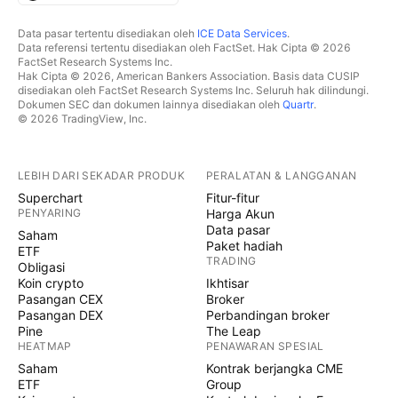
Data pasar tertentu disediakan oleh
ICE Data Services
.
Data referensi tertentu disediakan oleh FactSet. Hak Cipta © 2026
FactSet Research Systems Inc.
Hak Cipta © 2026, American Bankers Association. Basis data CUSIP
disediakan oleh FactSet Research Systems Inc. Seluruh hak dilindungi.
Dokumen SEC dan dokumen lainnya disediakan oleh
Quartr
.
© 2026 TradingView, Inc.
LEBIH DARI SEKADAR PRODUK
PERALATAN & LANGGANAN
Superchart
Fitur-fitur
PENYARING
Harga Akun
Data pasar
Saham
Paket hadiah
ETF
TRADING
Obligasi
Koin crypto
Ikhtisar
Pasangan CEX
Broker
Pasangan DEX
Perbandingan broker
Pine
The Leap
HEATMAP
PENAWARAN SPESIAL
Saham
Kontrak berjangka CME
ETF
Group