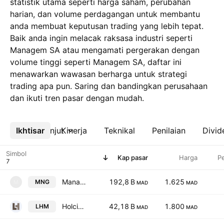
statistik utama seperti harga saham, perubahan
harian, dan volume perdagangan untuk membantu
anda membuat keputusan trading yang lebih tepat.
Baik anda ingin melacak raksasa industri seperti
Managem SA atau mengamati pergerakan dengan
volume tinggi seperti Managem SA, daftar ini
menawarkan wawasan berharga untuk strategi
trading apa pun. Saring dan bandingkan perusahaan
dan ikuti tren pasar dengan mudah.
Ikhtisar
Lebih lanjut
Kinerja
Teknikal
Penilaian
Divid
Simbol
Kap pasar
Harga
P
Managem SA
192,8 B
1.625
MNG
M
MAD
MAD
Holcim Maroc S.A
42,18 B
1.800
LHM
MAD
MAD