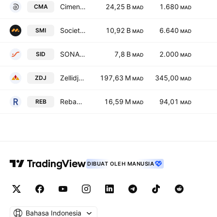
Ciments du Maroc SA
24,25 B
1.680
CMA
MAD
MAD
Societe Metallurgique d'Imiter SA
10,92 B
6.640
SMI
MAD
MAD
SONASID SA
7,8 B
2.000
SID
MAD
MAD
Zellidja (Ste) SA
197,63 M
345,00
ZDJ
MAD
MAD
Rebab Company SA Limited
16,59 M
94,01
REB
MAD
MAD
DIBUAT OLEH MANUSIA
Bahasa Indonesia