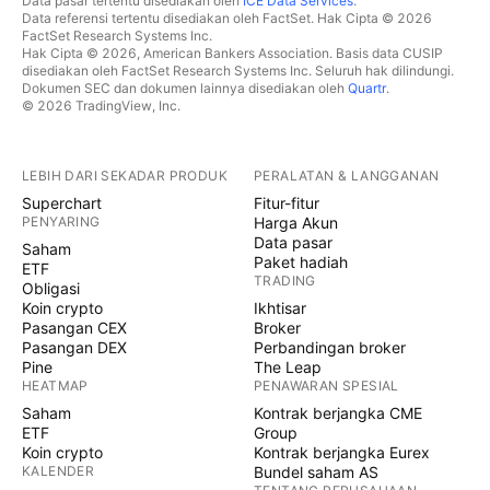
Data pasar tertentu disediakan oleh
ICE Data Services
.
Data referensi tertentu disediakan oleh FactSet. Hak Cipta © 2026
FactSet Research Systems Inc.
Hak Cipta © 2026, American Bankers Association. Basis data CUSIP
disediakan oleh FactSet Research Systems Inc. Seluruh hak dilindungi.
Dokumen SEC dan dokumen lainnya disediakan oleh
Quartr
.
© 2026 TradingView, Inc.
LEBIH DARI SEKADAR PRODUK
PERALATAN & LANGGANAN
Superchart
Fitur-fitur
PENYARING
Harga Akun
Data pasar
Saham
Paket hadiah
ETF
TRADING
Obligasi
Koin crypto
Ikhtisar
Pasangan CEX
Broker
Pasangan DEX
Perbandingan broker
Pine
The Leap
HEATMAP
PENAWARAN SPESIAL
Saham
Kontrak berjangka CME
ETF
Group
Koin crypto
Kontrak berjangka Eurex
KALENDER
Bundel saham AS