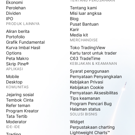
TENTANG PERUSAHAAN
Ekonomi
Perolehan
Tentang kami
Dividen
Misi luar angksa
IPO
Blog
PRODUK LAINNYA
Pusat Bantuan
Karir
Aliran berita
Media kit
Portofolio
MERCHANDISE
Grafik Fundamental
Kurva Imbal Hasil
Toko TradingView
Options
Kartu tarot untuk trader
Peta Makro
C63 TradeTime
Skrip Pine®
KEBIJAKAN & KEAMANAN
APLIKASI
Syarat penggunaan
Mobile
Pernyataan Penyangkalan
Desktop
Kebijakan Privasi
KOMUNITAS
Kebijakan Cookie
Pernyataan Aksesibilitas
Jejaring sosial
Tips keamanan
Tembok Cinta
Program Pencari Bug
Refer teman
Halaman status
Program Kreator
SOLUSI BISNIS
Tata Tertib
Moderator
Widget
IDE-IDE
Perpustakaan charting
Lightweight Charts™
Trading