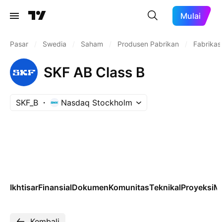
Mulai
Pasar
/
Swedia
/
Saham
/
Produsen Pabrikan
/
Fabrikas
SKF AB Class B
SKF_B
Nasdaq Stockholm
Ikhtisar
Finansial
Dokumen
Komunitas
Teknikal
Proyeksi
M
Kembali