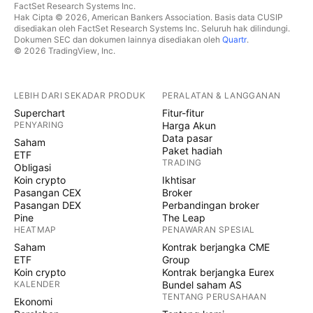
FactSet Research Systems Inc.
Hak Cipta © 2026, American Bankers Association. Basis data CUSIP
disediakan oleh FactSet Research Systems Inc. Seluruh hak dilindungi.
Dokumen SEC dan dokumen lainnya disediakan oleh
Quartr
.
© 2026 TradingView, Inc.
LEBIH DARI SEKADAR PRODUK
PERALATAN & LANGGANAN
Superchart
Fitur-fitur
PENYARING
Harga Akun
Data pasar
Saham
Paket hadiah
ETF
TRADING
Obligasi
Koin crypto
Ikhtisar
Pasangan CEX
Broker
Pasangan DEX
Perbandingan broker
Pine
The Leap
HEATMAP
PENAWARAN SPESIAL
Saham
Kontrak berjangka CME
ETF
Group
Koin crypto
Kontrak berjangka Eurex
KALENDER
Bundel saham AS
TENTANG PERUSAHAAN
Ekonomi