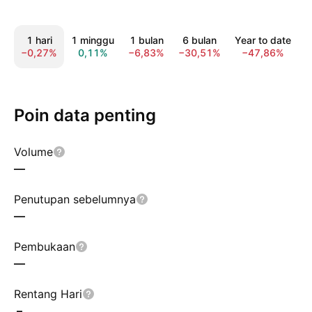
1 hari
1 minggu
1 bulan
6 bulan
Year to date
−0,27%
0,11%
−6,83%
−30,51%
−47,86%
−
Poin data penting
Volume
—
Penutupan sebelumnya
—
Pembukaan
—
Rentang Hari
–