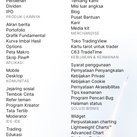
Perolehan
Tentang kami
Dividen
Misi luar angksa
IPO
Blog
PRODUK LAINNYA
Pusat Bantuan
Karir
Aliran berita
Media kit
Portofolio
MERCHANDISE
Grafik Fundamental
Kurva Imbal Hasil
Toko TradingView
Options
Kartu tarot untuk trader
Peta Makro
C63 TradeTime
Skrip Pine®
KEBIJAKAN & KEAMANAN
APLIKASI
Syarat penggunaan
Mobile
Pernyataan Penyangkalan
Desktop
Kebijakan Privasi
KOMUNITAS
Kebijakan Cookie
Pernyataan Aksesibilitas
Jejaring sosial
Tips keamanan
Tembok Cinta
Program Pencari Bug
Refer teman
Halaman status
Program Kreator
SOLUSI BISNIS
Tata Tertib
Moderator
Widget
IDE-IDE
Perpustakaan charting
Lightweight Charts™
Trading
Advanced Chart
Edukasi