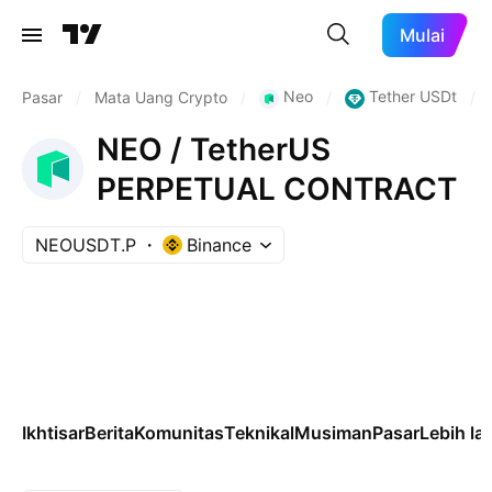
Mulai
Neo
Tether USDt
Pasar
/
Mata Uang Crypto
/
/
/
NEO / TetherUS
PERPETUAL CONTRACT
NEOUSDT.P
Binance
Ikhtisar
Berita
Komunitas
Teknikal
Musiman
Pasar
Lebih la