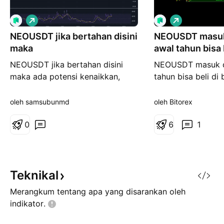
P
P
e
e
NEOUSDT jika bertahan disini
m
NEOUSDT masuk
m
b
b
maka
awal tahun bisa 
e
e
upside 131%
l
l
NEOUSDT jika bertahan disini
NEOUSDT masuk d
i
i
maka ada potensi kenaikkan,
tahun bisa beli di
a
a
n
n
walaupun event coin NEO saat ini
131% Rincian: Har
tidak ada, tapi secara teknikal
Harga Buy/Sell (te
oleh samsubunmd
oleh Bitorex
potensi kenaikkan ada sktr 50%.
SL jika posisinya 
pola saat ini hampir sama dengan
0
Biru berarti Sell da
6
1
coin coin legend seperti DOT
bawah garis biru a
juga...
Harga Merah = Ha
Putih = Harga TP 
Harga TP 2 Harga
Teknikal
Merangkum tentang apa yang disarankan oleh
indikator.