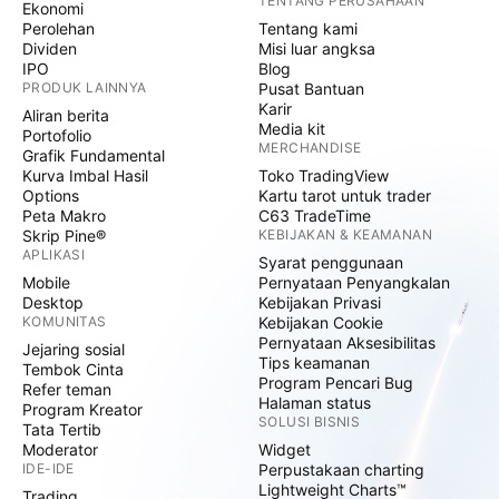
TENTANG PERUSAHAAN
Ekonomi
Perolehan
Tentang kami
Dividen
Misi luar angksa
IPO
Blog
PRODUK LAINNYA
Pusat Bantuan
Karir
Aliran berita
Media kit
Portofolio
MERCHANDISE
Grafik Fundamental
Kurva Imbal Hasil
Toko TradingView
Options
Kartu tarot untuk trader
Peta Makro
C63 TradeTime
Skrip Pine®
KEBIJAKAN & KEAMANAN
APLIKASI
Syarat penggunaan
Mobile
Pernyataan Penyangkalan
Desktop
Kebijakan Privasi
KOMUNITAS
Kebijakan Cookie
Pernyataan Aksesibilitas
Jejaring sosial
Tips keamanan
Tembok Cinta
Program Pencari Bug
Refer teman
Halaman status
Program Kreator
SOLUSI BISNIS
Tata Tertib
Moderator
Widget
IDE-IDE
Perpustakaan charting
Lightweight Charts™
Trading