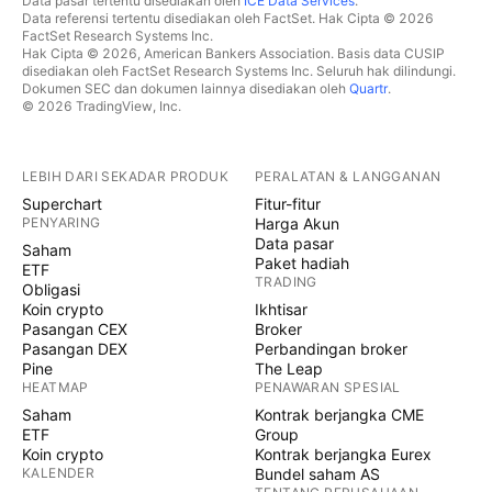
Data pasar tertentu disediakan oleh
ICE Data Services
.
Data referensi tertentu disediakan oleh FactSet. Hak Cipta © 2026
FactSet Research Systems Inc.
Hak Cipta © 2026, American Bankers Association. Basis data CUSIP
disediakan oleh FactSet Research Systems Inc. Seluruh hak dilindungi.
Dokumen SEC dan dokumen lainnya disediakan oleh
Quartr
.
© 2026 TradingView, Inc.
LEBIH DARI SEKADAR PRODUK
PERALATAN & LANGGANAN
Superchart
Fitur-fitur
PENYARING
Harga Akun
Data pasar
Saham
Paket hadiah
ETF
TRADING
Obligasi
Koin crypto
Ikhtisar
Pasangan CEX
Broker
Pasangan DEX
Perbandingan broker
Pine
The Leap
HEATMAP
PENAWARAN SPESIAL
Saham
Kontrak berjangka CME
ETF
Group
Koin crypto
Kontrak berjangka Eurex
KALENDER
Bundel saham AS