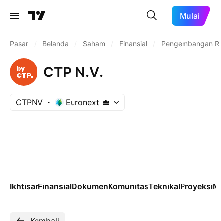
Mulai
Pasar
/
Belanda
/
Saham
/
Finansial
/
Pengembangan Rea
CTP N.V.
CTPNV
Euronext
Ikhtisar
Finansial
Dokumen
Komunitas
Teknikal
Proyeksi
M
Kembali