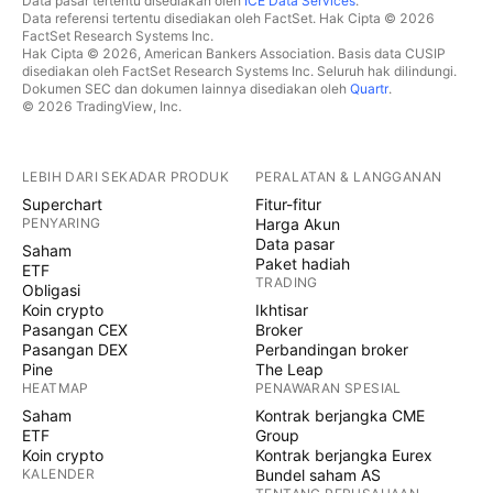
Data pasar tertentu disediakan oleh
ICE Data Services
.
Data referensi tertentu disediakan oleh FactSet. Hak Cipta © 2026
FactSet Research Systems Inc.
Hak Cipta © 2026, American Bankers Association. Basis data CUSIP
disediakan oleh FactSet Research Systems Inc. Seluruh hak dilindungi.
Dokumen SEC dan dokumen lainnya disediakan oleh
Quartr
.
© 2026 TradingView, Inc.
LEBIH DARI SEKADAR PRODUK
PERALATAN & LANGGANAN
Superchart
Fitur-fitur
PENYARING
Harga Akun
Data pasar
Saham
Paket hadiah
ETF
TRADING
Obligasi
Koin crypto
Ikhtisar
Pasangan CEX
Broker
Pasangan DEX
Perbandingan broker
Pine
The Leap
HEATMAP
PENAWARAN SPESIAL
Saham
Kontrak berjangka CME
ETF
Group
Koin crypto
Kontrak berjangka Eurex
KALENDER
Bundel saham AS