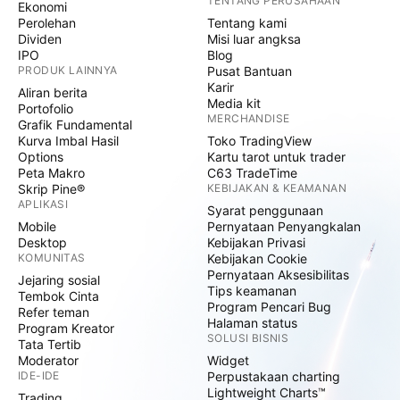
TENTANG PERUSAHAAN
Ekonomi
Perolehan
Tentang kami
Dividen
Misi luar angksa
IPO
Blog
PRODUK LAINNYA
Pusat Bantuan
Karir
Aliran berita
Media kit
Portofolio
MERCHANDISE
Grafik Fundamental
Kurva Imbal Hasil
Toko TradingView
Options
Kartu tarot untuk trader
Peta Makro
C63 TradeTime
Skrip Pine®
KEBIJAKAN & KEAMANAN
APLIKASI
Syarat penggunaan
Mobile
Pernyataan Penyangkalan
Desktop
Kebijakan Privasi
KOMUNITAS
Kebijakan Cookie
Pernyataan Aksesibilitas
Jejaring sosial
Tips keamanan
Tembok Cinta
Program Pencari Bug
Refer teman
Halaman status
Program Kreator
SOLUSI BISNIS
Tata Tertib
Moderator
Widget
IDE-IDE
Perpustakaan charting
Lightweight Charts™
Trading