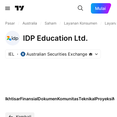
Mulai
Pasar
/
Australia
/
Saham
/
Layanan Konsumen
/
Layana
IDP Education Ltd.
IEL
Australian Securities Exchange
Ikhtisar
Finansial
Dokumen
Komunitas
Teknikal
Proyeksi
M
Kembali