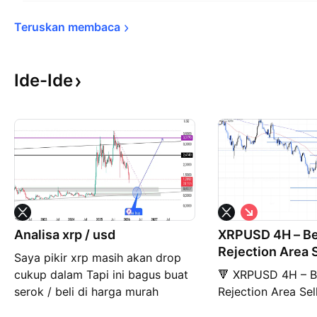
Teruskan 
membaca
Ide-Ide
P
e
Analisa xrp / usd
XRPUSD 4H – Be
n
j
Rejection Area 
Saya pikir xrp masih akan drop
u
a
cukup dalam Tapi ini bagus buat
🔻 XRPUSD 4H – B
l
serok / beli di harga murah
Rejection Area Se
a
n
sebelum kembali ke $3 Dan saya
gagal tembus resi