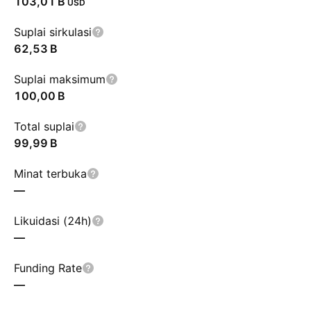
‪103,01 B‬
USD
Suplai sirkulasi
‪62,53 B‬
Suplai maksimum
‪100,00 B‬
Total suplai
‪99,99 B‬
Minat terbuka
—
Likuidasi (24h)
—
Funding Rate
—