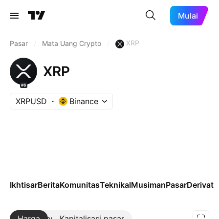
Mulai
XRP
Pasar
/
Mata Uang Crypto
/
XRP
#6
XRPUSD
Binance
Ikhtisar
Berita
Komunitas
Teknikal
Musiman
Pasar
Derivatif
Harga
Lebih lanjut
Kapitalisasi pasar