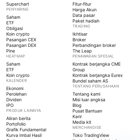
Superchart
Fitur-fitur
PENYARING
Harga Akun
Data pasar
Saham
Paket hadiah
ETF
TRADING
Obligasi
Koin crypto
Ikhtisar
Pasangan CEX
Broker
Pasangan DEX
Perbandingan broker
Pine
The Leap
HEATMAP
PENAWARAN SPESIAL
Saham
Kontrak berjangka CME
ETF
Group
Koin crypto
Kontrak berjangka Eurex
KALENDER
Bundel saham AS
TENTANG PERUSAHAAN
Ekonomi
Perolehan
Tentang kami
Dividen
Misi luar angksa
IPO
Blog
PRODUK LAINNYA
Pusat Bantuan
Karir
Aliran berita
Media kit
Portofolio
MERCHANDISE
Grafik Fundamental
Kurva Imbal Hasil
Toko TradingView