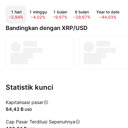
1 hari
1 minggu
1 bulan
6 bulan
Year to date
−2,94%
−4,02%
−9,97%
−29,67%
−44,03%
−
Bandingkan dengan XRP/USD
Statistik kunci
Kapitalisasi pasar
‪64,42 B‬
USD
Cap Pasar Terdilusi Sepenuhnya