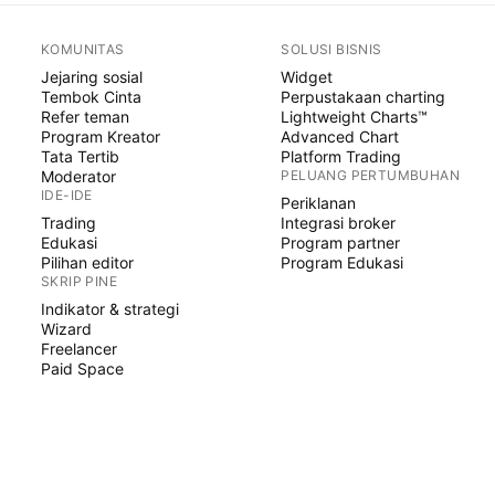
KOMUNITAS
SOLUSI BISNIS
Jejaring sosial
Widget
Tembok Cinta
Perpustakaan charting
Refer teman
Lightweight Charts™
Program Kreator
Advanced Chart
Tata Tertib
Platform Trading
Moderator
PELUANG PERTUMBUHAN
IDE-IDE
Periklanan
Trading
Integrasi broker
Edukasi
Program partner
Pilihan editor
Program Edukasi
SKRIP PINE
Indikator & strategi
Wizard
Freelancer
Paid Space