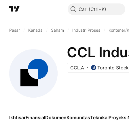
Cari
Pasar
/
Kanada
/
Saham
/
Industri Proses
/
Kontener/
CCL Indus
CCL.A
Toronto Stoc
Ikhtisar
Finansial
Dokumen
Komunitas
Teknikal
Proyeksi