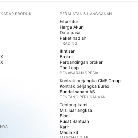
SEKADAR PRODUK
PERALATAN & LANGGANAN
Fitur-fitur
Harga Akun
Data pasar
Paket hadiah
TRADING
Ikhtisar
EX
Broker
EX
Perbandingan broker
The Leap
PENAWARAN SPESIAL
Kontrak berjangka CME Group
Kontrak berjangka Eurex
Bundel saham AS
TENTANG PERUSAHAAN
Tentang kami
Misi luar angksa
Blog
Pusat Bantuan
NNYA
Karir
Media kit
MERCHANDISE