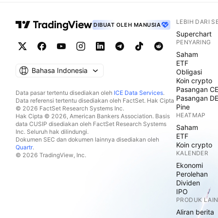
LEBIH DARI 
DIBUAT OLEH MANUSIA
Superchart
PENYARING
Saham
ETF
Bahasa Indonesia
Obligasi
Koin crypto
Pasangan C
Data pasar tertentu disediakan oleh
ICE Data Services
.
Pasangan D
Data referensi tertentu disediakan oleh FactSet. Hak Cipta
Pine
© 2026 FactSet Research Systems Inc.
HEATMAP
Hak Cipta © 2026, American Bankers Association. Basis
data CUSIP disediakan oleh FactSet Research Systems
Saham
Inc. Seluruh hak dilindungi.
ETF
Dokumen SEC dan dokumen lainnya disediakan oleh
Koin crypto
Quartr
.
KALENDER
© 2026 TradingView, Inc.
Ekonomi
Perolehan
Dividen
IPO
PRODUK LAI
Aliran berita