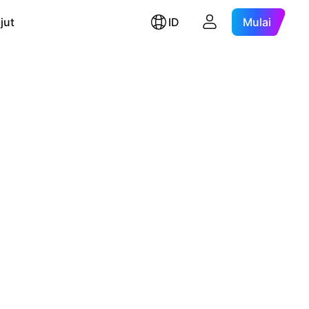
jut
ID
Mulai