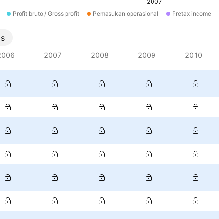
2007
Profit bruto / Gross profit
Pemasukan operasional
Pretax income
as
2006
2007
2008
2009
2010