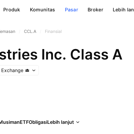
Produk
Komunitas
Pasar
Broker
Lebih lan
Kemasan
/
CCL.A
/
Finansial
tries Inc. Class A
k Exchange
Musiman
ETF
Obligasi
Lebih lanjut