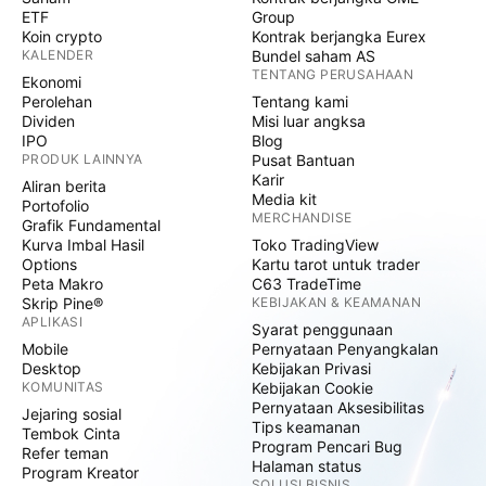
ETF
Group
Koin crypto
Kontrak berjangka Eurex
KALENDER
Bundel saham AS
TENTANG PERUSAHAAN
Ekonomi
Perolehan
Tentang kami
Dividen
Misi luar angksa
IPO
Blog
PRODUK LAINNYA
Pusat Bantuan
Karir
Aliran berita
Media kit
Portofolio
MERCHANDISE
Grafik Fundamental
Kurva Imbal Hasil
Toko TradingView
Options
Kartu tarot untuk trader
Peta Makro
C63 TradeTime
Skrip Pine®
KEBIJAKAN & KEAMANAN
APLIKASI
Syarat penggunaan
Mobile
Pernyataan Penyangkalan
Desktop
Kebijakan Privasi
KOMUNITAS
Kebijakan Cookie
Pernyataan Aksesibilitas
Jejaring sosial
Tips keamanan
Tembok Cinta
Program Pencari Bug
Refer teman
Halaman status
Program Kreator
SOLUSI BISNIS