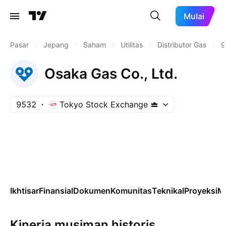
Mulai
Pasar
/
Jepang
/
Saham
/
Utilitas
/
Distributor Gas
/
9
Osaka Gas Co., Ltd.
9532
Tokyo Stock Exchange
Ikhtisar
Finansial
Dokumen
Komunitas
Teknikal
Proyeksi
M
Kinerja musiman historis