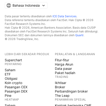
Bahasa Indonesia
Data pasar tertentu disediakan oleh
ICE Data Services
.
Data referensi tertentu disediakan oleh FactSet. Hak Cipta © 2026
FactSet Research Systems Inc.
Hak Cipta © 2026, American Bankers Association. Basis data CUSIP
disediakan oleh FactSet Research Systems Inc. Seluruh hak dilindungi.
Dokumen SEC dan dokumen lainnya disediakan oleh
Quartr
.
© 2026 TradingView, Inc.
LEBIH DARI SEKADAR PRODUK
PERALATAN & LANGGANAN
Superchart
Fitur-fitur
PENYARING
Harga Akun
Data pasar
Saham
Paket hadiah
ETF
TRADING
Obligasi
Koin crypto
Ikhtisar
Pasangan CEX
Broker
Pasangan DEX
Perbandingan broker
Pine
The Leap
HEATMAP
PENAWARAN SPESIAL
Saham
Kontrak berjangka CME