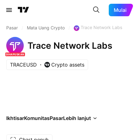
Mulai
Trace Network Labs
Pasar
/
Mata Uang Crypto
/
Trace Network Labs
DIHAPUSKAN
TRACEUSD
Crypto assets
Ikhtisar
Komunitas
Pasar
Lebih lanjut
Chart penuh