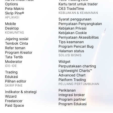
Options
Kartu tarot untuk trader
Peta Makro
C63 TradeTime
Skrip Pine®
KEBIJAKAN & KEAMANAN
APLIKASI
Syarat penggunaan
Mobile
Pernyataan Penyangkalan
Desktop
Kebijakan Privasi
KOMUNITAS
Kebijakan Cookie
Pernyataan Aksesibilitas
Jejaring sosial
Tips keamanan
Tembok Cinta
Program Pencari Bug
Refer teman
Halaman status
Program Kreator
SOLUSI BISNIS
Tata Tertib
Moderator
Widget
IDE-IDE
Perpustakaan charting
Lightweight Charts™
Trading
Advanced Chart
Edukasi
Platform Trading
Pilihan editor
PELUANG PERTUMBUHAN
SKRIP PINE
Periklanan
Indikator & strategi
Integrasi broker
Wizard
Program partner
Freelancer
Program Edukasi
Paid Space