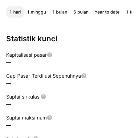
1 hari
1 minggu
1 bulan
6 bulan
Year to date
1 tah
Statistik kunci
Kapitalisasi pasar
—
Cap Pasar Terdilusi Sepenuhnya
—
Suplai sirkulasi
—
Suplai maksimum
—