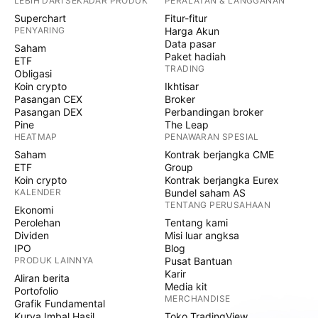
LEBIH DARI SEKADAR PRODUK
PERALATAN & LANGGANAN
Superchart
Fitur-fitur
PENYARING
Harga Akun
Data pasar
Saham
Paket hadiah
ETF
TRADING
Obligasi
Koin crypto
Ikhtisar
Pasangan CEX
Broker
Pasangan DEX
Perbandingan broker
Pine
The Leap
HEATMAP
PENAWARAN SPESIAL
Saham
Kontrak berjangka CME
ETF
Group
Koin crypto
Kontrak berjangka Eurex
KALENDER
Bundel saham AS
TENTANG PERUSAHAAN
Ekonomi
Perolehan
Tentang kami
Dividen
Misi luar angksa
IPO
Blog
PRODUK LAINNYA
Pusat Bantuan
Karir
Aliran berita
Media kit
Portofolio
MERCHANDISE
Grafik Fundamental
Kurva Imbal Hasil
Toko TradingView