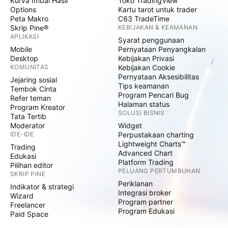
Kurva Imbal Hasil
Toko TradingView
Options
Kartu tarot untuk trader
Peta Makro
C63 TradeTime
Skrip Pine®
KEBIJAKAN & KEAMANAN
APLIKASI
Syarat penggunaan
Mobile
Pernyataan Penyangkalan
Desktop
Kebijakan Privasi
KOMUNITAS
Kebijakan Cookie
Pernyataan Aksesibilitas
Jejaring sosial
Tips keamanan
Tembok Cinta
Program Pencari Bug
Refer teman
Halaman status
Program Kreator
SOLUSI BISNIS
Tata Tertib
Moderator
Widget
IDE-IDE
Perpustakaan charting
Lightweight Charts™
Trading
Advanced Chart
Edukasi
Platform Trading
Pilihan editor
PELUANG PERTUMBUHAN
SKRIP PINE
Periklanan
Indikator & strategi
Integrasi broker
Wizard
Program partner
Freelancer
Program Edukasi
Paid Space