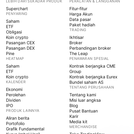
LEBIH DARI SEKADAR PRODUK
PERALATAN & LANGGANAN
Superchart
Fitur-fitur
PENYARING
Harga Akun
Data pasar
Saham
Paket hadiah
ETF
TRADING
Obligasi
Koin crypto
Ikhtisar
Pasangan CEX
Broker
Pasangan DEX
Perbandingan broker
Pine
The Leap
HEATMAP
PENAWARAN SPESIAL
Saham
Kontrak berjangka CME
ETF
Group
Koin crypto
Kontrak berjangka Eurex
KALENDER
Bundel saham AS
TENTANG PERUSAHAAN
Ekonomi
Perolehan
Tentang kami
Dividen
Misi luar angksa
IPO
Blog
PRODUK LAINNYA
Pusat Bantuan
Karir
Aliran berita
Media kit
Portofolio
MERCHANDISE
Grafik Fundamental