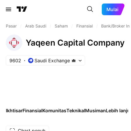
Mulai
Pasar
/
Arab Saudi
/
Saham
/
Finansial
/
Bank/Broker In
Yaqeen Capital Company
9602
Saudi Exchange
Ikhtisar
Finansial
Komunitas
Teknikal
Musiman
Lebih lanju
Chart penuh