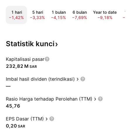
1 hari
5 hari
1 bulan
6 bulan
Year to date
1 t
−1,42%
−3,33%
−4,15%
−7,69%
−9,18%
−21
Statistik
kunci
Kapitalisasi pasar
‪232,82 M‬
SAR
Imbal hasil dividen (terindikasi)
—
Rasio Harga terhadap Perolehan (TTM)
45,76
EPS Dasar (TTM)
0,20
SAR