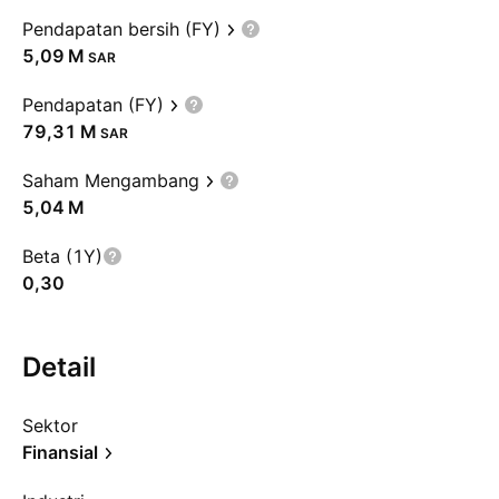
Pendapatan bersih (FY)
‪5,09 M‬
SAR
Pendapatan (FY)
‪79,31 M‬
SAR
Saham Mengambang
‪5,04 M‬
Beta (1Y)
0,30
Detail
Sektor
Finansial