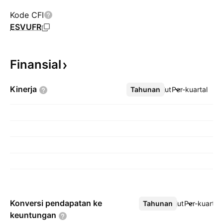
Kode CFI
ESVUFR
Finansial
Kinerja
Tahunan
Lebih lanjut
Per-kuartal
Konversi pendapatan ke
Tahunan
Lebih lanjut
Per-kuartal
keuntungan