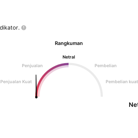
dikator.
Rangkuman
Netral
Penjualan
Pembelian
Penjualan Kuat
Pembelian kuat
Net