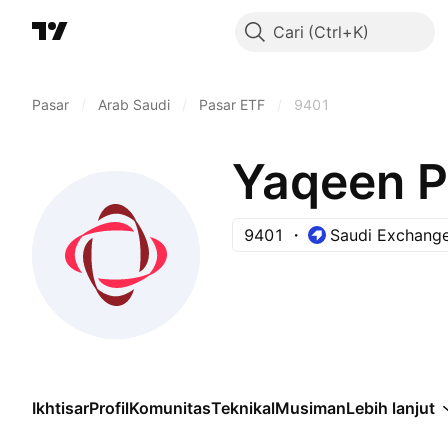
Cari
Pasar
/
Arab Saudi
/
Pasar ETF
/
9401
Yaqeen P
9401
Saudi Exchang
Ikhtisar
Profil
Komunitas
Teknikal
Musiman
Lebih lanjut