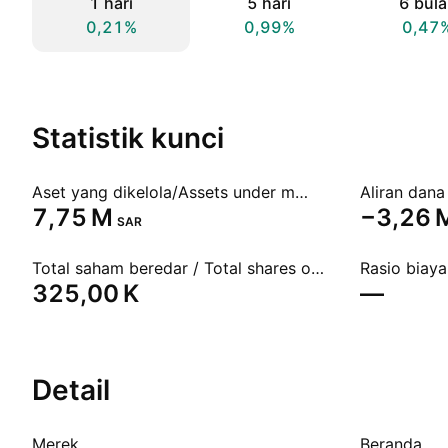
1 hari
5 hari
6 bul
0,21%
0,99%
0,47
Statistik kunci
Aset yang dikelola/Assets under management (AUM)
Aliran dana
‪7,75 M‬
‪−3,26 M
SAR
Total saham beredar / Total shares outstanding
Rasio biaya
‪325,00 K‬
—
Detail
Merek
Beranda