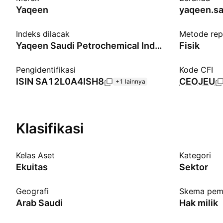
Yaqeen
yaqeen.s
Indeks dilacak
Metode repl
Yaqeen Saudi Petrochemical Index - SAR - Benchmark TR Gross
Fisik
Pengidentifikasi
Kode CFI
ISIN
SA12L0A4ISH8
CEOJEU
+1 lainnya
Klasifikasi
Kelas Aset
Kategori
Ekuitas
Sektor
Geografi
Skema pem
Arab Saudi
Hak milik