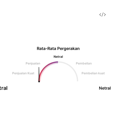
Rata-Rata Pergerakan
Netral
Penjualan
Pembelian
Penjualan Kuat
Pembelian kuat
ral
Netral