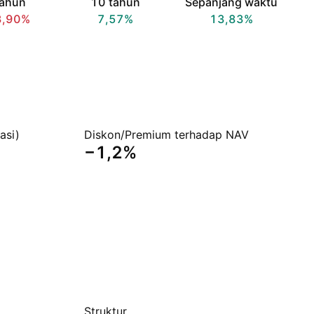
tahun
10 tahun
Sepanjang waktu
3,90%
7,57%
13,83%
asi)
Diskon/Premium terhadap NAV
−1,2%
Struktur