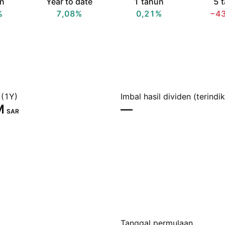
an
Year to date
1 tahun
5 
%
7,08%
0,21%
−4
 (1Y)
Imbal hasil dividen (terindik
‬
—
SAR
Tanggal permulaan