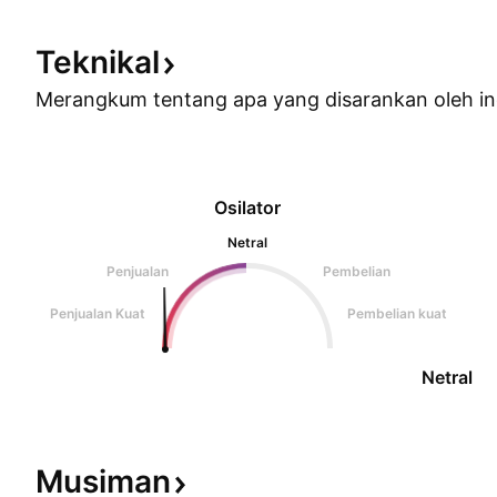
Teknikal
Merangkum tentang apa yang disarankan oleh
in
Osilator
Netral
Penjualan
Pembelian
Penjualan Kuat
Pembelian kuat
Netral
Musiman