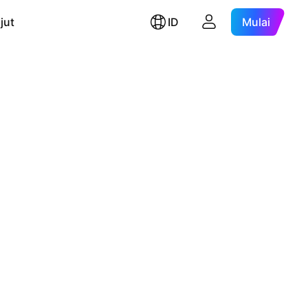
jut
ID
Mulai