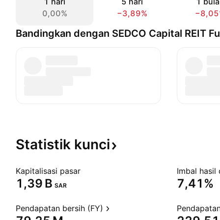
1 hari
5 hari
1 bul
0,00%
−3,89%
−8,0
Bandingkan dengan SEDCO Capital REIT F
Statistik
kunci
Kapitalisasi pasar
Imbal hasil 
‪1,39 B‬
7,41%
SAR
Pendapatan bersih (FY)
Pendapatan