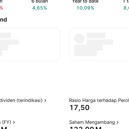
an
6 bulan
Year to date
1 
5%
4,65%
10,09%
8
und
dividen (terindikasi)
17,50
 (FY)
Saham Mengambang