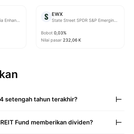
EWX
State Street Saudi Arabia Enhanced Active Equity UCITS ETF Accum USD
State Street SPDR S&P Emerging Markets Small Cap ETF
Bobot
0,03%
Nilai pasar
‪232,06 K‬
ukan
4
setengah tahun terakhir?
 REIT Fund
memberikan dividen?