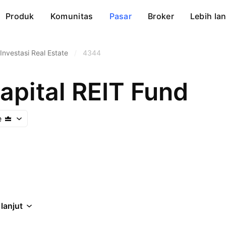
Produk
Komunitas
Pasar
Broker
Lebih lan
nvestasi Real Estate
/
4344
pital REIT Fund
e
 lanjut