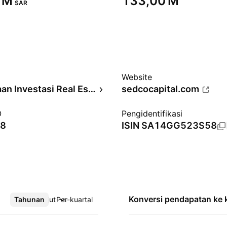
 M‬
‪133,00 M‬
SAR
Website
Kepercayaan Investasi Real Estate
sedcocapital.com
O
Pengidentifikasi
18
ISIN
SA14GG523S58
Konversi pendapatan ke
Tahunan
Lebih lanjut
Per-kuartal