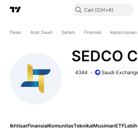
Cari
Pasar
/
Arab Saudi
/
Saham
/
Finansial
/
Kepercayaan I
SEDCO Ca
4344
Saudi Exchang
Ikhtisar
Finansial
Komunitas
Teknikal
Musiman
ETF
Lebih