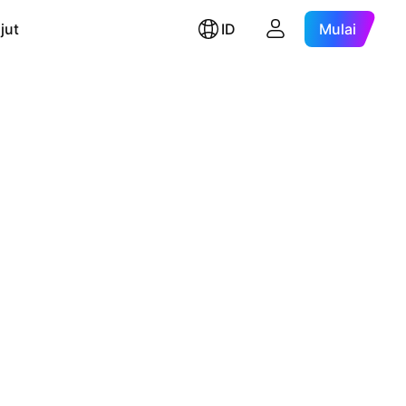
jut
ID
Mulai