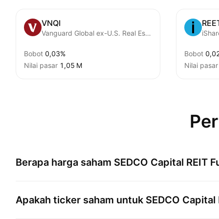
VNQI
REE
Vanguard Global ex-U.S. Real Estate ETF
iShar
Bobot
0,03%
Bobot
0,0
Nilai pasar
‪1,05 M‬
Nilai pasar
Per
Berapa harga saham
SEDCO Capital REIT F
Apakah ticker saham untuk
SEDCO Capital 