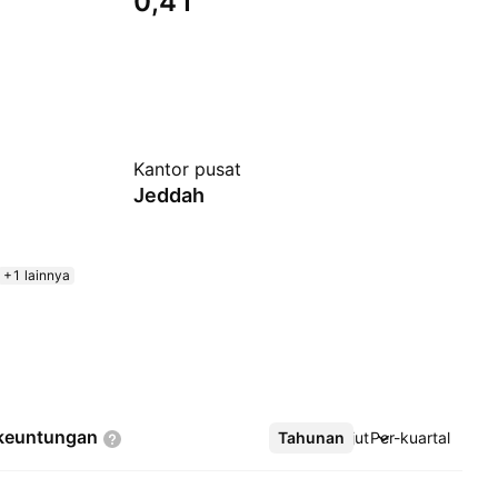
0,41
Kantor pusat
Jeddah
+1 lainnya
keuntungan
Tahunan
Lebih lanjut
Per-kuartal