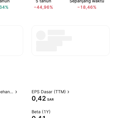
tahun
5 tahun
Sepanjang waktu
,64%
−44,96%
−18,46%
Rasio Harga terhadap Perolehan (TTM)
EPS Dasar (TTM)
0,42
SAR
Beta (1Y)