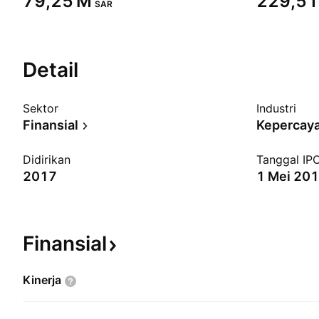
‪79,25 M‬
‪229,51
SAR
Detail
Sektor
Industri
Finansial
Didirikan
Tanggal IP
2017
1 Mei 20
Finansial
Kinerja