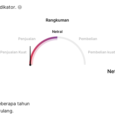
dikator.
Rangkuman
Netral
Penjualan
Pembelian
Penjualan Kuat
Pembelian kuat
Net
eberapa tahun
ulang.