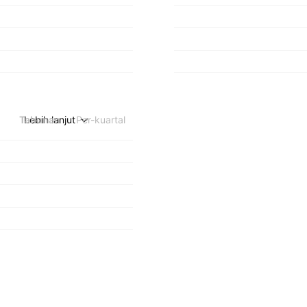
Tahunan
Lebih lanjut
Per-kuartal