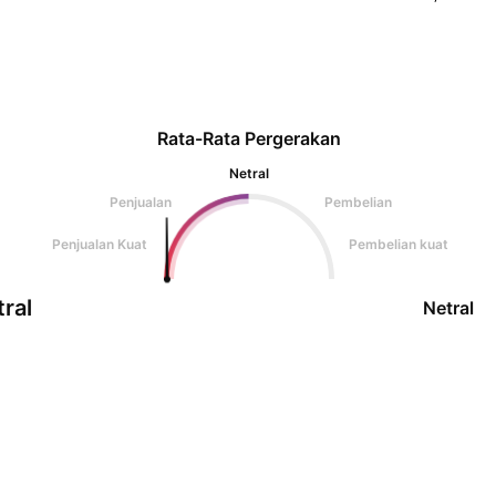
Rata-Rata Pergerakan
Netral
Penjualan
Pembelian
Penjualan Kuat
Pembelian kuat
ral
Netral