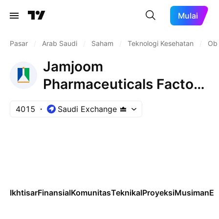
Mulai
Pasar
/
Arab Saudi
/
Saham
/
Teknologi Kesehatan
/
Oba
Jamjoom
Pharmaceuticals Factory
Co.
4015
Saudi Exchange
Ikhtisar
Finansial
Komunitas
Teknikal
Proyeksi
Musiman
ET