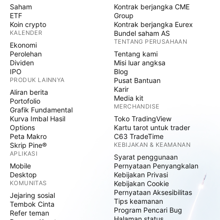
Saham
Kontrak berjangka CME
ETF
Group
Koin crypto
Kontrak berjangka Eurex
KALENDER
Bundel saham AS
TENTANG PERUSAHAAN
Ekonomi
Perolehan
Tentang kami
Dividen
Misi luar angksa
IPO
Blog
PRODUK LAINNYA
Pusat Bantuan
Karir
Aliran berita
Media kit
Portofolio
MERCHANDISE
Grafik Fundamental
Kurva Imbal Hasil
Toko TradingView
Options
Kartu tarot untuk trader
Peta Makro
C63 TradeTime
Skrip Pine®
KEBIJAKAN & KEAMANAN
APLIKASI
Syarat penggunaan
Mobile
Pernyataan Penyangkalan
Desktop
Kebijakan Privasi
KOMUNITAS
Kebijakan Cookie
Pernyataan Aksesibilitas
Jejaring sosial
Tips keamanan
Tembok Cinta
Program Pencari Bug
Refer teman
Halaman status