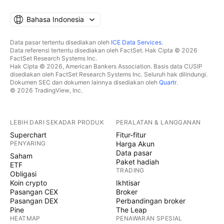
Bahasa Indonesia
Data pasar tertentu disediakan oleh
ICE Data Services
.
Data referensi tertentu disediakan oleh FactSet. Hak Cipta © 2026
FactSet Research Systems Inc.
Hak Cipta © 2026, American Bankers Association. Basis data CUSIP
disediakan oleh FactSet Research Systems Inc. Seluruh hak dilindungi.
Dokumen SEC dan dokumen lainnya disediakan oleh
Quartr
.
© 2026 TradingView, Inc.
LEBIH DARI SEKADAR PRODUK
PERALATAN & LANGGANAN
Superchart
Fitur-fitur
PENYARING
Harga Akun
Data pasar
Saham
Paket hadiah
ETF
TRADING
Obligasi
Koin crypto
Ikhtisar
Pasangan CEX
Broker
Pasangan DEX
Perbandingan broker
Pine
The Leap
HEATMAP
PENAWARAN SPESIAL