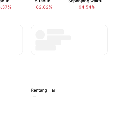
tahun
5 tahun
Sepanjang waktu
6,37%
−82,82%
−94,54%
Rentang Hari
–