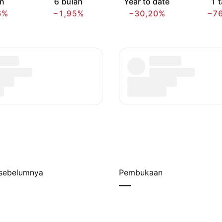
an
6 bulan
Year to date
1 
6%
−1,95%
−30,20%
−7
sebelumnya
Pembukaan
—