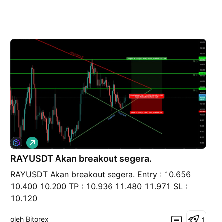
P
e
RAYUSDT Akan breakout segera.
m
b
RAYUSDT Akan breakout segera. Entry : 10.656
e
l
10.400 10.200 TP : 10.936 11.480 11.971 SL :
i
10.120
a
n
oleh Bitorex
1