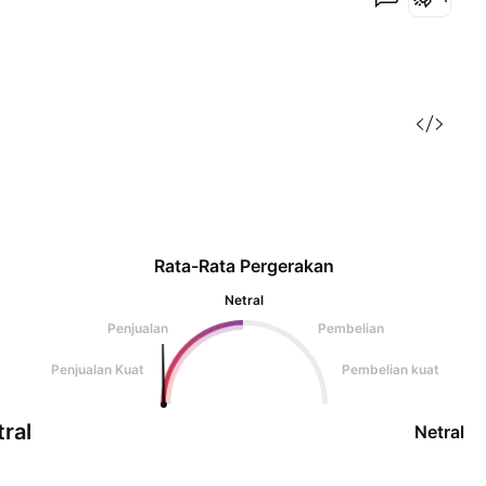
Rata-Rata Pergerakan
Netral
Penjualan
Pembelian
Penjualan Kuat
Pembelian kuat
ral
Netral