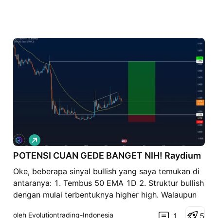
P
e
POTENSI CUAN GEDE BANGET NIH! Raydium
m
b
Oke, beberapa sinyal bullish yang saya temukan di
e
l
antaranya: 1. Tembus 50 EMA 1D 2. Struktur bullish
i
dengan mulai terbentuknya higher high. Walaupun
a
n
masih ada kesempatan turun lagi dari sini, saya
oleh Evolutiontrading-Indonesia
1
5
melihat RAYDIUM adalah aset yang bisa