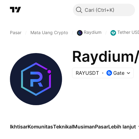
Cari
Raydium
Tether US
Pasar
/
Mata Uang Crypto
/
/
Raydium/
RAYUSDT
Gate
Ikhtisar
Komunitas
Teknikal
Musiman
Pasar
Lebih lanjut