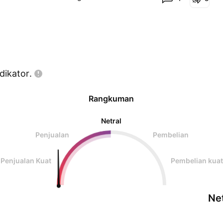
dipertimbangkan Dia sudah turun 98% lebih dari
ATH-nya Artinya
dikator.
Rangkuman
Netral
Penjualan
Pembelian
Penjualan Kuat
Pembelian kuat
Net