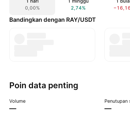
1 hari
1 minggu
1 bul
0,00%
2,74%
−16,1
Bandingkan dengan RAY/USDT
Poin data penting
Volume
Penutupan 
—
—