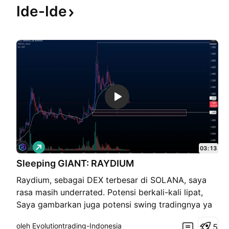
Ide-Ide
P
03:13
e
Sleeping GIANT: RAYDIUM
m
b
Raydium, sebagai DEX terbesar di SOLANA, saya
e
l
rasa masih underrated. Potensi berkali-kali lipat,
i
Saya gambarkan juga potensi swing tradingnya ya
a
n
oleh Evolutiontrading-Indonesia
5