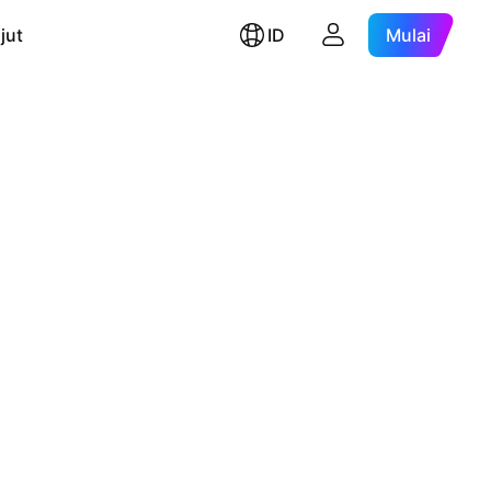
jut
ID
Mulai