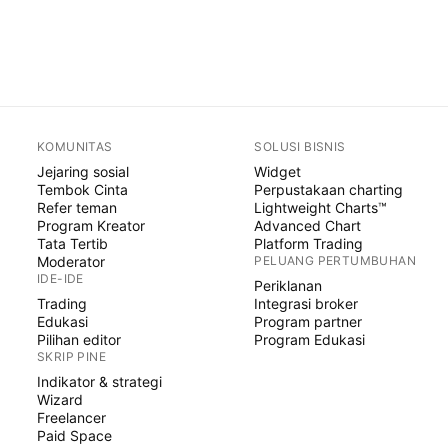
KOMUNITAS
SOLUSI BISNIS
Jejaring sosial
Widget
Tembok Cinta
Perpustakaan charting
Refer teman
Lightweight Charts™
Program Kreator
Advanced Chart
Tata Tertib
Platform Trading
Moderator
PELUANG PERTUMBUHAN
IDE-IDE
Periklanan
Trading
Integrasi broker
Edukasi
Program partner
Pilihan editor
Program Edukasi
SKRIP PINE
Indikator & strategi
Wizard
Freelancer
Paid Space