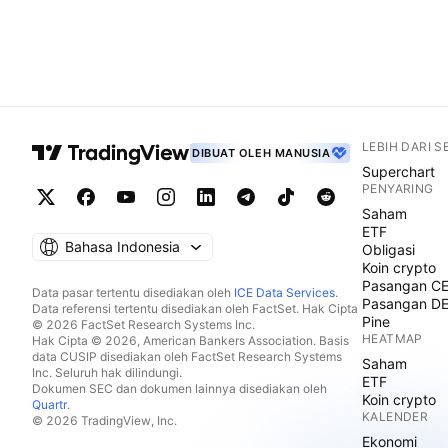
LEBIH DARI 
DIBUAT OLEH MANUSIA
Superchart
PENYARING
Saham
ETF
Bahasa Indonesia
Obligasi
Koin crypto
Pasangan C
Data pasar tertentu disediakan oleh
ICE Data Services
.
Pasangan D
Data referensi tertentu disediakan oleh FactSet. Hak Cipta
Pine
© 2026 FactSet Research Systems Inc.
HEATMAP
Hak Cipta © 2026, American Bankers Association. Basis
data CUSIP disediakan oleh FactSet Research Systems
Saham
Inc. Seluruh hak dilindungi.
ETF
Dokumen SEC dan dokumen lainnya disediakan oleh
Koin crypto
Quartr
.
KALENDER
© 2026 TradingView, Inc.
Ekonomi