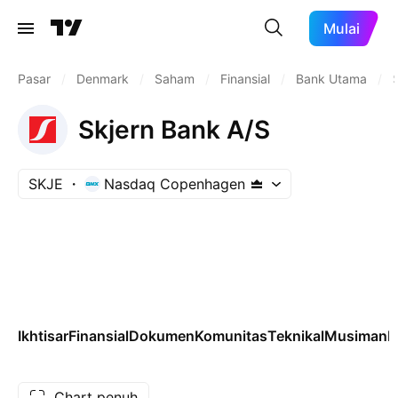
Mulai
Pasar
/
Denmark
/
Saham
/
Finansial
/
Bank Utama
/
Skjern Bank A/S
SKJE
Nasdaq Copenhagen
Ikhtisar
Finansial
Dokumen
Komunitas
Teknikal
Musiman
L
Chart penuh