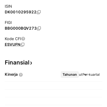
ISIN
DK0010295922
FIGI
BBG000BQV273
Kode CFI
ESVUFN
Finansial
Kinerja
Tahunan
Lebih lanjut
Per-kuartal