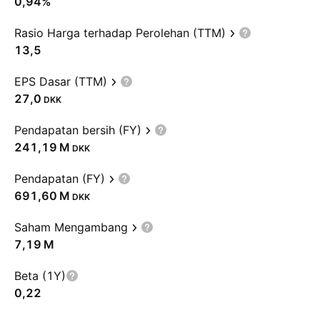
0,94%
Rasio Harga terhadap Perolehan (TTM)
13,5
EPS Dasar (TTM)
27,0
DKK
Pendapatan bersih (FY)
‪241,19 M‬
DKK
Pendapatan (FY)
‪691,60 M‬
DKK
Saham Mengambang
‪7,19 M‬
Beta (1Y)
0,22