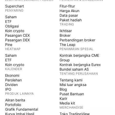
Superchart
Fitur-fitur
PENYARING
Harga Akun
Data pasar
Saham
Paket hadiah
ETF
TRADING
Obligasi
Koin crypto
Ikhtisar
Pasangan CEX
Broker
Pasangan DEX
Perbandingan broker
Pine
The Leap
HEATMAP
PENAWARAN SPESIAL
Saham
Kontrak berjangka CME
ETF
Group
Koin crypto
Kontrak berjangka Eurex
KALENDER
Bundel saham AS
TENTANG PERUSAHAAN
Ekonomi
Perolehan
Tentang kami
Dividen
Misi luar angksa
IPO
Blog
PRODUK LAINNYA
Pusat Bantuan
Karir
Aliran berita
Media kit
Portofolio
MERCHANDISE
Grafik Fundamental
Kurva Imbal Hasil
Toko TradingView