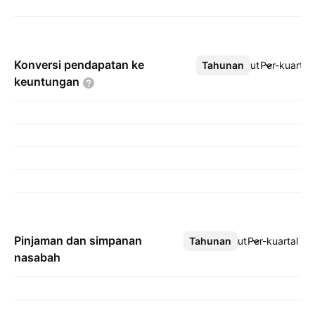
Konversi pendapatan ke
Tahunan
Lebih lanjut
Per-kuartal
keuntungan
Pinjaman dan simpanan
Tahunan
Lebih lanjut
Per-kuartal
nasabah