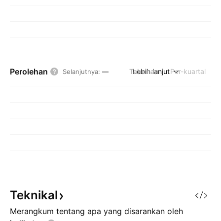
Perolehan
Tahunan
Lebih lanjut
Per-kuartal
Selanjutnya
:
—
Teknikal
Merangkum tentang apa yang disarankan oleh