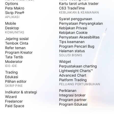
Options
Kartu tarot untuk trader
Peta Makro
C63 TradeTime
Skrip Pine®
KEBIJAKAN & KEAMANAN
APLIKASI
Syarat penggunaan
Mobile
Pernyataan Penyangkalan
Desktop
Kebijakan Privasi
KOMUNITAS
Kebijakan Cookie
Pernyataan Aksesibilitas
Jejaring sosial
Tips keamanan
Tembok Cinta
Program Pencari Bug
Refer teman
Halaman status
Program Kreator
SOLUSI BISNIS
Tata Tertib
Moderator
Widget
IDE-IDE
Perpustakaan charting
Lightweight Charts™
Trading
Advanced Chart
Edukasi
Platform Trading
Pilihan editor
PELUANG PERTUMBUHAN
SKRIP PINE
Periklanan
Indikator & strategi
Integrasi broker
Wizard
Program partner
Freelancer
Program Edukasi
Paid Space