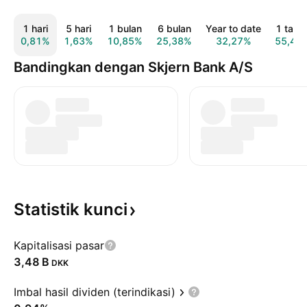
1 hari
5 hari
1 bulan
6 bulan
Year to date
1 tahu
0,81%
1,63%
10,85%
25,38%
32,27%
55,42
Bandingkan dengan Skjern Bank A/S
Statistik
kunci
Kapitalisasi pasar
‪3,48 B‬
DKK
Imbal hasil dividen (terindikasi)