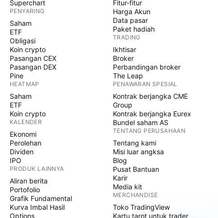
Superchart
Fitur-fitur
PENYARING
Harga Akun
Data pasar
Saham
Paket hadiah
ETF
TRADING
Obligasi
Koin crypto
Ikhtisar
Pasangan CEX
Broker
Pasangan DEX
Perbandingan broker
Pine
The Leap
HEATMAP
PENAWARAN SPESIAL
Saham
Kontrak berjangka CME
ETF
Group
Koin crypto
Kontrak berjangka Eurex
KALENDER
Bundel saham AS
TENTANG PERUSAHAAN
Ekonomi
Perolehan
Tentang kami
Dividen
Misi luar angksa
IPO
Blog
PRODUK LAINNYA
Pusat Bantuan
Karir
Aliran berita
Media kit
Portofolio
MERCHANDISE
Grafik Fundamental
Kurva Imbal Hasil
Toko TradingView
Options
Kartu tarot untuk trader