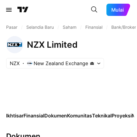
Mulai
Pasar
/
Selandia Baru
/
Saham
/
Finansial
/
Bank/Broker 
NZX Limited
NZX
New Zealand Exchange
Ikhtisar
Finansial
Dokumen
Komunitas
Teknikal
Proyeksi
M
Dokumen