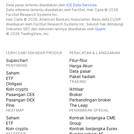
Data pasar tertentu disediakan oleh
ICE Data Services
.
Data referensi tertentu disediakan oleh FactSet. Hak Cipta © 2026
FactSet Research Systems Inc.
Hak Cipta © 2026, American Bankers Association. Basis data CUSIP
disediakan oleh FactSet Research Systems Inc. Seluruh hak dilindungi.
Dokumen SEC dan dokumen lainnya disediakan oleh
Quartr
.
© 2026 TradingView, Inc.
LEBIH DARI SEKADAR PRODUK
PERALATAN & LANGGANAN
Superchart
Fitur-fitur
PENYARING
Harga Akun
Data pasar
Saham
Paket hadiah
ETF
TRADING
Obligasi
Koin crypto
Ikhtisar
Pasangan CEX
Broker
Pasangan DEX
Perbandingan broker
Pine
The Leap
HEATMAP
PENAWARAN SPESIAL
Saham
Kontrak berjangka CME
ETF
Group
Koin crypto
Kontrak berjangka Eurex
KALENDER
Bundel saham AS