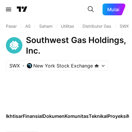
Mulai
Pasar
/
AS
/
Saham
/
Utilitas
/
Distributor Gas
/
SWX
Southwest Gas Holdings,
Inc.
SWX
New York Stock Exchange
Ikhtisar
Finansial
Dokumen
Komunitas
Teknikal
Proyeksi
M