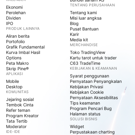
TENTANG PERUSAHAAN
Ekonomi
Perolehan
Tentang kami
Dividen
Misi luar angksa
IPO
Blog
PRODUK LAINNYA
Pusat Bantuan
Karir
Aliran berita
Media kit
Portofolio
MERCHANDISE
Grafik Fundamental
Kurva Imbal Hasil
Toko TradingView
Options
Kartu tarot untuk trader
Peta Makro
C63 TradeTime
Skrip Pine®
KEBIJAKAN & KEAMANAN
APLIKASI
Syarat penggunaan
Mobile
Pernyataan Penyangkalan
Desktop
Kebijakan Privasi
KOMUNITAS
Kebijakan Cookie
Pernyataan Aksesibilitas
Jejaring sosial
Tips keamanan
Tembok Cinta
Program Pencari Bug
Refer teman
Halaman status
Program Kreator
SOLUSI BISNIS
Tata Tertib
Moderator
Widget
IDE-IDE
Perpustakaan charting