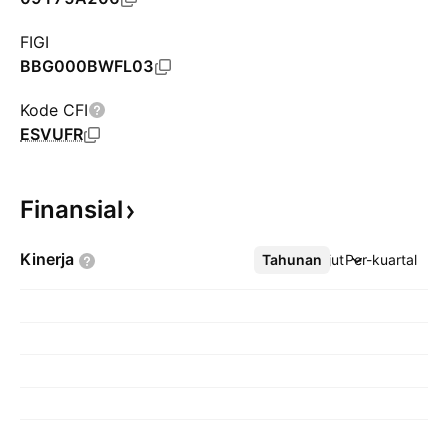
FIGI
BBG000BWFL03
Kode CFI
ESVUFR
Finansial
Kinerja
Tahunan
Lebih lanjut
Per-kuartal