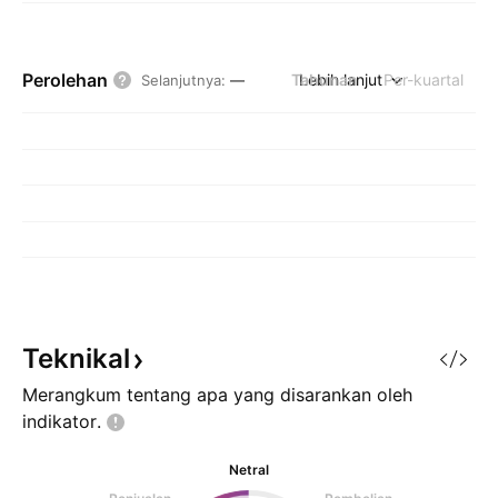
Perolehan
Tahunan
Lebih lanjut
Per-kuartal
Selanjutnya
:
—
Teknikal
Merangkum tentang apa yang disarankan oleh
indikator.
Netral