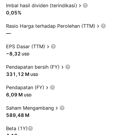
Imbal hasil dividen (terindikasi)
0,05%
Rasio Harga terhadap Perolehan (TTM)
—
EPS Dasar (TTM)
−8,32
USD
Pendapatan bersih (FY)
‪331,12 M‬
USD
Pendapatan (FY)
‪6,09 M‬
USD
Saham Mengambang
‪589,48 M‬
Beta (1Y)