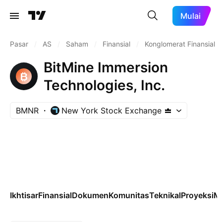
Mulai
Pasar
/
AS
/
Saham
/
Finansial
/
Konglomerat Finansial
BitMine Immersion
Technologies, Inc.
BMNR
New York Stock Exchange
Ikhtisar
Finansial
Dokumen
Komunitas
Teknikal
Proyeksi
M