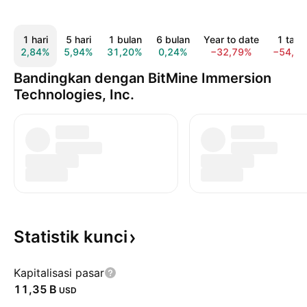
1 hari
5 hari
1 bulan
6 bulan
Year to date
1 tahu
2,84%
5,94%
31,20%
0,24%
−32,79%
−54,8
Bandingkan dengan BitMine Immersion
Technologies, Inc.
Statistik
kunci
Kapitalisasi pasar
‪11,35 B‬
USD