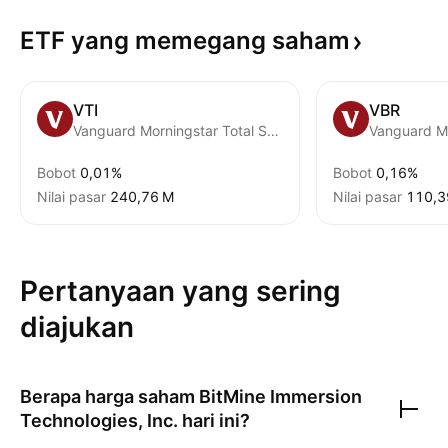
ETF yang memegang
saham
VTI
VBR
Vanguard Morningstar Total Stock Market ETF
Bobot
0,01%
Bobot
0,16%
Nilai pasar
‪240,76 M‬
Nilai pasar
‪110,3
Pertanyaan yang sering
diajukan
Berapa harga saham
BitMine Immersion
Technologies, Inc.
hari ini?