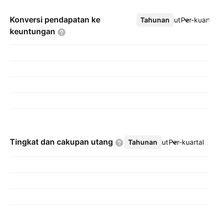
Konversi pendapatan ke
Tahunan
Lebih lanjut
Per-kuartal
keuntungan
Tingkat dan cakupan
utang
Tahunan
Lebih lanjut
Per-kuartal