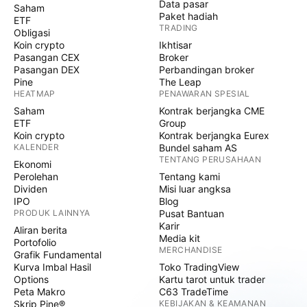
Data pasar
Saham
Paket hadiah
ETF
TRADING
Obligasi
Koin crypto
Ikhtisar
Pasangan CEX
Broker
Pasangan DEX
Perbandingan broker
Pine
The Leap
HEATMAP
PENAWARAN SPESIAL
Saham
Kontrak berjangka CME
ETF
Group
Koin crypto
Kontrak berjangka Eurex
KALENDER
Bundel saham AS
TENTANG PERUSAHAAN
Ekonomi
Perolehan
Tentang kami
Dividen
Misi luar angksa
IPO
Blog
PRODUK LAINNYA
Pusat Bantuan
Karir
Aliran berita
Media kit
Portofolio
MERCHANDISE
Grafik Fundamental
Kurva Imbal Hasil
Toko TradingView
Options
Kartu tarot untuk trader
Peta Makro
C63 TradeTime
Skrip Pine®
KEBIJAKAN & KEAMANAN