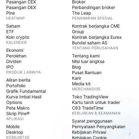
Pasangan CEX
Broker
Pasangan DEX
Perbandingan broker
Pine
The Leap
HEATMAP
PENAWARAN SPESIAL
Saham
Kontrak berjangka CME
ETF
Group
Koin crypto
Kontrak berjangka Eurex
KALENDER
Bundel saham AS
TENTANG PERUSAHAAN
Ekonomi
Perolehan
Tentang kami
Dividen
Misi luar angksa
IPO
Blog
PRODUK LAINNYA
Pusat Bantuan
Karir
Aliran berita
Media kit
Portofolio
MERCHANDISE
Grafik Fundamental
Kurva Imbal Hasil
Toko TradingView
Options
Kartu tarot untuk trader
Peta Makro
C63 TradeTime
Skrip Pine®
KEBIJAKAN & KEAMANAN
APLIKASI
Syarat penggunaan
Mobile
Pernyataan Penyangkalan
Desktop
Kebijakan Privasi
KOMUNITAS
Kebijakan Cookie