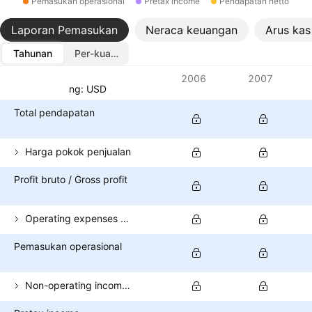
Pemasukan operasional
Pretax income
Pendapatan netto
Laporan Pemasukan
Neraca keuangan
Arus kas
Tahunan
Per-kuartal
Metrik
2006
2007
Mata uang: USD
Total pendapatan
Harga pokok penjualan
Profit bruto / Gross profit
Operating expenses (excl. COGS)
Pemasukan operasional
Non-operating income (total)