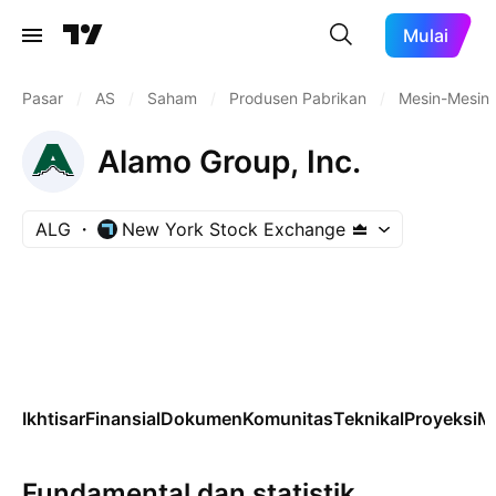
Mulai
Pasar
/
AS
/
Saham
/
Produsen Pabrikan
/
Mesin-Mesin 
Alamo Group, Inc.
ALG
New York Stock Exchange
Ikhtisar
Finansial
Dokumen
Komunitas
Teknikal
Proyeksi
M
Fundamental dan statistik